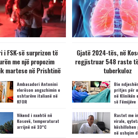
i i FSK-së surprizon të
Gjatë 2024-tës, në Kos
urën me një propozim
regjistruar 548 raste t
k martese në Prishtinë
tuberkuloz
Ambasadori Antonini
Bie ndjeshëm
vlerëson angazhimin e
pritjes për 
ushtarëve italianë në
në Klinikën 
KFOR
së Fëmijëve
Vikend i nxehtë në
Rastet me i
Kosovë, temperaturat
virale, qytet
arrijnë në 33°C
këshillohen 
në ushqim d