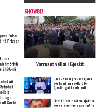
SHOWBIZ
para false
ë në Prizren
i po i
Varroset vëllai i Gjestit
kajshmërish
e ShBA-në
Bora Zemani prek me fjalët
tohet në
për humbjen e vëllait të
kërkohet
Gjestit gjatë emisionit
policit
hiu nga
Ekipi i Gjestit del me njoftim
i në Serbi
për ceremoninë e varrimit të