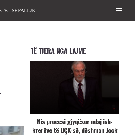
ETE
SHPALLJE
TË TJERA NGA LAJME
r
Nis procesi gjyqësor ndaj ish-
krerëve të UÇK-së, dëshmon Jock