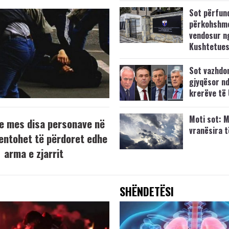
Sot përfun
përkohshm
vendosur n
Kushtetue
Sot vazhdo
gjyqësor nd
krerëve të
Moti sot: M
e mes disa personave në
vranësira 
tentohet të përdoret edhe
arma e zjarrit
SHËNDETËSI