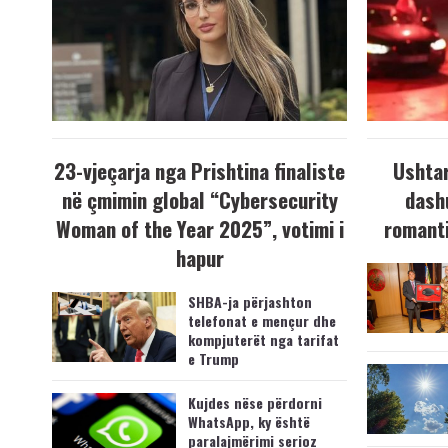
23-vjeçarja nga Prishtina finaliste
Ushtar
në çmimin global “Cybersecurity
dash
Woman of the Year 2025”, votimi i
romanti
hapur
SHBA-ja përjashton
telefonat e mençur dhe
kompjuterët nga tarifat
e Trump
Kujdes nëse përdorni
WhatsApp, ky është
paralajmërimi serioz