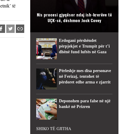
etnik’ të
Nis procesi gjyqësor ndaj ish-krerëve të
UÇK-së, dëshmon Jock Covey
Erdogani përshëndet
përpjekjet e Trumpit për t’i
dhënë fund luftës në Gaza
Përleshje mes disa personave
në Ferizaj, tentohet të
përdoret edhe arma e zjarrit
Deponohen para false në një
bankë në Prizren
SHIKO TË GJITHA