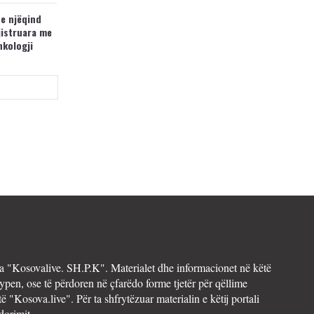
 e njëqind
jistruara me
nkologji
 "Kosovalive. SH.P.K". Materialet dhe informacionet në këtë
ypen, ose të përdoren në çfarëdo forme tjetër për qëllime
të "Kosova.live". Për ta shfrytëzuar materialin e këtij portali
dorimit.