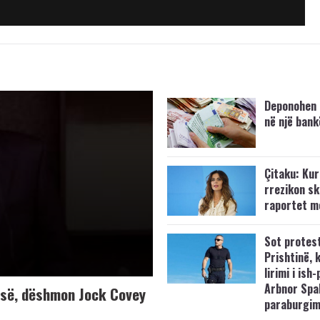
Deponohen 
në një bank
Çitaku: Kurt
rrezikon s
raportet m
Sot protes
Prishtinë, 
lirimi i ish-
Arbnor Spa
K-së, dëshmon Jock Covey
paraburgim