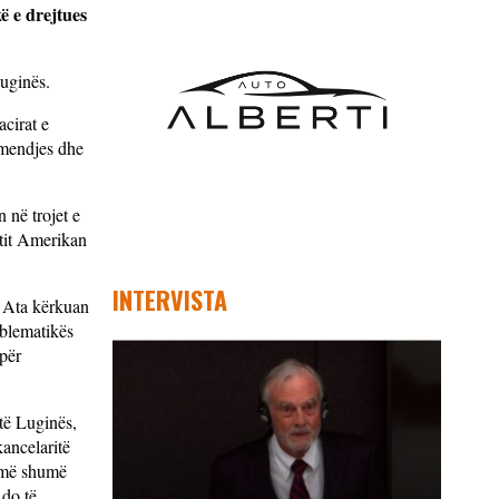
ë e drejtues
Luginës.
cirat e
ëmendjes dhe
 në trojet e
ntit Amerikan
INTERVISTA
. Ata kërkuan
oblematikës
 për
të Luginës,
kancelaritë
r më shumë
 do të