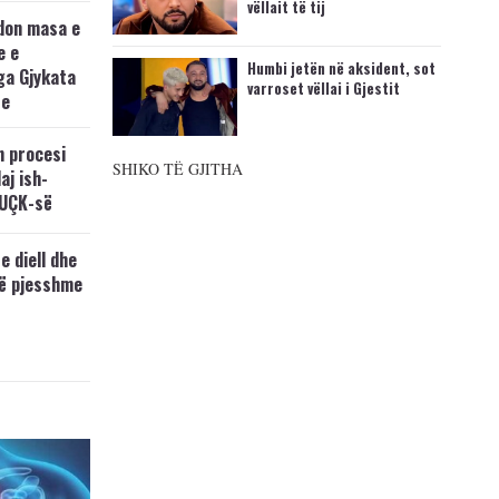
vëllait të tij
don masa e
e e
Humbi jetën në aksident, sot
ga Gjykata
varroset vëllai i Gjestit
se
n procesi
SHIKO TË GJITHA
aj ish-
 UÇK-së
e diell dhe
të pjesshme