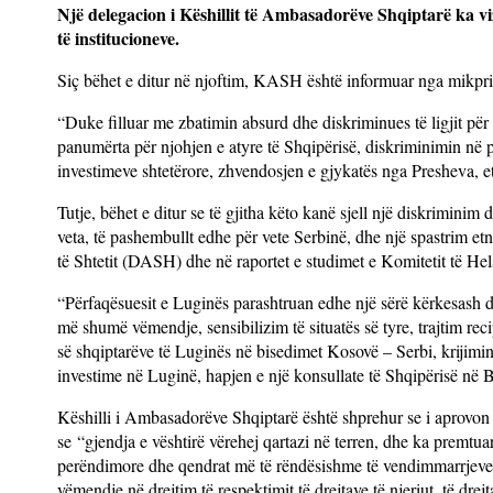
Një delegacion i Këshillit të Ambasadorëve Shqiptarë ka vi
të institucioneve.
Siç bëhet e ditur në njoftim, KASH është informuar nga mikpritë
“Duke filluar me zbatimin absurd dhe diskriminues të ligjit pë
panumërta për njohjen e atyre të Shqipërisë, diskriminimin në 
investimeve shtetërore, zhvendosjen e gjykatës nga Presheva, et
Tutje, bëhet e ditur se të gjitha këto kanë sjell një diskriminim
veta, të pashembullt edhe për vete Serbinë, dhe një spastrim e
të Shtetit (DASH) dhe në raportet e studimet e Komitetit të Hels
“Përfaqësuesit e Luginës parashtruan edhe një sërë kërkesash d
më shumë vëmendje, sensibilizim të situatës së tyre, trajtim rec
së shqiptarëve të Luginës në bisedimet Kosovë – Serbi, krijimin
investime në Luginë, hapjen e një konsullate të Shqipërisë në B
Këshilli i Ambasadorëve Shqiptarë është shprehur se i aprovon
se “gjendja e vështirë vërehej qartazi në terren, dhe ka premtuar
perëndimore dhe qendrat më të rëndësishme të vendimmarrjeve,
vëmendje në drejtim të respektimit të drejtave të njeriut, të dre