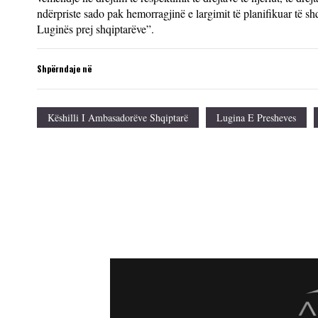
ndërpriste sado pak hemorragjinë e largimit të planifikuar të 
Luginës prej shqiptarëve”.
Shpërndaje në
Këshilli I Ambasadorëve Shqiptarë
Lugina E Presheves