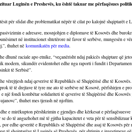
zituar Luginën e Preshevës, ku është takuar me përfaqësues politik
sit për sfidat dhe problematikat nëpër të cilat po kalojnë shqiptarët e 
r pasivizimin e adresave, mosnjohjen e diplomave të Kosovës dhe burokra
punësimet në institucionet shtetërore në favor të serbëve, mungesën e v
j.”, thuhet në
komunikatën për media
.
 dhe dhunë raciale apo etnike, “veçanërisht ndaj pakicës shqiptare që jeton
tnik modern, sikundër evidentohet edhe nga raporti i fundit i Departame
inkit të Serbisë”.
he vërejtjesh ndaj qeverive të Republikës së Shqipërisë dhe të Kosovës
iprok të të drejtave të tyre me ato të serbëve në Kosovë, përfshirjen e pr
 e një fondi kombëtar solidariteti të qeverive të Shqipërisë dhe Kosovës
ujanovc”, thuhet mes tjerash në njoftim.
 dhe e mirëkupton përshkrimin e gjendjes dhe kërkesat e përfaqësuesve 
 se do të angazhohet më të gjitha kapacitetet e veta për të sensibilizuar 
 por edhe qeveritë e Republikës së Shqipërisë dhe asaj të Kosovës pë
jtave të shqiptarëve të Luginës së Preshevës, për shtimin e investimeve që