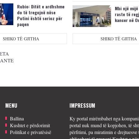
Rubio: Ditët e ardhshme
Mbi një mijë
do të tregojnë nëse
raste të reg
Putini është serioz për
kancer në O
paqen
SHIKO TË GJITHA
SHIKO TË GJITHA
ETA
SANTE
MENU
IMPRESSUM
Ballina
Ky portal mirëmbahet nga kompania
Kushtet e përdorimit
portal nuk mund të kopjohen, të sht
Politikat e privatësisë
përfitimi, pa miratimin e drejtuesve 
obligoheni t'i pranoni Kushtet e për