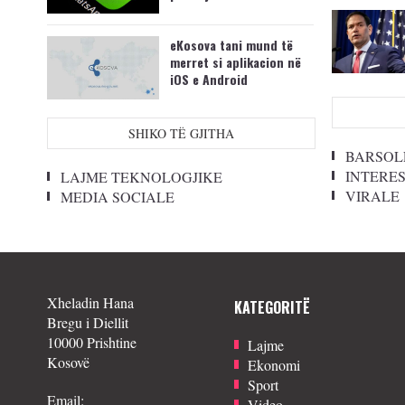
eKosova tani mund të
merret si aplikacion në
iOS e Android
SHIKO TË GJITHA
BARSOL
INTERE
LAJME TEKNOLOGJIKE
VIRALE
MEDIA SOCIALE
Xheladin Hana
KATEGORITË
Bregu i Diellit
10000 Prishtine
Lajme
Kosovë
Ekonomi
Sport
Email:
Video