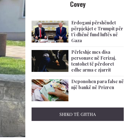
Covey
Erdogani përshëndet
përpjekjet e Trumpit për
t’i dhënë fund luftës në
Gaza
Përleshje mes disa
personave në Ferizaj,
tentohet të përdoret
edhe arma e zjarrit
Deponohen para false në
një bankë në Prizren
SHIKO TË GJITHA