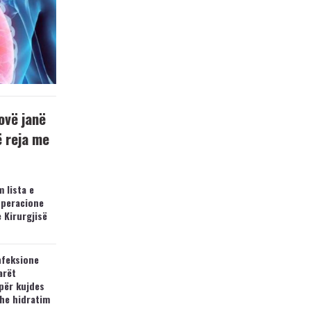
ovë janë
ë reja me
 lista e
operacione
e Kirurgjisë
nfeksione
arët
për kujdes
he hidratim