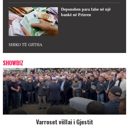
Deponohen para false në një
bankë në Prizren
SHIKO TË GJITHA
SHOWBIZ
Varroset vëllai i Gjestit