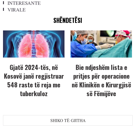
INTERESANTE
VIRALE
SHËNDETËSI
Gjatë 2024-tës, në
Bie ndjeshëm lista e
Kosovë janë regjistruar
pritjes për operacione
548 raste të reja me
në Klinikën e Kirurgjisë
tuberkuloz
së Fëmijëve
SHIKO TË GJITHA