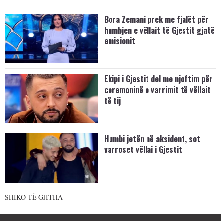
Bora Zemani prek me fjalët për
humbjen e vëllait të Gjestit gjatë
emisionit
Ekipi i Gjestit del me njoftim për
ceremoninë e varrimit të vëllait
të tij
Humbi jetën në aksident, sot
varroset vëllai i Gjestit
SHIKO TË GJITHA