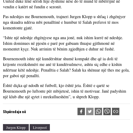
United duke lënë sërish hije dyshime nëse do të mund të mbërrijnë në
vendin e katërt në fundin e sezonit.
Pas ndeshjes me Bournemouth, trajneri Jurgen Klopp u shfaq i zhgënjyer
nga skuadra ndërsa mbi penalltinë e humbur të Salah preferoi të mos
komentonte gjatë.
“Ishte një ndeshje zhgënjyese nga ana jonë, nuk ishim kurrë në ndeshje.
Ishim dominues në pjesën e parë por gabuam thuajse gjithmonë në
momentet kyçe. Nuk arrinim të bënim zgjedhjen e duhur në fushë.
Bournemouth ishte një kundërshtar shumë kompakt dhe që ia doli të
krijonte rrezikshmëri me anë të kundërsulmeve, ashtu siç edhe e kishin
ndërtuar këtë ndeshje. Penalltia e Salah? Salah ka shënuar një thes me gola,
por gaboi një penallti.
Është diçka që ndodh në futboll, kjo është jeta. Është e qartë se
Bournemouth po luftonte për mbijetesë, ishin të motivuar. Janë padyshim
një klub dhe një qytet i mrekullueshëm”, u shpreh Klopp.
Shpërndaje në
Jurgen Klopp
Liverpool