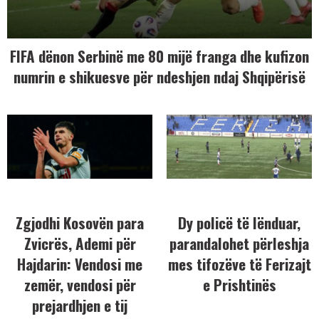
FIFA dënon Serbinë me 80 mijë franga dhe kufizon
numrin e shikuesve për ndeshjen ndaj Shqipërisë
Zgjodhi Kosovën para
Dy policë të lënduar,
Zvicrës, Ademi për
parandalohet përleshja
Hajdarin: Vendosi me
mes tifozëve të Ferizajt
zemër, vendosi për
e Prishtinës
prejardhjen e tij