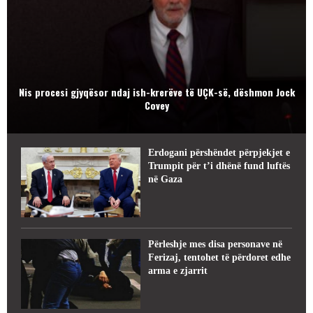
Nis procesi gjyqësor ndaj ish-krerëve të UÇK-së, dëshmon Jock
Covey
Erdogani përshëndet përpjekjet e
Trumpit për t’i dhënë fund luftës
në Gaza
Përleshje mes disa personave në
Ferizaj, tentohet të përdoret edhe
arma e zjarrit