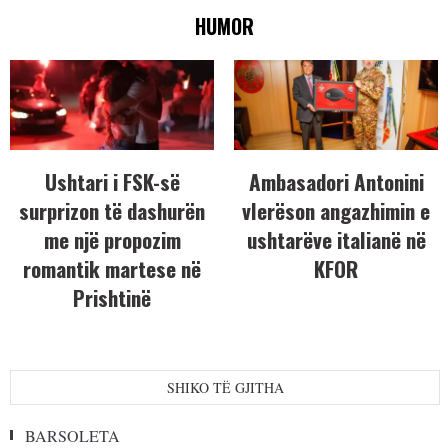
HUMOR
Ushtari i FSK-së
Ambasadori Antonini
surprizon të dashurën
vlerëson angazhimin e
me një propozim
ushtarëve italianë në
romantik martese në
KFOR
Prishtinë
SHIKO TË GJITHA
BARSOLETA