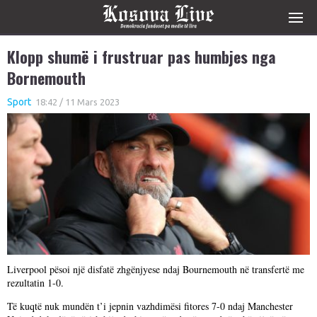
Klopp shumë i frustruar pas humbjes nga
Bornemouth
Sport
18:42 / 11 Mars 2023
Liverpool pësoi një disfatë zhgënjyese ndaj Bournemouth në transfertë me
rezultatin 1-0.
Të kuqtë nuk mundën t’i jepnin vazhdimësi fitores 7-0 ndaj Manchester