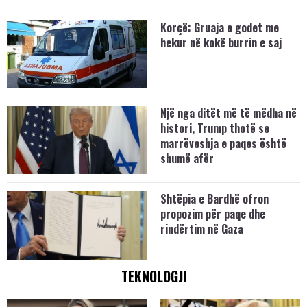
Korçë: Gruaja e godet me
hekur në kokë burrin e saj
Një nga ditët më të mëdha në
histori, Trump thotë se
marrëveshja e paqes është
shumë afër
Shtëpia e Bardhë ofron
propozim për paqe dhe
rindërtim në Gaza
TEKNOLOGJI