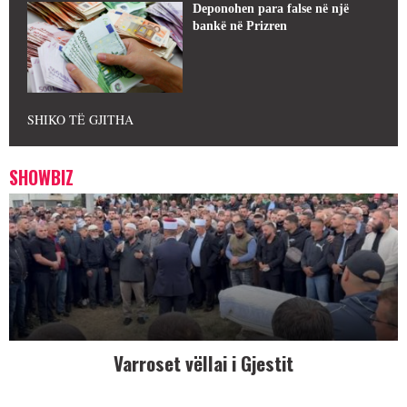
Deponohen para false në një
bankë në Prizren
SHIKO TË GJITHA
SHOWBIZ
Varroset vëllai i Gjestit