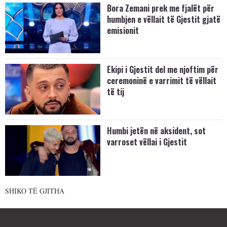
Bora Zemani prek me fjalët për
humbjen e vëllait të Gjestit gjatë
emisionit
Ekipi i Gjestit del me njoftim për
ceremoninë e varrimit të vëllait
të tij
Humbi jetën në aksident, sot
varroset vëllai i Gjestit
SHIKO TË GJITHA