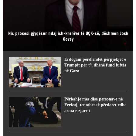
Nis procesi gjyqësor ndaj ish-krerëve të UÇK-së, dëshmon Jock
Covey
Erdogani përshëndet përpjekjet e
Trumpit për t’i dhënë fund luftës
në Gaza
Përleshje mes disa personave në
Ferizaj, tentohet të përdoret edhe
arma e zjarrit