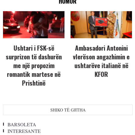
HUMOR
Ushtari i FSK-së
Ambasadori Antonini
surprizon të dashurën
vlerëson angazhimin e
me një propozim
ushtarëve italianë në
romantik martese në
KFOR
Prishtinë
SHIKO TË GJITHA
BARSOLETA
INTERESANTE