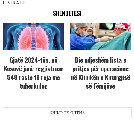
VIRALE
SHËNDETËSI
Gjatë 2024-tës, në
Bie ndjeshëm lista e
Kosovë janë regjistruar
pritjes për operacione
548 raste të reja me
në Klinikën e Kirurgjisë
tuberkuloz
së Fëmijëve
SHIKO TË GJITHA