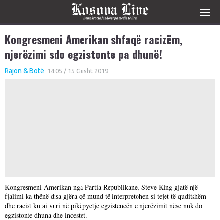
Kongresmeni Amerikan shfaqë racizëm,
njerëzimi sdo egzistonte pa dhunë!
Rajon & Botë
14:05 / 15 Gusht 2019
Kongresmeni Amerikan nga Partia Republikane, Steve King gjatë një
fjalimi ka thënë disa gjëra që mund të interpretohen si tejet të quditshëm
dhe racist ku ai vuri në pikëpyetje egzistencën e njerëzimit nëse nuk do
egzistonte dhuna dhe incestet.