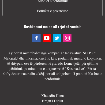
Kushtet e përdorimit
Politikat e privatësisë
Bashkohuni me ne në rrjetet sociale
Ky portal mirëmbahet nga kompania "Kosovalive. SH.P.K".
Materialet dhe informacionet në këtë portal nuk mund të kopjohen,
të shtypen, ose të përdoren në çfarëdo forme tjetër për qëllime
përfitimi, pa miratimin e drejtuesve të "Kosova.live". Për ta
shfrytëzuar materialin e këtij portali obligoheni t'i pranoni Kushtet e
përdorimit.
Xheladin Hana
Bregu i Diellit