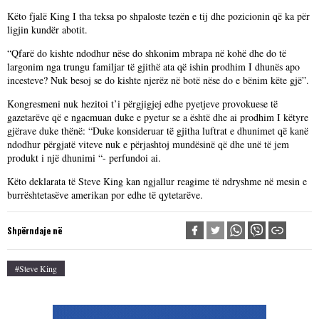
Këto fjalë King I tha teksa po shpaloste tezën e tij dhe pozicionin që ka për
ligjin kundër abotit.
“Qfarë do kishte ndodhur nëse do shkonim mbrapa në kohë dhe do të
largonim nga trungu familjar të gjithë ata që ishin prodhim I dhunës apo
incesteve? Nuk besoj se do kishte njerëz në botë nëse do e bënim këte gjë”.
Kongresmeni nuk hezitoi t’i përgjigjej edhe pyetjeve provokuese të
gazetarëve që e ngacmuan duke e pyetur se a është dhe ai prodhim I këtyre
gjërave duke thënë: “Duke konsideruar të gjitha luftrat e dhunimet që kanë
ndodhur përgjatë viteve nuk e përjashtoj mundësinë që dhe unë të jem
produkt i një dhunimi “- perfundoi ai.
Këto deklarata të Steve King kan ngjallur reagime të ndryshme në mesin e
burrështetasëve amerikan por edhe të qytetarëve.
Shpërndaje në
#Steve King