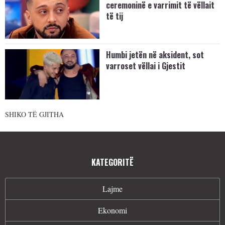
ceremoninë e varrimit të vëllait
të tij
Humbi jetën në aksident, sot
varroset vëllai i Gjestit
SHIKO TË GJITHA
KATEGORITË
Lajme
Ekonomi