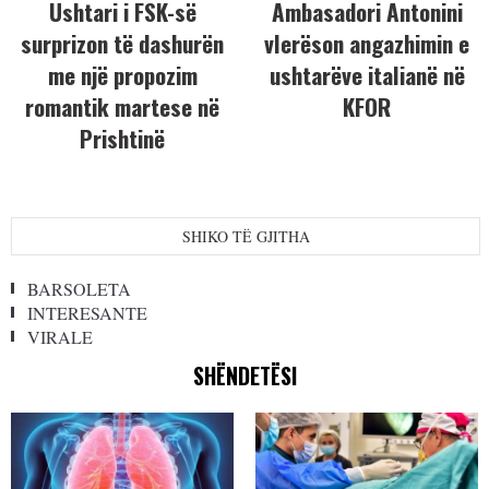
Ushtari i FSK-së
Ambasadori Antonini
surprizon të dashurën
vlerëson angazhimin e
me një propozim
ushtarëve italianë në
romantik martese në
KFOR
Prishtinë
SHIKO TË GJITHA
BARSOLETA
INTERESANTE
VIRALE
SHËNDETËSI