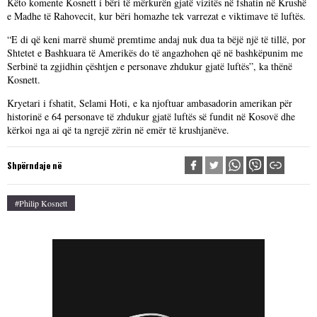
Këto komente Kosnett i bëri të mërkurën gjatë vizitës në fshatin në Krushë
e Madhe të Rahovecit, kur bëri homazhe tek varrezat e viktimave të luftës.
“E di që keni marrë shumë premtime andaj nuk dua ta bëjë një të tillë, por
Shtetet e Bashkuara të Amerikës do të angazhohen që në bashkëpunim me
Serbinë ta zgjidhin çështjen e personave zhdukur gjatë luftës”, ka thënë
Kosnett.
Kryetari i fshatit, Selami Hoti, e ka njoftuar ambasadorin amerikan për
historinë e 64 personave të zhdukur gjatë luftës së fundit në Kosovë dhe
kërkoi nga ai që ta ngrejë zërin në emër të krushjanëve.
Shpërndaje në
#Philip Kosnett