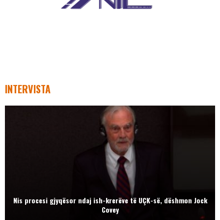
INTERVISTA
Nis procesi gjyqësor ndaj ish-krerëve të UÇK-së, dëshmon Jock
Covey