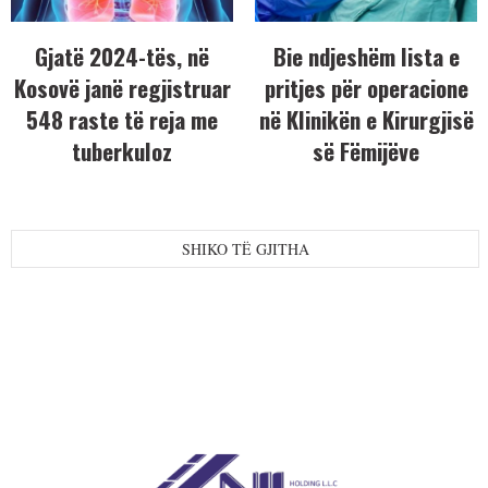
Gjatë 2024-tës, në
Bie ndjeshëm lista e
Kosovë janë regjistruar
pritjes për operacione
548 raste të reja me
në Klinikën e Kirurgjisë
tuberkuloz
së Fëmijëve
SHIKO TË GJITHA