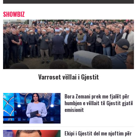
SHOWBIZ
Varroset vëllai i Gjestit
Bora Zemani prek me fjalët për
humbjen e vëllait të Gjestit gjatë
emisionit
Ekipi i Gjestit del me njoftim për