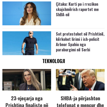
Çitaku: Kurti po i rrezikon
skajshmërish raportet me
ShBA-në
Sot protestohet në Prishtinë,
kërkohet lirimi i ish-policit
Arbnor Spahiu nga
paraburgimi në Serbi
TEKNOLOGJI
23-vjeçarja nga
SHBA-ja përjashton
Prishtina finaliste në
telefonat e mençur dhe