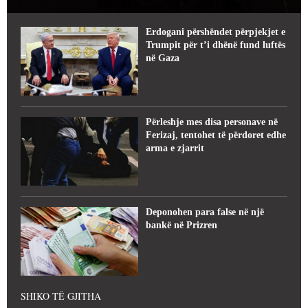
Erdogani përshëndet përpjekjet e
Trumpit për t’i dhënë fund luftës
në Gaza
Përleshje mes disa personave në
Ferizaj, tentohet të përdoret edhe
arma e zjarrit
Deponohen para false në një
bankë në Prizren
SHIKO TË GJITHA