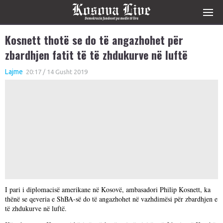
Kosnett thotë se do të angazhohet për
zbardhjen fatit të të zhdukurve në luftë
Lajme
20:17 / 14 Gusht 2019
I pari i diplomacisë amerikane në Kosovë, ambasadori Philip Kosnett, ka
thënë se qeveria e ShBA-së do të angazhohet në vazhdimësi për zbardhjen e
të zhdukurve në luftë.