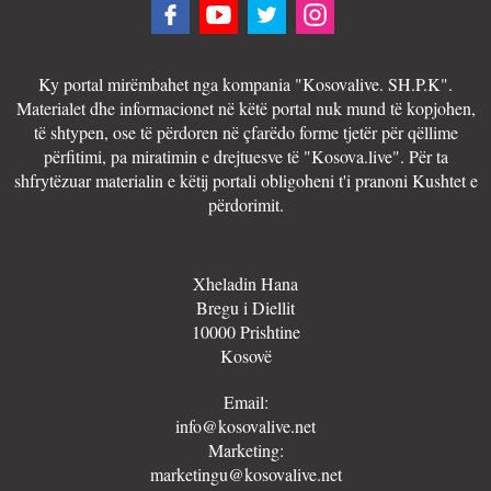
Ky portal mirëmbahet nga kompania "Kosovalive. SH.P.K".
Materialet dhe informacionet në këtë portal nuk mund të kopjohen,
të shtypen, ose të përdoren në çfarëdo forme tjetër për qëllime
përfitimi, pa miratimin e drejtuesve të "Kosova.live". Për ta
shfrytëzuar materialin e këtij portali obligoheni t'i pranoni Kushtet e
përdorimit.
Xheladin Hana
Bregu i Diellit
10000 Prishtine
Kosovë
Email:
info@kosovalive.net
Marketing:
marketingu@kosovalive.net