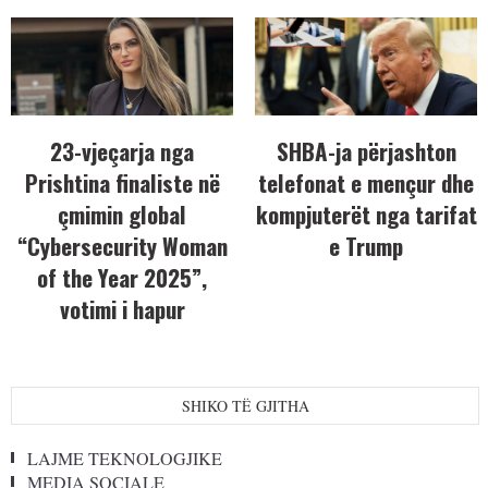
23-vjeçarja nga
SHBA-ja përjashton
Prishtina finaliste në
telefonat e mençur dhe
çmimin global
kompjuterët nga tarifat
“Cybersecurity Woman
e Trump
of the Year 2025”,
votimi i hapur
SHIKO TË GJITHA
LAJME TEKNOLOGJIKE
MEDIA SOCIALE