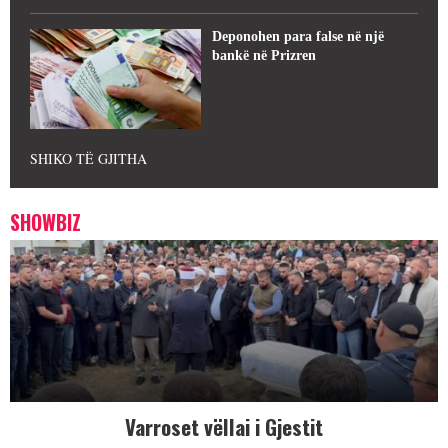
Deponohen para false në një
bankë në Prizren
SHIKO TË GJITHA
SHOWBIZ
Varroset vëllai i Gjestit