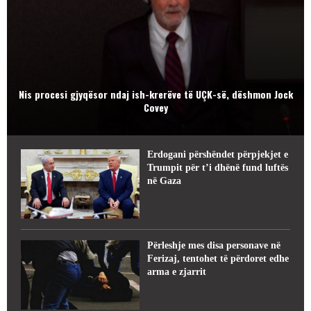
Nis procesi gjyqësor ndaj ish-krerëve të UÇK-së, dëshmon Jock
Covey
Erdogani përshëndet përpjekjet e
Trumpit për t’i dhënë fund luftës
në Gaza
Përleshje mes disa personave në
Ferizaj, tentohet të përdoret edhe
arma e zjarrit