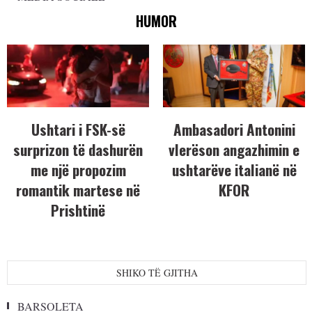
HUMOR
Ushtari i FSK-së
Ambasadori Antonini
surprizon të dashurën
vlerëson angazhimin e
me një propozim
ushtarëve italianë në
romantik martese në
KFOR
Prishtinë
SHIKO TË GJITHA
BARSOLETA