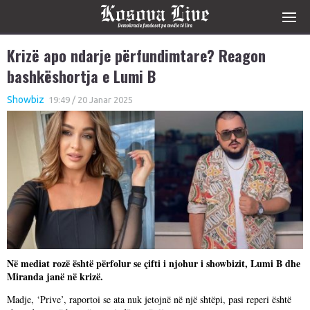
Krizë apo ndarje përfundimtare? Reagon
bashkëshortja e Lumi B
Showbiz
19:49 / 20 Janar 2025
Në mediat rozë është përfolur se çifti i njohur i showbizit, Lumi B dhe
Miranda janë në krizë.
Madje, ‘Prive’, raportoi se ata nuk jetojnë në një shtëpi, pasi reperi është