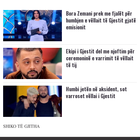
Bora Zemani prek me fjalët për
humbjen e vëllait të Gjestit gjatë
emisionit
Ekipi i Gjestit del me njoftim për
ceremoninë e varrimit të vëllait
të tij
Humbi jetën në aksident, sot
varroset vëllai i Gjestit
SHIKO TË GJITHA