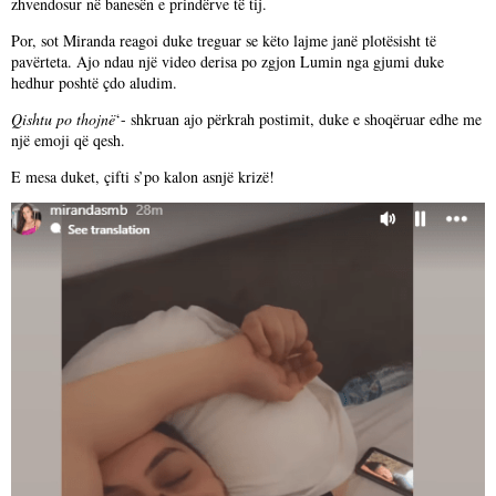
zhvendosur në banesën e prindërve të tij.
Por, sot Miranda reagoi duke treguar se këto lajme janë plotësisht të
pavërteta. Ajo ndau një video derisa po zgjon Lumin nga gjumi duke
hedhur poshtë çdo aludim.
Qishtu po thojnë
‘- shkruan ajo përkrah postimit, duke e shoqëruar edhe me
një emoji që qesh.
E mesa duket, çifti s’po kalon asnjë krizë!