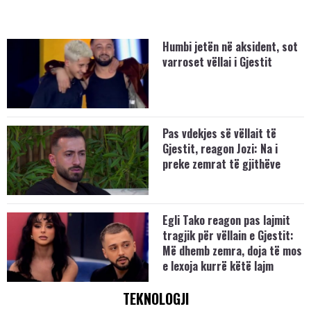
Humbi jetën në aksident, sot
varroset vëllai i Gjestit
Pas vdekjes së vëllait të
Gjestit, reagon Jozi: Na i
preke zemrat të gjithëve
Egli Tako reagon pas lajmit
tragjik për vëllain e Gjestit:
Më dhemb zemra, doja të mos
e lexoja kurrë këtë lajm
TEKNOLOGJI