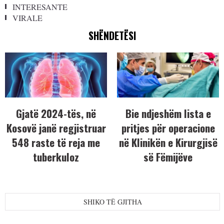
INTERESANTE
VIRALE
SHËNDETËSI
Gjatë 2024-tës, në
Bie ndjeshëm lista e
Kosovë janë regjistruar
pritjes për operacione
548 raste të reja me
në Klinikën e Kirurgjisë
tuberkuloz
së Fëmijëve
SHIKO TË GJITHA