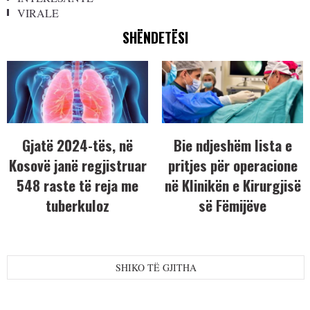
VIRALE
SHËNDETËSI
Gjatë 2024-tës, në
Bie ndjeshëm lista e
Kosovë janë regjistruar
pritjes për operacione
548 raste të reja me
në Klinikën e Kirurgjisë
tuberkuloz
së Fëmijëve
SHIKO TË GJITHA