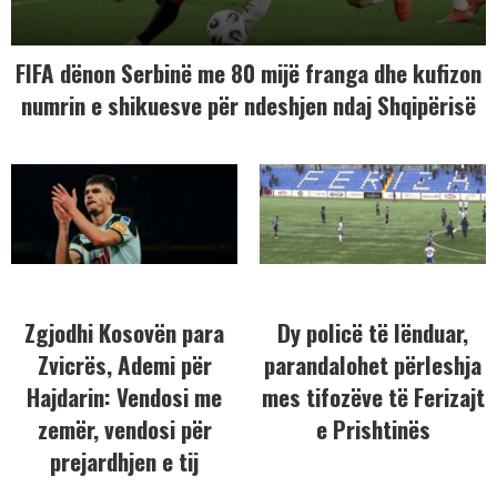
FIFA dënon Serbinë me 80 mijë franga dhe kufizon
numrin e shikuesve për ndeshjen ndaj Shqipërisë
Zgjodhi Kosovën para
Dy policë të lënduar,
Zvicrës, Ademi për
parandalohet përleshja
Hajdarin: Vendosi me
mes tifozëve të Ferizajt
zemër, vendosi për
e Prishtinës
prejardhjen e tij