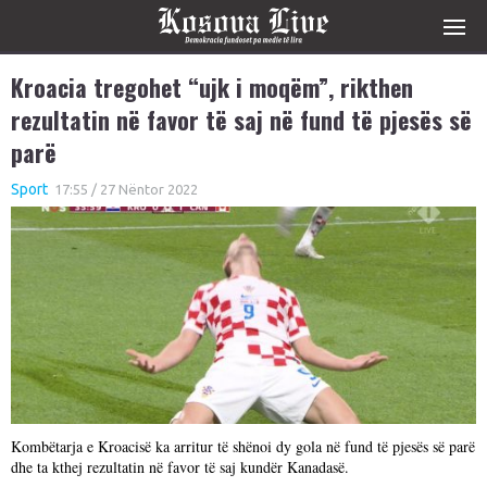
Kroacia tregohet “ujk i moqëm”, rikthen
rezultatin në favor të saj në fund të pjesës së
parë
Sport
17:55 / 27 Nëntor 2022
Kombëtarja e Kroacisë ka arritur të shënoi dy gola në fund të pjesës së parë
dhe ta kthej rezultatin në favor të saj kundër Kanadasë.