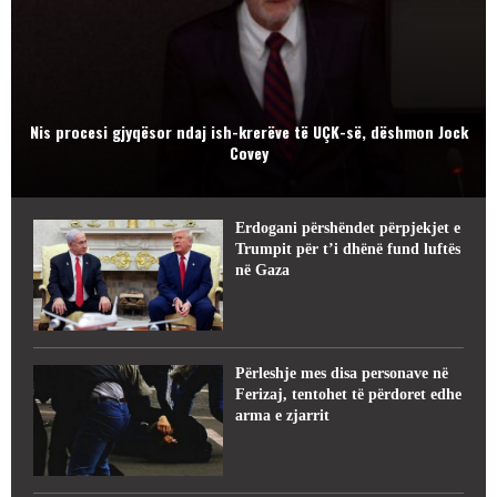
Nis procesi gjyqësor ndaj ish-krerëve të UÇK-së, dëshmon Jock
Covey
Erdogani përshëndet përpjekjet e
Trumpit për t’i dhënë fund luftës
në Gaza
Përleshje mes disa personave në
Ferizaj, tentohet të përdoret edhe
arma e zjarrit