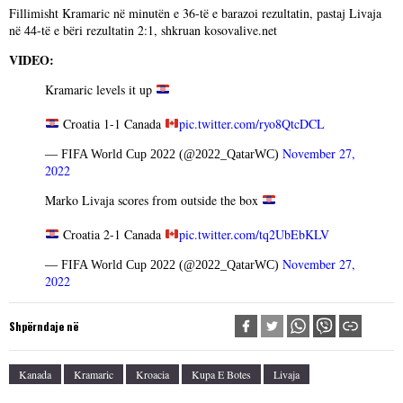
Fillimisht Kramaric në minutën e 36-të e barazoi rezultatin, pastaj Livaja
në 44-të e bëri rezultatin 2:1, shkruan kosovalive.net
VIDEO:
Kramaric levels it up
Croatia 1-1 Canada
pic.twitter.com/ryo8QtcDCL
November 27,
— FIFA World Cup 2022 (@2022_QatarWC)
2022
Marko Livaja scores from outside the box
Croatia 2-1 Canada
pic.twitter.com/tq2UbEbKLV
November 27,
— FIFA World Cup 2022 (@2022_QatarWC)
2022
Shpërndaje në
Kanada
Kramaric
Kroacia
Kupa E Botes
Livaja