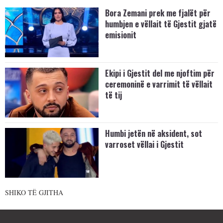
Bora Zemani prek me fjalët për
humbjen e vëllait të Gjestit gjatë
emisionit
Ekipi i Gjestit del me njoftim për
ceremoninë e varrimit të vëllait
të tij
Humbi jetën në aksident, sot
varroset vëllai i Gjestit
SHIKO TË GJITHA