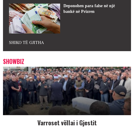
Deponohen para false në një
bankë në Prizren
SHIKO TË GJITHA
SHOWBIZ
Varroset vëllai i Gjestit