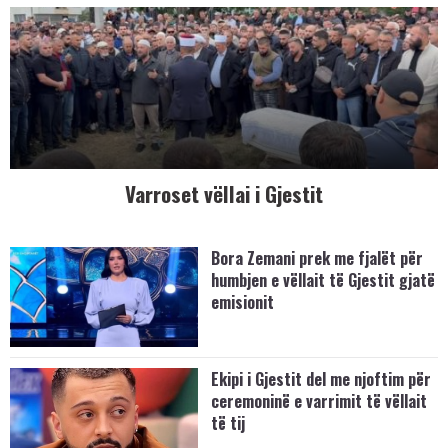
Varroset vëllai i Gjestit
Bora Zemani prek me fjalët për
humbjen e vëllait të Gjestit gjatë
emisionit
Ekipi i Gjestit del me njoftim për
ceremoninë e varrimit të vëllait
të tij