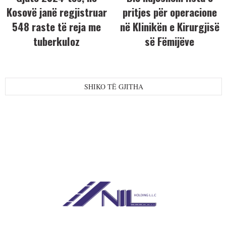
Kosovë janë regjistruar
pritjes për operacione
548 raste të reja me
në Klinikën e Kirurgjisë
tuberkuloz
së Fëmijëve
SHIKO TË GJITHA