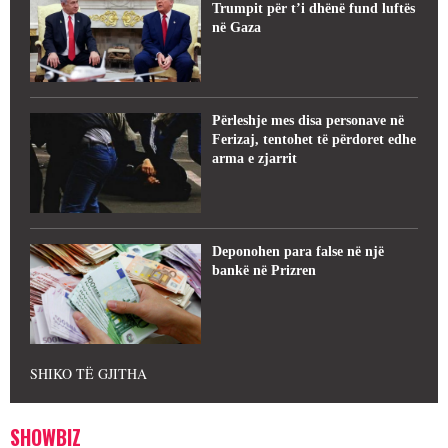
Trumpit për t’i dhënë fund luftës
në Gaza
Përleshje mes disa personave në
Ferizaj, tentohet të përdoret edhe
arma e zjarrit
Deponohen para false në një
bankë në Prizren
SHIKO TË GJITHA
SHOWBIZ