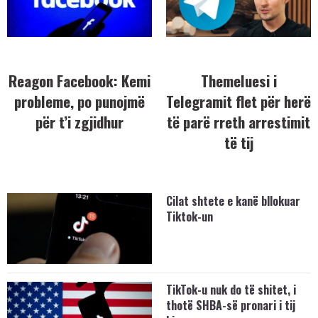
Reagon Facebook: Kemi
Themeluesi i
probleme, po punojmë
Telegramit flet për herë
për t’i zgjidhur
të parë rreth arrestimit
të tij
Cilat shtete e kanë bllokuar
Tiktok-un
TikTok-u nuk do të shitet, i
thotë SHBA-së pronari i tij