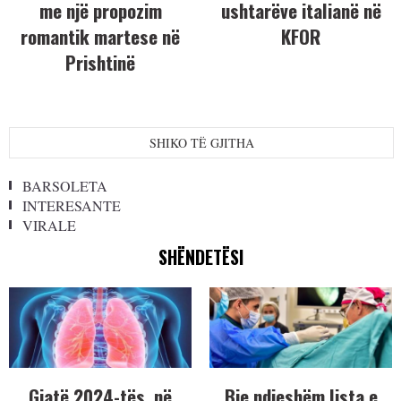
me një propozim
ushtarëve italianë në
romantik martese në
KFOR
Prishtinë
SHIKO TË GJITHA
BARSOLETA
INTERESANTE
VIRALE
SHËNDETËSI
Gjatë 2024-tës, në
Bie ndjeshëm lista e