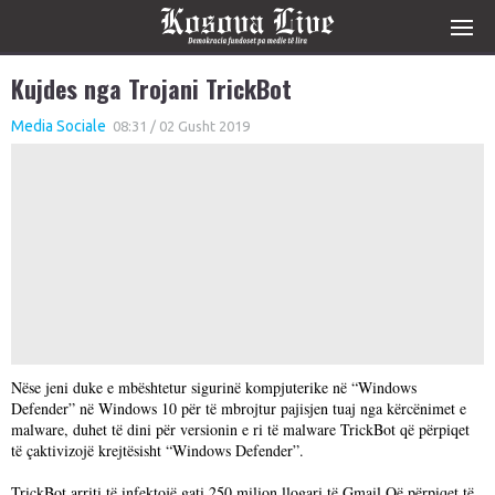
Kujdes nga Trojani TrickBot
Media Sociale
08:31 / 02 Gusht 2019
Nëse jeni duke e mbështetur sigurinë kompjuterike në “Windows
Defender” në Windows 10 për të mbrojtur pajisjen tuaj nga kërcënimet e
malware, duhet të dini për versionin e ri të malware TrickBot që përpiqet
të çaktivizojë krejtësisht “Windows Defender”.
TrickBot arriti të infektojë gati 250 milion llogari të Gmail.Që përpiqet të