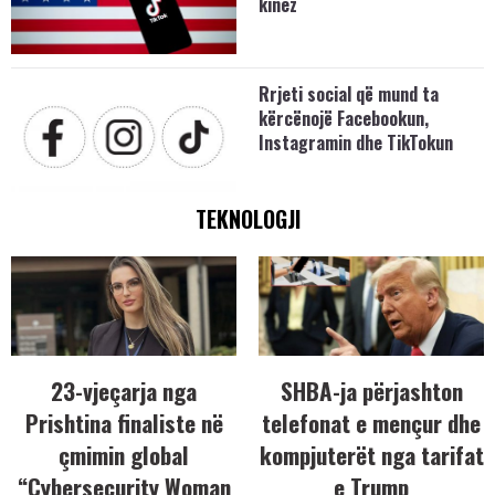
kinez
Rrjeti social që mund ta
kërcënojë Facebookun,
Instagramin dhe TikTokun
TEKNOLOGJI
23-vjeçarja nga
SHBA-ja përjashton
Prishtina finaliste në
telefonat e mençur dhe
çmimin global
kompjuterët nga tarifat
“Cybersecurity Woman
e Trump