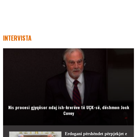
INTERVISTA
Nis procesi gjyqësor ndaj ish-krerëve të UÇK-së, dëshmon Jock
Covey
Erdogani përshëndet përpjekjet e