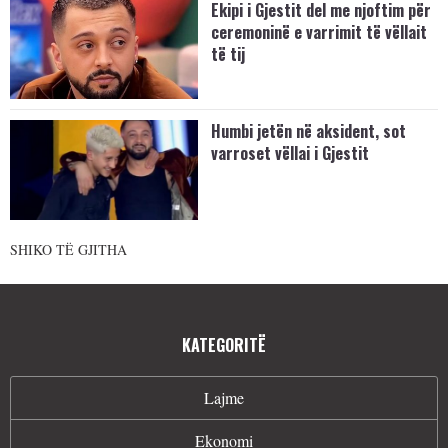
Ekipi i Gjestit del me njoftim për
ceremoninë e varrimit të vëllait
të tij
Humbi jetën në aksident, sot
varroset vëllai i Gjestit
SHIKO TË GJITHA
KATEGORITË
Lajme
Ekonomi