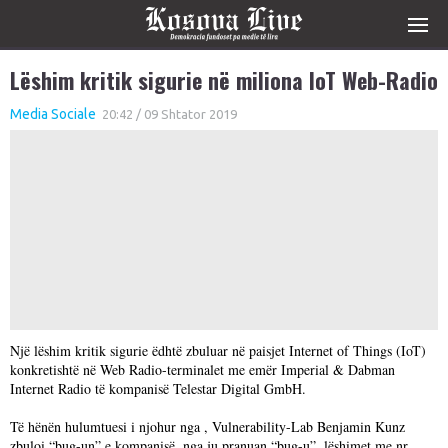
Lëshim kritik sigurie në miliona IoT Web-Radio
Media Sociale
20:42 / 09 Shtator 2019
Një lëshim kritik sigurie ëdhtë zbuluar në paisjet Internet of Things (IoT)
konkretishtë në Web Radio-terminalet me emër Imperial & Dabman
Internet Radio të kompanisë Telestar Digital GmbH.
Të hënën hulumtuesi i njohur nga , Vulnerability-Lab Benjamin Kunz
zbuloi “bug-un” e kompanisë, nga ju pranuan “bug-u”, lëshimet me nr