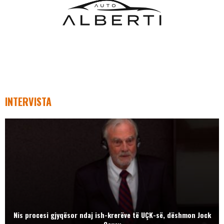
INTERVISTA
Nis procesi gjyqësor ndaj ish-krerëve të UÇK-së, dëshmon Jock