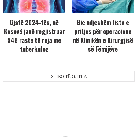
Gjatë 2024-tës, në
Bie ndjeshëm lista e
Kosovë janë regjistruar
pritjes për operacione
548 raste të reja me
në Klinikën e Kirurgjisë
tuberkuloz
së Fëmijëve
SHIKO TË GJITHA