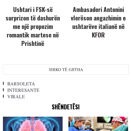
Ushtari i FSK-së
Ambasadori Antonini
surprizon të dashurën
vlerëson angazhimin e
me një propozim
ushtarëve italianë në
romantik martese në
KFOR
Prishtinë
SHIKO TË GJITHA
BARSOLETA
INTERESANTE
VIRALE
SHËNDETËSI