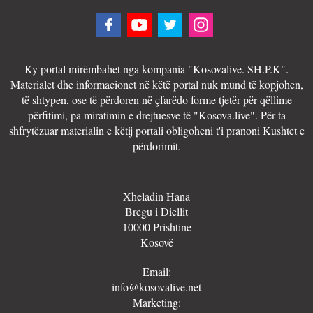
Ky portal mirëmbahet nga kompania "Kosovalive. SH.P.K".
Materialet dhe informacionet në këtë portal nuk mund të kopjohen,
të shtypen, ose të përdoren në çfarëdo forme tjetër për qëllime
përfitimi, pa miratimin e drejtuesve të "Kosova.live". Për ta
shfrytëzuar materialin e këtij portali obligoheni t'i pranoni Kushtet e
përdorimit.
Xheladin Hana
Bregu i Diellit
10000 Prishtine
Kosovë
Email:
info@kosovalive.net
Marketing: