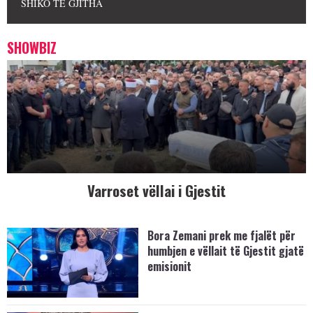
SHIKO TË GJITHA
SHOWBIZ
Varroset vëllai i Gjestit
Bora Zemani prek me fjalët për
humbjen e vëllait të Gjestit gjatë
emisionit