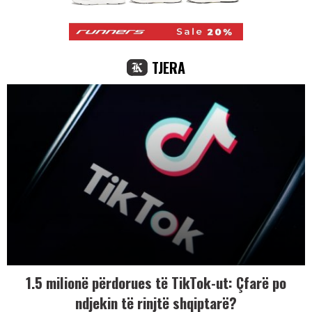
TJERA
1.5 milionë përdorues të TikTok-ut: Çfarë po
ndjekin të rinjtë shqiptarë?