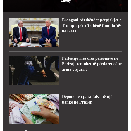
Covey
Erdogani përshëndet përpjekjet e
Trumpit për t’i dhënë fund luftës
në Gaza
Përleshje mes disa personave në
Ferizaj, tentohet të përdoret edhe
arma e zjarrit
Deponohen para false në një
bankë në Prizren