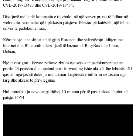
CVE-2019-13473 dhe CVE-2019-13474.
Disa javë më herët kompania e tij zbuloi në një server privat të lidhur në
web radio-terminalet që i përkasin paisjeve Telestar përkatësisht një telnet
server të padokumentuar.
Këto paisje janë shitur në tē gjith Europën dhe shfrytëzojn lidhjen me
internet dhe Bluetooth ndersa janē tē bazuar në BusyBox dhe Linux
Debian.
Një investigim i këtyne radiove zbuloi një servis të padokumentuar në
portin 23 poashtu dhe opcioni port-forwarding ishte aktivë dhe lehtësishtē i
qashën nga jashtē duke ju mundësuar keqbërsëve infiltrim në sistem nga
larg dhe aksesë të privilegjuar.
Hulumtusëve ju nevoitet gjithësej 10 minuta për të pasur akses të plot në
paisje. F.ZH