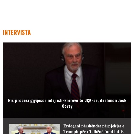
INTERVISTA
Nis procesi gjyqësor ndaj ish-krerëve të UÇK-së, dëshmon Jock
Covey
Erdogani përshëndet përpjekjet e
Trumpit për t’i dhënë fund luftës