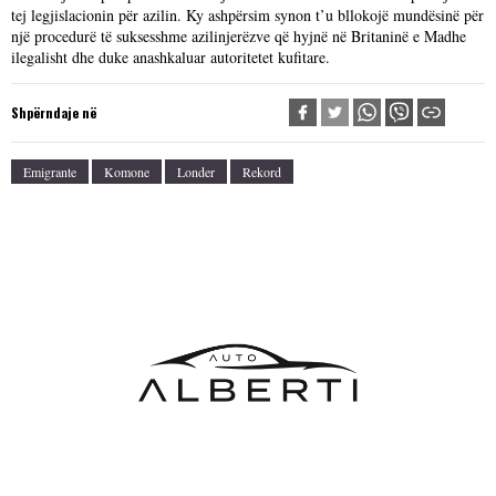
tej legjislacionin për azilin. Ky ashpërsim synon t’u bllokojë mundësinë për
një procedurë të suksesshme azilinjerëzve që hyjnë në Britaninë e Madhe
ilegalisht dhe duke anashkaluar autoritetet kufitare.
Shpërndaje në
Emigrante
Komone
Londer
Rekord