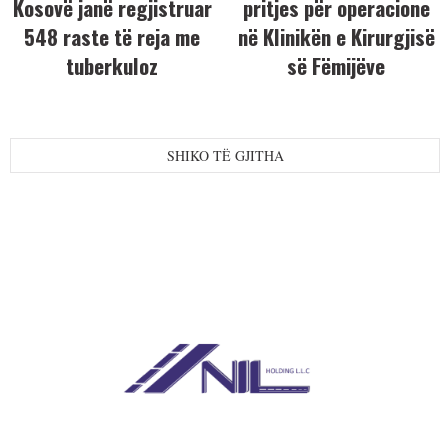
Kosovë janë regjistruar
pritjes për operacione
548 raste të reja me
në Klinikën e Kirurgjisë
tuberkuloz
së Fëmijëve
SHIKO TË GJITHA