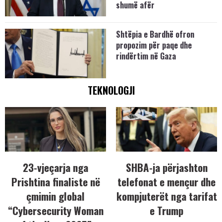
shumë afër
Shtëpia e Bardhë ofron
propozim për paqe dhe
rindërtim në Gaza
TEKNOLOGJI
23-vjeçarja nga
SHBA-ja përjashton
Prishtina finaliste në
telefonat e mençur dhe
çmimin global
kompjuterët nga tarifat
“Cybersecurity Woman
e Trump