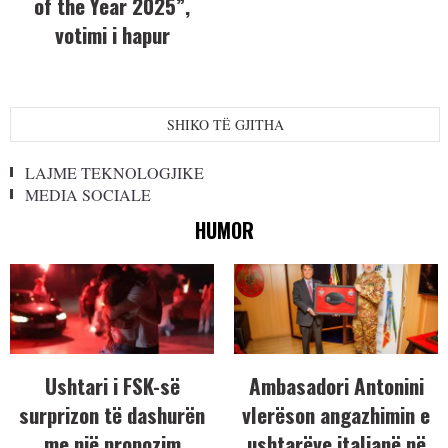
of the Year 2025”,
votimi i hapur
SHIKO TË GJITHA
LAJME TEKNOLOGJIKE
MEDIA SOCIALE
HUMOR
Ushtari i FSK-së
Ambasadori Antonini
surprizon të dashurën
vlerëson angazhimin e
me një propozim
ushtarëve italianë në