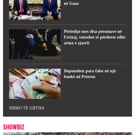
në Gaza
Përleshje mes disa personave në
Ferizaj, tentohet të përdoret edhe
arma e zjarrit
Deponohen para false në një
bankë në Prizren
SHIKO TË GJITHA
SHOWBIZ