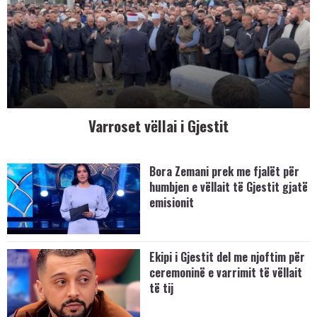
Varroset vëllai i Gjestit
Bora Zemani prek me fjalët për
humbjen e vëllait të Gjestit gjatë
emisionit
Ekipi i Gjestit del me njoftim për
ceremoninë e varrimit të vëllait
të tij