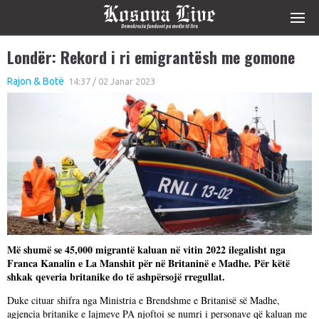
Londër: Rekord i ri emigrantësh me gomone
Rajon & Botë
14:37 / 02 Janar 2023
Më shumë se 45,000 migrantë kaluan në vitin 2022 ilegalisht nga
Franca Kanalin e La Manshit për në Britaninë e Madhe. Për këtë
shkak qeveria britanike do të ashpërsojë rregullat.
Duke cituar shifra nga Ministria e Brendshme e Britanisë së Madhe,
agjencia britanike e lajmeve PA njoftoi se numri i personave që kaluan me