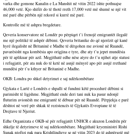
varka dhe gomone Kanalin e La Manshit në vitin 2022 ishte pothuajse
46,000 vetë. Kjo shifër do të thotë rreth 17,000 vetë më shumë se një vit
më parë dhe përbën një rekord si kurrë më parë.
Kontrolle më të ashpra bregdetare.
Qeveria konservatore në Londër po përpiqet t’i frenojë emigrantët ilegalë
me një politikë të ashpër dëbimi. Qeveria britanike do që njerëzit që kanë
hyrë ilegalisht në Britaninë e Madhe të dërgohen me avionë në Ruandë,
pavarësisht nga kombësia apo origjina e tyre, dhe aty t’u jepet mundësia
për të aplikuar për azil. Megjithatë edhe nëse atyre do t’u njihet atje statusi
i refugjatit, për ata nuk do të ketë në asnjë mënyrë apo për asnjë rrethanë
mundësi për t’u kthyer në Britaninë e Madhe.
OKB: Londra po shkel detyrimet e saj ndërkombëtare
Gjykata e Lartë e Londrës e shpalli së fundmi këtë procedurë dëbimi si
parimisht të ligjshme. Megjithatë ende deri tani nuk ka pasur ndonjë
fluturim avionësh me emigrantë të dëbuar për në Ruandë. Përpjekja e parë
dështoi në verë për shkak të rezistencës të Gjykatës Evropiane të të
Drejtave të Njeriut.
Edhe Organizata e OKB-së për refugjatët UNHCR e akuzon Londrën për
shkelje të detyrimeve të saj ndërkombëtare. Megjithatë kryeministri Rishi
Sunak njoftoi pak para Krishtlindjeve se në vitin 2023 do të ashpërsojë më