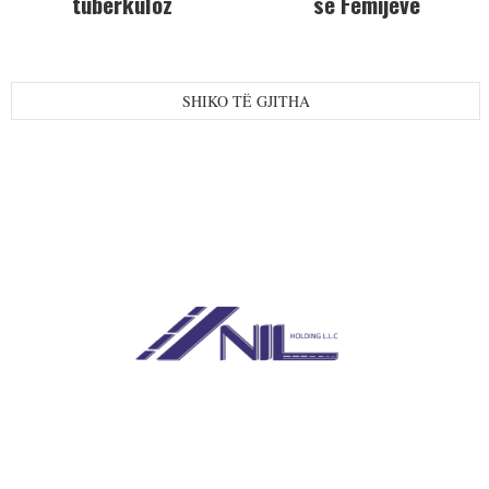
tuberkuloz
së Fëmijëve
SHIKO TË GJITHA