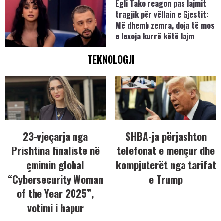
Egli Tako reagon pas lajmit
tragjik për vëllain e Gjestit:
Më dhemb zemra, doja të mos
e lexoja kurrë këtë lajm
TEKNOLOGJI
23-vjeçarja nga
SHBA-ja përjashton
Prishtina finaliste në
telefonat e mençur dhe
çmimin global
kompjuterët nga tarifat
“Cybersecurity Woman
e Trump
of the Year 2025”,
votimi i hapur