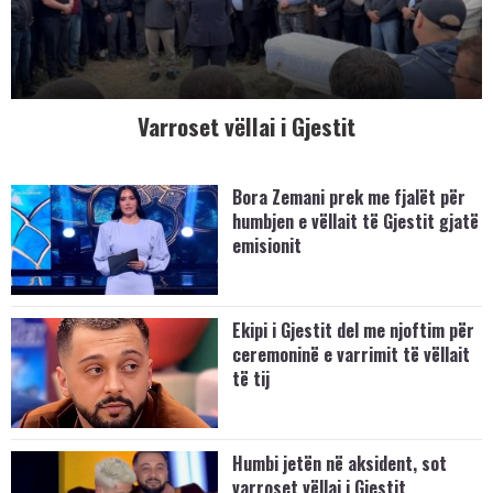
Varroset vëllai i Gjestit
Bora Zemani prek me fjalët për
humbjen e vëllait të Gjestit gjatë
emisionit
Ekipi i Gjestit del me njoftim për
ceremoninë e varrimit të vëllait
të tij
Humbi jetën në aksident, sot
varroset vëllai i Gjestit