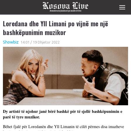
Loredana dhe Yll Limani po vijnë me një
bashkëpunimin muzikor
Showbiz
14:01 / 19 Dhjetor 2022
Dy artistë të njohur janë bërë bashkë për të sjellë bashkëpunimin e
parë të tyre muzikor.
Bëhet fjalë për Loredanën dhe Yll Limanin të cilët përmes disa imazheve