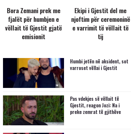
Bora Zemani prek me
Ekipi i Gjestit del me
fjalët për humbjen e
njoftim për ceremoninë
vëllait të Gjestit gjatë
e varrimit të vëllait të
emisionit
tij
Humbi jetën në aksident, sot
varroset vëllai i Gjestit
Pas vdekjes së vëllait të
Gjestit, reagon Jozi: Na i
preke zemrat të gjithëve