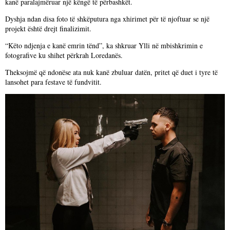
kanë paralajmëruar një këngë të përbashkët.
Dyshja ndan disa foto të shkëputura nga xhirimet për të njoftuar se një
projekt është drejt finalizimit.
“Këto ndjenja e kanë emrin tënd”, ka shkruar Ylli në mbishkrimin e
fotografive ku shihet përkrah Loredanës.
Theksojmë që ndonëse ata nuk kanë zbuluar datën, pritet që duet i tyre të
lansohet para festave të fundvitit.