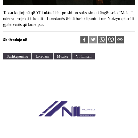
Teksa kujtojmë që Ylli aktualisht po shijon suksesin e këngës solo “Malet”,
ndërsa projekti i fundit i Loredanës është bashkëpunimi me Noizyn që solli
gjatë verës që lamë pas.
Shpërndaje në
Bashkepunime
Loredana
Muzike
Yll Limani