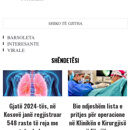
SHIKO TË GJITHA
BARSOLETA
INTERESANTE
VIRALE
SHËNDETËSI
Gjatë 2024-tës, në
Bie ndjeshëm lista e
Kosovë janë regjistruar
pritjes për operacione
548 raste të reja me
në Klinikën e Kirurgjisë