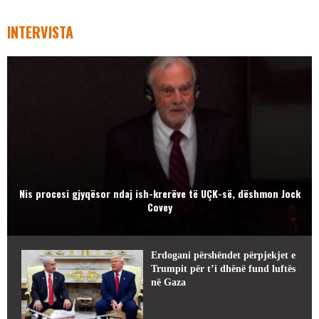
INTERVISTA
Nis procesi gjyqësor ndaj ish-krerëve të UÇK-së, dëshmon Jock
Covey
Erdogani përshëndet përpjekjet e
Trumpit për t’i dhënë fund luftës
në Gaza