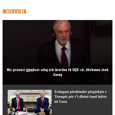
INTERVISTA
Nis procesi gjyqësor ndaj ish-krerëve të UÇK-së, dëshmon Jock
Covey
Erdogani përshëndet përpjekjet e
Trumpit për t’i dhënë fund luftës
në Gaza