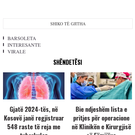
SHIKO TË GJITHA
BARSOLETA
INTERESANTE
VIRALE
SHËNDETËSI
Gjatë 2024-tës, në
Bie ndjeshëm lista e
Kosovë janë regjistruar
pritjes për operacione
548 raste të reja me
në Klinikën e Kirurgjisë