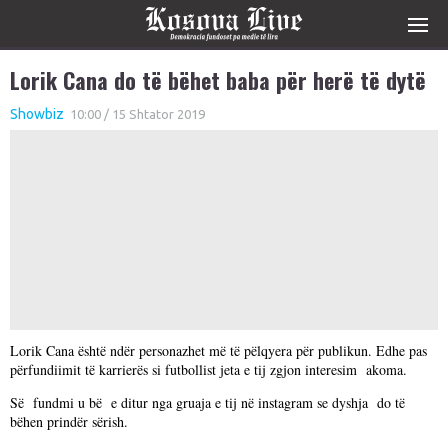
Lorik Cana do të bëhet baba për herë të dytë
Showbiz
10:00 / 15 Shtator 2019
Lorik Cana është ndër personazhet më të pëlqyera për publikun. Edhe pas
përfundiimit të karrierës si futbollist jeta e tij zgjon interesim akoma.
Së fundmi u bë e ditur nga gruaja e tij në instagram se dyshja do të
bëhen prindër sërish.