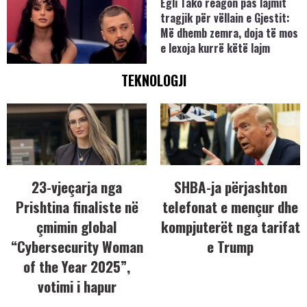
Egli Tako reagon pas lajmit
tragjik për vëllain e Gjestit:
Më dhemb zemra, doja të mos
e lexoja kurrë këtë lajm
TEKNOLOGJI
23-vjeçarja nga
SHBA-ja përjashton
Prishtina finaliste në
telefonat e mençur dhe
çmimin global
kompjuterët nga tarifat
“Cybersecurity Woman
e Trump
of the Year 2025”,
votimi i hapur