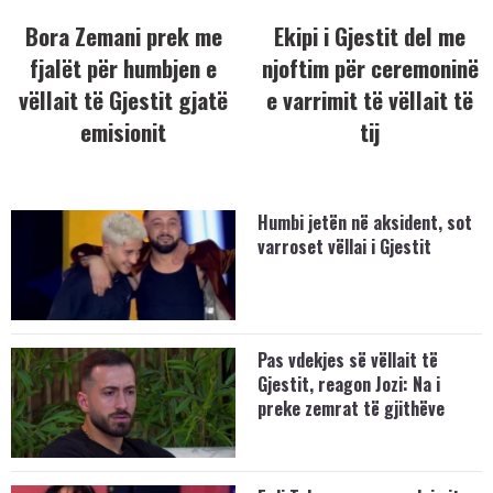
Bora Zemani prek me
Ekipi i Gjestit del me
fjalët për humbjen e
njoftim për ceremoninë
vëllait të Gjestit gjatë
e varrimit të vëllait të
emisionit
tij
Humbi jetën në aksident, sot
varroset vëllai i Gjestit
Pas vdekjes së vëllait të
Gjestit, reagon Jozi: Na i
preke zemrat të gjithëve