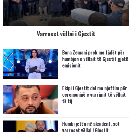
Varroset vëllai i Gjestit
Bora Zemani prek me fjalët për
humbjen e vëllait të Gjestit gjatë
emisionit
Ekipi i Gjestit del me njoftim për
ceremoninë e varrimit të vëllait
të tij
Humbi jetën në aksident, sot
varroset vëllai i Gjestit