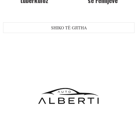
tuberkuloz
së Fëmijëve
SHIKO TË GJITHA