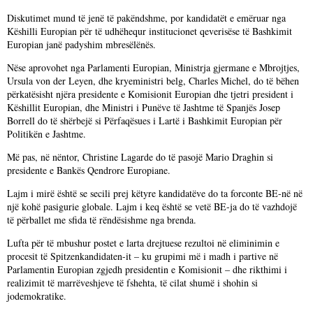
Diskutimet mund të jenë të pakëndshme, por kandidatët e emëruar nga
Këshilli Europian për të udhëhequr institucionet qeverisëse të Bashkimit
Europian janë padyshim mbresëlënës.
Nëse aprovohet nga Parlamenti Europian, Ministrja gjermane e Mbrojtjes,
Ursula von der Leyen, dhe kryeministri belg, Charles Michel, do të bëhen
përkatësisht njëra presidente e Komisionit Europian dhe tjetri president i
Këshillit Europian, dhe Ministri i Punëve të Jashtme të Spanjës Josep
Borrell do të shërbejë si Përfaqësues i Lartë i Bashkimit Europian për
Politikën e Jashtme.
Më pas, në nëntor, Christine Lagarde do të pasojë Mario Draghin si
presidente e Bankës Qendrore Europiane.
Lajm i mirë është se secili prej këtyre kandidatëve do ta forconte BE-në në
një kohë pasigurie globale. Lajm i keq është se vetë BE-ja do të vazhdojë
të përballet me sfida të rëndësishme nga brenda.
Lufta për të mbushur postet e larta drejtuese rezultoi në eliminimin e
procesit të Spitzenkandidaten-it – ku grupimi më i madh i partive në
Parlamentin Europian zgjedh presidentin e Komisionit – dhe rikthimi i
realizimit të marrëveshjeve të fshehta, të cilat shumë i shohin si
jodemokratike.