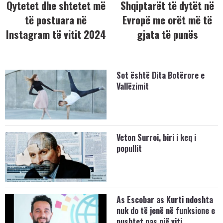
Qytetet dhe shtetet më
Shqiptarët të dytët në
të postuara në
Evropë me orët më të
Instagram të vitit 2024
gjata të punës
Sot është Dita Botërore e
Vallëzimit
Veton Surroi, biri i keq i
popullit
As Escobar as Kurti ndoshta
nuk do të jenë në funksione e
pushtet pas një viti