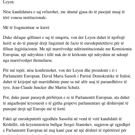
Leyen.
Nëse kandidatura e saj refuzohet, me shumë gjasa do të pasojnë muaj të
tërë vonesa institucionale.
Më të fragmentuar se kurrë
Duke shfaqur qëllimet e saj të sinqerta, von der Leyen duhet të njoftojë
herët se do të punojë drejt fuqizimit de facto të eurodeputetëteve për të
filluar legjislacionin. Me një marrëveshje ndërinstitucionale me Komisionin
Europian, një ndryshim i tillë nuk do të kërkonte një ndryshim në ndonjë
nga marrëveshjet themeluese.
Për më tepër, nëse konfirmohet, von der Leyen dhe presidenti i ri i
Parlamentit Europian, David Maria Sassoli i Partisë Demokratike të Italisë,
duhet të krijojnë një marrëdhënie pune sa më afër asaj të paraardhësve të
tyre, Jean-Claude Juncker dhe Martin Schulz.
Por, duke pasur parasysh përbërjen e re të Parlamentit Europian, ata duhet
të angazhojnë kryesuesit e të gjitha grupeve parlamentare që dëshirojnë të
punojnë drejt një Europe më të fortë.
Fakti që eurodeputetët zgjodhën Sassolin në vend të vetë kandidatit të
Këshillit, ish-kryeministrin bullgar Sergei Stanishev, sugjeron që zgjedhjet
e Parlamentit Europian në maj kanë çuar në një dëshirë të ripërtërirë për