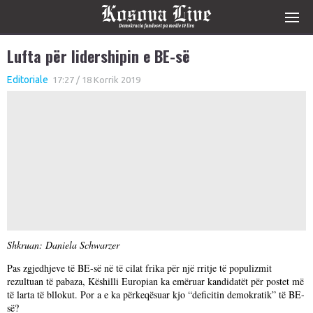
Lufta për lidershipin e BE-së
Editoriale
17:27 / 18 Korrik 2019
Shkruan: Daniela Schwarzer
Pas zgjedhjeve të BE-së në të cilat frika për një rritje të populizmit
rezultuan të pabaza, Këshilli Europian ka emëruar kandidatët për postet më
të larta të bllokut. Por a e ka përkeqësuar kjo “deficitin demokratik” të BE-
së?