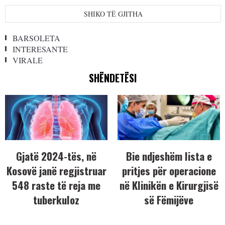
SHIKO TË GJITHA
BARSOLETA
INTERESANTE
VIRALE
SHËNDETËSI
Gjatë 2024-tës, në
Bie ndjeshëm lista e
Kosovë janë regjistruar
pritjes për operacione
548 raste të reja me
në Klinikën e Kirurgjisë
tuberkuloz
së Fëmijëve