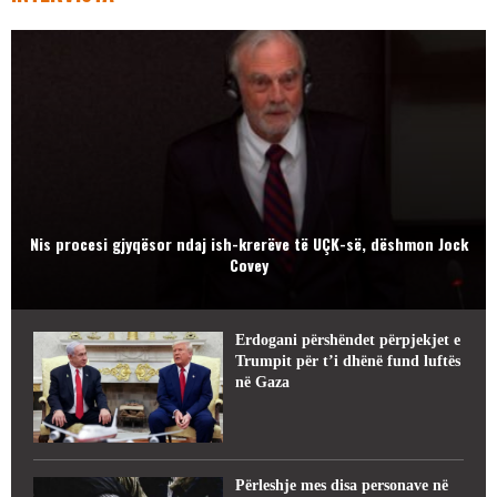
Nis procesi gjyqësor ndaj ish-krerëve të UÇK-së, dëshmon Jock
Covey
Erdogani përshëndet përpjekjet e
Trumpit për t’i dhënë fund luftës
në Gaza
Përleshje mes disa personave në