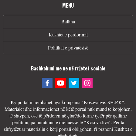
MENU
Ballina
Kushtet e përdorimit
Politikat e privatësisë
Bashkohuni me ne në rrjetet sociale
Ky portal mirëmbahet nga kompania "Kosovalive. SH.P.K".
Materialet dhe informacionet në këtë portal nuk mund të kopjohen,
të shtypen, ose të përdoren në çfarëdo forme tjetër për qëllime
përfitimi, pa miratimin e drejtuesve të "Kosova.live". Për ta
shfrytëzuar materialin e këtij portali obligoheni t'i pranoni Kushtet e
përdorimit.