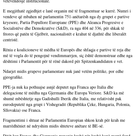
vetëvendosje institucionale.
E megjithatë zgjedhjet e lanë organin më të fragmentuar se kurrë. Numri i
vendeve që mbahen në parlamentin 751-anëtarësh nga dy grupet e partive
kryesore, Partia Popullore Europiane (PPE) dhe Aleanca Progresive e
Socialistëve dhe Demokratëve (S&D), ra nga 404 në 336, për shkak të
fitores që patën të Gjelbrit, nacionalistët e krahut të djathtë dhe liberalët
centristë.
Rënia e koalicioneve të mëdha të Europës dhe shfaqja e partive të reja dhe
më të vogla do të pengojnë vendimmarrjen, siç është demonstruar edhe nga
dështimi i Parlamentit për të rënë dakord për Spitzenkandidaten e vet.
Ndarjet midis grupeve parlamentare nuk janë vetëm politike, por edhe
gjeografike.
PPE-ja nuk ka pothuajse asnjë deputet nga Franca apo Italia dhe
delegacione të mëdha nga Gjermania dhe Europa Veriore. S&D ka më
shumë mbështetje nga Gadishulli Iberik dhe Italia, me relativisht pak
eurodeputetë nga grupi i Vishegradit (Republika Çeke, Hungaria, Polonia,
Sllovakia) ose Franca.
Fragmentimi i shtuar në Parlamentin Europian shkon krah për krah me
marrëdhëniet në ndryshim midis shteteve anëtare të BE-së.
Ditët kur Franca dhe Gjermania punonin krahë për krahë kanë marrë fund