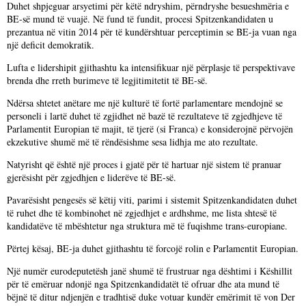
Duhet shpjeguar arsyetimi për këtë ndryshim, përndryshe besueshmëria e
BE-së mund të vuajë. Në fund të fundit, procesi Spitzenkandidaten u
prezantua në vitin 2014 për të kundërshtuar perceptimin se BE-ja vuan nga
një deficit demokratik.
Lufta e lidershipit gjithashtu ka intensifikuar një përplasje të perspektivave
brenda dhe rreth burimeve të legjitimitetit të BE-së.
Ndërsa shtetet anëtare me një kulturë të fortë parlamentare mendojnë se
personeli i lartë duhet të zgjidhet në bazë të rezultateve të zgjedhjeve të
Parlamentit Europian të majit, të tjerë (si Franca) e konsiderojnë përvojën
ekzekutive shumë më të rëndësishme sesa lidhja me ato rezultate.
Natyrisht që është një proces i gjatë për të hartuar një sistem të pranuar
gjerësisht për zgjedhjen e liderëve të BE-së.
Pavarësisht pengesës së këtij viti, parimi i sistemit Spitzenkandidaten duhet
të ruhet dhe të kombinohet në zgjedhjet e ardhshme, me lista shtesë të
kandidatëve të mbështetur nga struktura më të fuqishme trans-europiane.
Përtej kësaj, BE-ja duhet gjithashtu të forcojë rolin e Parlamentit Europian.
Një numër eurodeputetësh janë shumë të frustruar nga dështimi i Këshillit
për të emëruar ndonjë nga Spitzenkandidatët të ofruar dhe ata mund të
bëjnë të ditur ndjenjën e tradhtisë duke votuar kundër emërimit të von Der