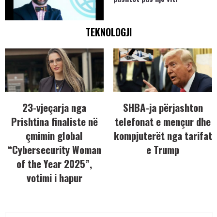
TEKNOLOGJI
23-vjeçarja nga
SHBA-ja përjashton
Prishtina finaliste në
telefonat e mençur dhe
çmimin global
kompjuterët nga tarifat
“Cybersecurity Woman
e Trump
of the Year 2025”,
votimi i hapur