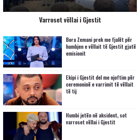
Varroset vëllai i Gjestit
Bora Zemani prek me fjalët për
humbjen e vëllait të Gjestit gjatë
emisionit
Ekipi i Gjestit del me njoftim për
ceremoninë e varrimit të vëllait
të tij
Humbi jetën në aksident, sot
varroset vëllai i Gjestit