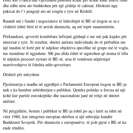
dhe edhe nëse ato bashkohen për një çështje të caktuar, bllokimi nga
pakicat do t’i pengojë ato në rrugën e tyre në Këshill.
Raundi më i fundit i negociatave të lidershipit të BE-së tregon se sa e
vështirë është bërë të të arrish shumicën, aq më tepër unanimitetin.
Përkundrazi, qeveritë kombëtare luftojnë gjithnjë e me më pak kujdes për
interesat e tyre. Si rezultat, shtetet anëtare individuale do të përballen me
një tundim të fortë për të ndjekur objektiva specifike në grupe më të vogla,
me mendime të ngjashme. Më pas sfida është të sigurohen që nisma të tilla
të ndjekin proceset zyrtare të BE-së, sesa të vendosen nëpërmjet
marrëveshjeve të fshehta ndër-qeveritare.
Dëshirë për ndryshim
Pjesëmarrja e madhe në zgjedhjet e Parlamentit Europian tregon se BE-ja
nuk e ka humbur mbështetjen e publikut. Qendra politike u forcua në një
kohë kur partitë euroskeptike dhe nacionaliste janë në rritje në shtetet
anëtare.
Në përgjithësi, besimi i publikut te BE-ja është po aq i lartë sa ishte në
vitet 1980, kur integrimi europian shërbeu si një mbrojtje kundër
Bashkimit Sovjetik. Për shumicën e europianëve, të jesh pjesë e BE-së ka
ende rëndësi.