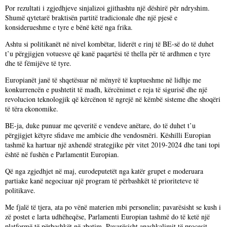
Por rezultati i zgjedhjeve sinjalizoi gjithashtu një dëshirë për ndryshim.
Shumë qytetarë braktisën partitë tradicionale dhe një pjesë e
konsiderueshme e tyre e bënë këtë nga frika.
Ashtu si politikanët në nivel kombëtar, liderët e rinj të BE-së do të duhet
t’u përgjigjen votuesve që kanë paqartësi të thella për të ardhmen e tyre
dhe të fëmijëve të tyre.
Europianët janë të shqetësuar në mënyrë të kuptueshme në lidhje me
konkurrencën e pushtetit të madh, kërcënimet e reja të sigurisë dhe një
revolucion teknologjik që kërcënon të ngrejë në këmbë sisteme dhe shoqëri
të tëra ekonomike.
BE-ja, duke punuar me qeveritë e vendeve anëtare, do të duhet t’u
përgjigjet këtyre sfidave me ambicie dhe vendosmëri. Këshilli Europian
tashmë ka hartuar një axhendë strategjike për vitet 2019-2024 dhe tani topi
është në fushën e Parlamentit Europian.
Që nga zgjedhjet në maj, eurodeputetët nga katër grupet e moderuara
partiake kanë negociuar një program të përbashkët të prioriteteve të
politikave.
Me fjalë të tjera, ata po vënë materien mbi personelin; pavarësisht se kush i
zë postet e larta udhëheqëse, Parlamenti Europian tashmë do të ketë një
platformë të përbashkët në zbatim. Pavarësisht anashkalimit të procesit