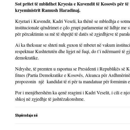
Sot pritet të mblidhet Kryesia e Kuvendit të Kosovës për të
kryeministrit Ramush Haradinaj.
Kryetari i Kuvendit, Kadri Veseli, ka thënë se mbledhja e sotm
institucionale qëndrimet e çdo grupi parlamentar në lidhje me s
për përcaktimin sa më të shpejtë të datës së zgjedhjeve të par
Ai ka theksuar se shteti nuk guxon të mbetet në vakum instituci
respektuar Kushtetutën dhe ligjet në fuqi, do t’i ndërmarrë të g
demokratike.
Ndryshe, të premten u raportua se Presidenti i Republikës së Ko
fitues (Partia Demokratike e Kosovës, Aleanca për Ardhmërinë 
propozonin një kandidat të ri për ta mandatuar për formimin 
Por i menjëhershëm ka qenë reagimi i Kadri Veselit, i cili e nj
shkoj në zgjedhje të jashtëzakonshme.
Shpërndaje në