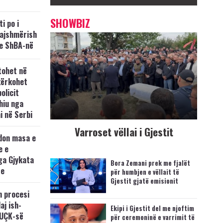
SHOWBIZ
i po i
kajshmërish
e ShBA-në
tohet në
kërkohet
policit
hiu nga
i në Serbi
Varroset vëllai i Gjestit
don masa e
e e
ga Gjykata
Bora Zemani prek me fjalët
se
për humbjen e vëllait të
Gjestit gjatë emisionit
n procesi
aj ish-
Ekipi i Gjestit del me njoftim
 UÇK-së
për ceremoninë e varrimit të