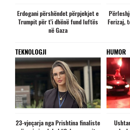
Erdogani përshëndet përpjekjet e
Përleshj
Trumpit për t’i dhënë fund luftës
Ferizaj, 
në Gaza
TEKNOLOGJI
HUMOR
23-vjeçarja nga Prishtina finaliste
Ushtar