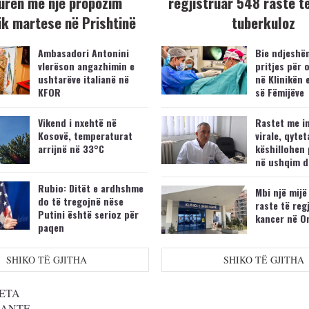
urën me një propozim
regjistruar 548 raste t
k martese në Prishtinë
tuberkuloz
Ambasadori Antonini
Bie ndjeshëm
vlerëson angazhimin e
pritjes për 
ushtarëve italianë në
në Klinikën 
KFOR
së Fëmijëve
Vikend i nxehtë në
Rastet me i
Kosovë, temperaturat
virale, qytet
arrijnë në 33°C
këshillohen 
në ushqim d
Rubio: Ditët e ardhshme
Mbi një mijë
do të tregojnë nëse
raste të reg
Putini është serioz për
kancer në O
paqen
SHIKO TË GJITHA
SHIKO TË GJITHA
ETA
SANTE