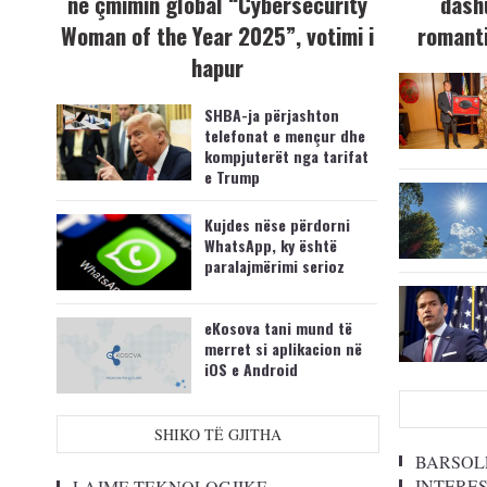
në çmimin global “Cybersecurity
dash
Woman of the Year 2025”, votimi i
romanti
hapur
SHBA-ja përjashton
telefonat e mençur dhe
kompjuterët nga tarifat
e Trump
Kujdes nëse përdorni
WhatsApp, ky është
paralajmërimi serioz
eKosova tani mund të
merret si aplikacion në
iOS e Android
SHIKO TË GJITHA
BARSOL
INTERE
LAJME TEKNOLOGJIKE