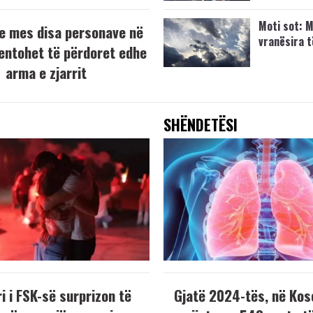
Moti sot: M
e mes disa personave në
vranësira 
tentohet të përdoret edhe
arma e zjarrit
SHËNDETËSI
i i FSK-së surprizon të
Gjatë 2024-tës, në Kos