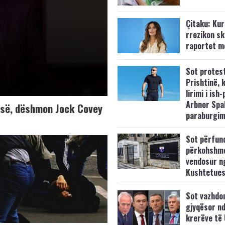
Çitaku: Kurt
rrezikon s
raportet m
Sot protes
Prishtinë, 
lirimi i ish-
Arbnor Spa
K-së, dëshmon Jock Covey
paraburgim
Sot përfun
përkohshm
vendosur n
Kushtetue
Sot vazhdo
gjyqësor nd
krerëve të