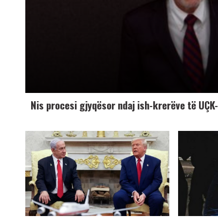
Nis procesi gjyqësor ndaj ish-krerëve të UÇ