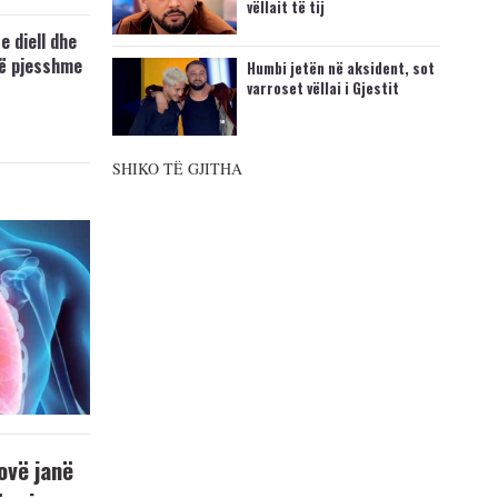
vëllait të tij
e diell dhe
të pjesshme
Humbi jetën në aksident, sot
varroset vëllai i Gjestit
SHIKO TË GJITHA
ovë janë