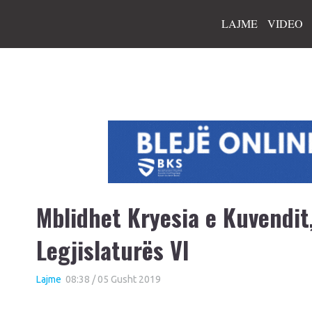
LAJME
VIDEO
Mblidhet Kryesia e Kuvendit
Legjislaturës VI
Lajme
08:38 / 05 Gusht 2019