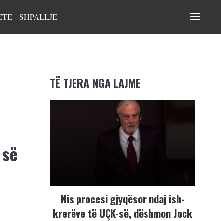
ETE
SHPALLJE
TË TJERA NGA LAJME
 së
Nis procesi gjyqësor ndaj ish-
krerëve të UÇK-së, dëshmon Jock