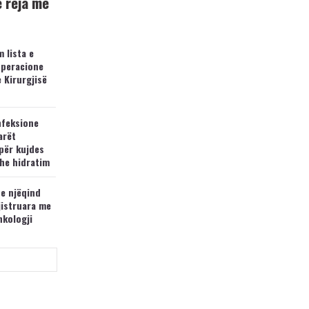
ë reja me
 lista e
operacione
e Kirurgjisë
nfeksione
arët
për kujdes
he hidratim
 e njëqind
jistruara me
nkologji