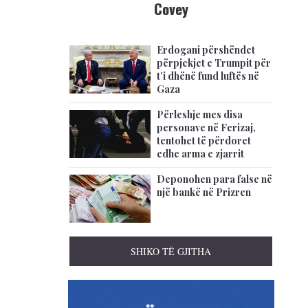
Covey
Erdogani përshëndet
përpjekjet e Trumpit për
t’i dhënë fund luftës në
Gaza
Përleshje mes disa
personave në Ferizaj,
tentohet të përdoret
edhe arma e zjarrit
Deponohen para false në
një bankë në Prizren
SHIKO TË GJITHA