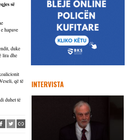
eqjes së
he
n e hapave
endit, duke
 lira dhe
oalicionit
eseli, që të
INTERVISTA
di duhet të