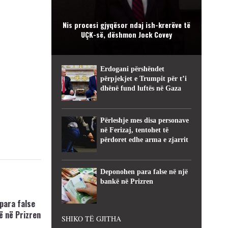
Nis procesi gjyqësor ndaj ish-krerëve të
UÇK-së, dëshmon Jock Covey
Erdogani përshëndet
përpjekjet e Trumpit për t’i
dhënë fund luftës në Gaza
Përleshje mes disa personave
në Ferizaj, tentohet të
përdoret edhe arma e zjarrit
Deponohen para false në një
bankë në Prizren
para false
ë në Prizren
SHIKO TË GJITHA