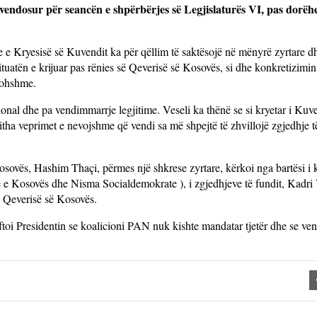
 vendosur për seancën e shpërbërjes së Legjislaturës VI, pas dorëh
e e Kryesisë së Kuvendit ka për qëllim të saktësojë në mënyrë zyrtare d
ituatën e krijuar pas rënies së Qeverisë së Kosovës, si dhe konkretizimi
akohshme.
onal dhe pa vendimmarrje legjitime. Veseli ka thënë se si kryetar i Kuv
jitha veprimet e nevojshme që vendi sa më shpejtë të zhvillojë zgjedhje të
sovës, Hashim Thaçi, përmes një shkrese zyrtare, kërkoi nga bartësi i k
e Kosovës dhe Nisma Socialdemokrate ), i zgjedhjeve të fundit, Kadri V
e Qeverisë së Kosovës.
oftoi Presidentin se koalicioni PAN nuk kishte mandatar tjetër dhe se ven