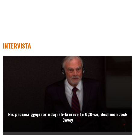
INTERVISTA
Nis procesi gjyqësor ndaj ish-krerëve të UÇK-së, dëshmon Jock
Covey