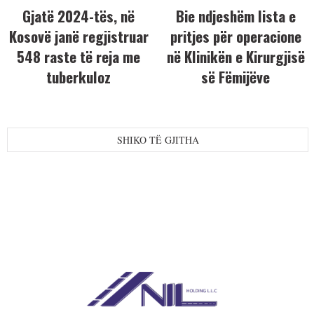
Gjatë 2024-tës, në
Bie ndjeshëm lista e
Kosovë janë regjistruar
pritjes për operacione
548 raste të reja me
në Klinikën e Kirurgjisë
tuberkuloz
së Fëmijëve
SHIKO TË GJITHA