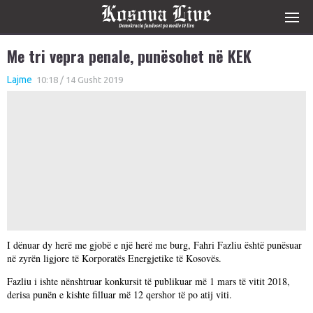
Me tri vepra penale, punësohet në KEK
Lajme
10:18 / 14 Gusht 2019
I dënuar dy herë me gjobë e një herë me burg, Fahri Fazliu është punësuar
në zyrën ligjore të Korporatës Energjetike të Kosovës.
Fazliu i ishte nënshtruar konkursit të publikuar më 1 mars të vitit 2018,
derisa punën e kishte filluar më 12 qershor të po atij viti.