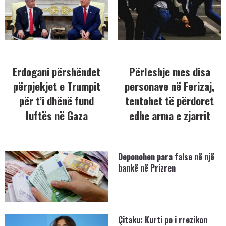
Erdogani përshëndet
Përleshje mes disa
përpjekjet e Trumpit
personave në Ferizaj,
për t’i dhënë fund
tentohet të përdoret
luftës në Gaza
edhe arma e zjarrit
Deponohen para false në një
bankë në Prizren
Çitaku: Kurti po i rrezikon