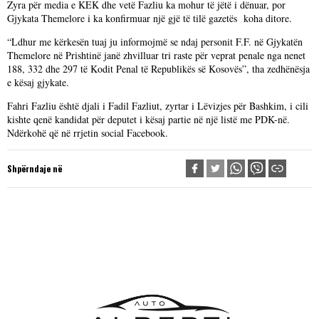
Zyra për media e KEK dhe vetë Fazliu ka mohur të jëtë i dënuar, por
Gjykata Themelore i ka konfirmuar një gjë të tilë gazetës koha ditore.
“Ldhur me kërkesën tuaj ju informojmë se ndaj personit F.F. në Gjykatën
Themelore në Prishtinë janë zhvilluar tri raste për veprat penale nga nenet
188, 332 dhe 297 të Kodit Penal të Republikës së Kosovës”, tha zedhënësja
e kësaj gjykate.
Fahri Fazliu është djali i Fadil Fazliut, zyrtar i Lëvizjes për Bashkim, i cili
kishte qenë kandidat për deputet i kësaj partie në një listë me PDK-në.
Ndërkohë që në rrjetin social Facebook.
Shpërndaje në