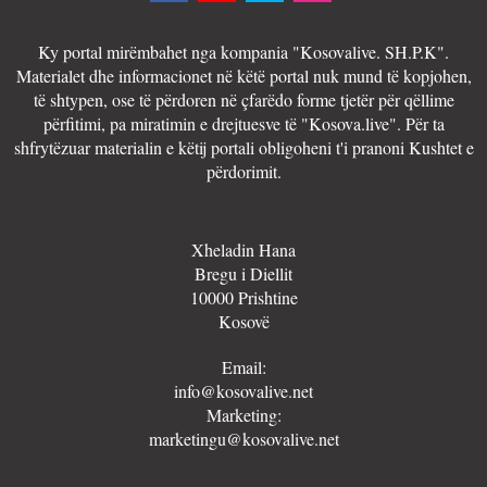
Ky portal mirëmbahet nga kompania "Kosovalive. SH.P.K".
Materialet dhe informacionet në këtë portal nuk mund të kopjohen,
të shtypen, ose të përdoren në çfarëdo forme tjetër për qëllime
përfitimi, pa miratimin e drejtuesve të "Kosova.live". Për ta
shfrytëzuar materialin e këtij portali obligoheni t'i pranoni Kushtet e
përdorimit.
Xheladin Hana
Bregu i Diellit
10000 Prishtine
Kosovë
Email:
info@kosovalive.net
Marketing:
marketingu@kosovalive.net