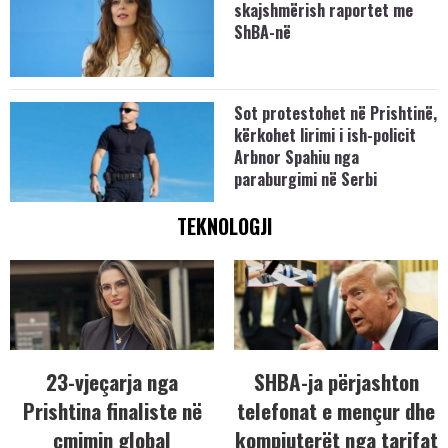
skajshmërish raportet me
ShBA-në
Sot protestohet në Prishtinë,
kërkohet lirimi i ish-policit
Arbnor Spahiu nga
paraburgimi në Serbi
TEKNOLOGJI
23-vjeçarja nga
SHBA-ja përjashton
Prishtina finaliste në
telefonat e mençur dhe
çmimin global
kompjuterët nga tarifat