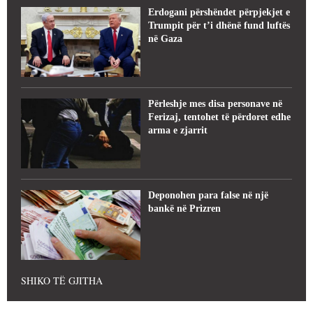
Erdogani përshëndet përpjekjet e
Trumpit për t’i dhënë fund luftës
në Gaza
Përleshje mes disa personave në
Ferizaj, tentohet të përdoret edhe
arma e zjarrit
Deponohen para false në një
bankë në Prizren
SHIKO TË GJITHA