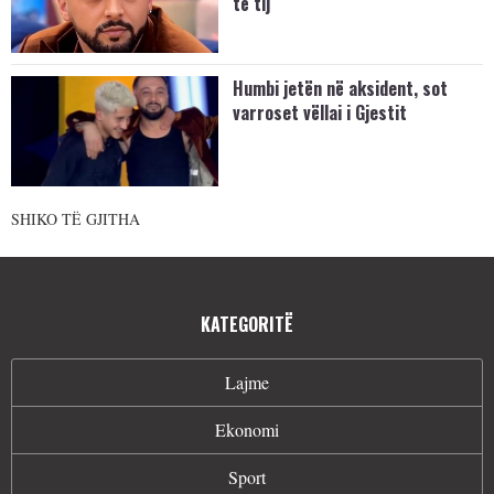
të tij
Humbi jetën në aksident, sot
varroset vëllai i Gjestit
SHIKO TË GJITHA
KATEGORITË
Lajme
Ekonomi
Sport