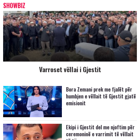
SHOWBIZ
Varroset vëllai i Gjestit
Bora Zemani prek me fjalët për
humbjen e vëllait të Gjestit gjatë
emisionit
Ekipi i Gjestit del me njoftim për
ceremoninë e varrimit të vëllait