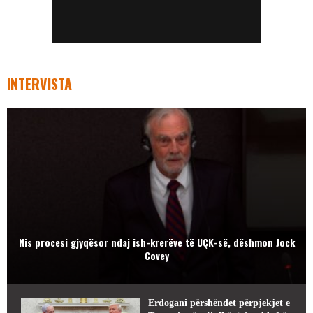
INTERVISTA
Nis procesi gjyqësor ndaj ish-krerëve të UÇK-së, dëshmon Jock
Covey
Erdogani përshëndet përpjekjet e