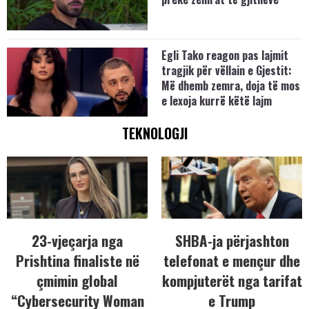
Egli Tako reagon pas lajmit
tragjik për vëllain e Gjestit:
Më dhemb zemra, doja të mos
e lexoja kurrë këtë lajm
TEKNOLOGJI
23-vjeçarja nga
SHBA-ja përjashton
Prishtina finaliste në
telefonat e mençur dhe
çmimin global
kompjuterët nga tarifat
“Cybersecurity Woman
e Trump