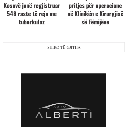
Kosovë janë regjistruar
pritjes për operacione
548 raste të reja me
në Klinikën e Kirurgjisë
tuberkuloz
së Fëmijëve
SHIKO TË GJITHA