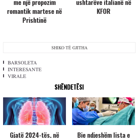
me një propozim
ushtarëve italianë në
romantik martese në
KFOR
Prishtinë
SHIKO TË GJITHA
BARSOLETA
INTERESANTE
VIRALE
SHËNDETËSI
Gjatë 2024-tës, në
Bie ndjeshëm lista e