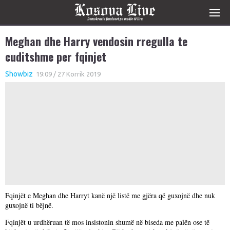
Meghan dhe Harry vendosin rregulla te
cuditshme per fqinjet
Showbiz
19:09 / 27 Korrik 2019
Fqinjët e Meghan dhe Harryt kanë një listë me gjëra që guxojnë dhe nuk
guxojnë ti bëjnë.
Fqinjët u urdhëruan të mos insistonin shumë në biseda me palën ose të