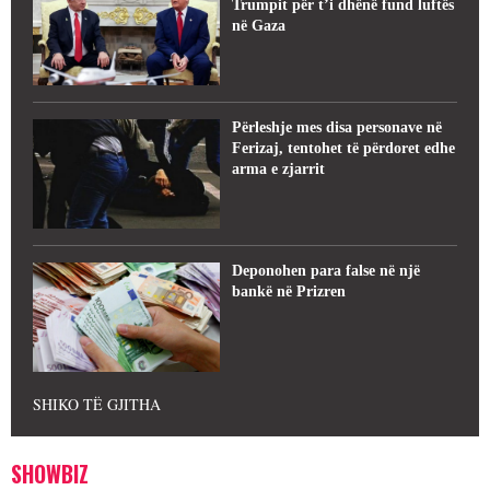
Trumpit për t’i dhënë fund luftës
në Gaza
Përleshje mes disa personave në
Ferizaj, tentohet të përdoret edhe
arma e zjarrit
Deponohen para false në një
bankë në Prizren
SHIKO TË GJITHA
SHOWBIZ