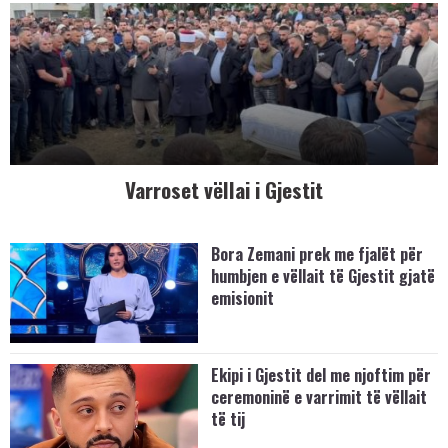
Varroset vëllai i Gjestit
Bora Zemani prek me fjalët për
humbjen e vëllait të Gjestit gjatë
emisionit
Ekipi i Gjestit del me njoftim për
ceremoninë e varrimit të vëllait
të tij