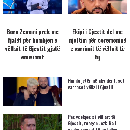
Bora Zemani prek me
Ekipi i Gjestit del me
fjalët për humbjen e
njoftim për ceremoninë
vëllait të Gjestit gjatë
e varrimit të vëllait të
emisionit
tij
Humbi jetën në aksident, sot
varroset vëllai i Gjestit
Pas vdekjes së vëllait të
Gjestit, reagon Jozi: Na i
preke zemrat të gjithëve