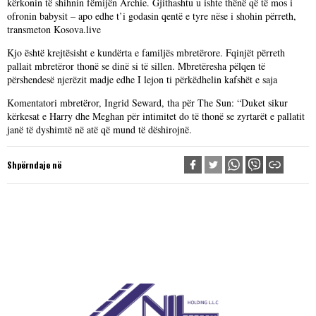
kërkonin të shihnin fëmijën Archie. Gjithashtu u ishte thënë që të mos i
ofronin babysit – apo edhe t’i godasin qentë e tyre nëse i shohin përreth,
transmeton Kosova.live
Kjo është krejtësisht e kundërta e familjës mbretërore. Fqinjët përreth
pallait mbretëror thonë se dinë si të sillen. Mbretëresha pëlqen të
përshendesë njerëzit madje edhe I lejon ti përkëdhelin kafshët e saja
Komentatori mbretëror, Ingrid Seward, tha për The Sun: “Duket sikur
kërkesat e Harry dhe Meghan për intimitet do të thonë se zyrtarët e pallatit
janë të dyshimtë në atë që mund të dëshirojnë.
Shpërndaje në