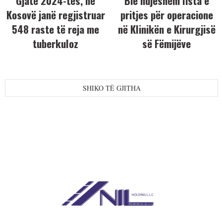
Gjatë 2024-tës, në
Bie ndjeshëm lista e
Kosovë janë regjistruar
pritjes për operacione
548 raste të reja me
në Klinikën e Kirurgjisë
tuberkuloz
së Fëmijëve
SHIKO TË GJITHA