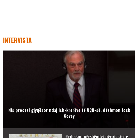
INTERVISTA
Nis procesi gjyqësor ndaj ish-krerëve të UÇK-së, dëshmon Jock
Covey
Erdogani përshëndet përpjekjet e