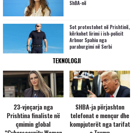
ShBA-në
Sot protestohet në Prishtinë,
kërkohet lirimi i ish-policit
Arbnor Spahiu nga
paraburgimi në Serbi
TEKNOLOGJI
23-vjeçarja nga
SHBA-ja përjashton
Prishtina finaliste në
telefonat e mençur dhe
çmimin global
kompjuterët nga tarifat
“Cybersecurity Woman
e Trump