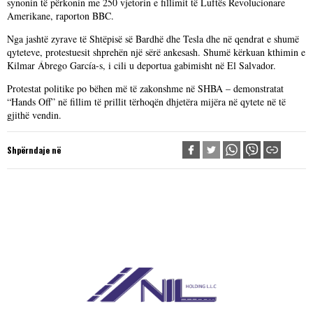
synonin të përkonin me 250 vjetorin e fillimit të Luftës Revolucionare
Amerikane, raporton BBC.
Nga jashtë zyrave të Shtëpisë së Bardhë dhe Tesla dhe në qendrat e shumë
qyteteve, protestuesit shprehën një sërë ankesash. Shumë kërkuan kthimin e
Kilmar Ábrego García-s, i cili u deportua gabimisht në El Salvador.
Protestat politike po bëhen më të zakonshme në SHBA – demonstratat
“Hands Off” në fillim të prillit tërhoqën dhjetëra mijëra në qytete në të
gjithë vendin.
Shpërndaje në