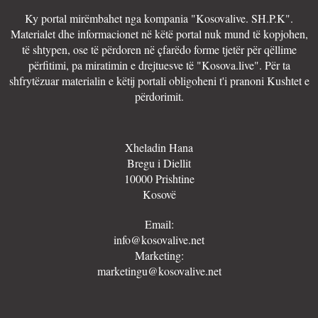
Ky portal mirëmbahet nga kompania "Kosovalive. SH.P.K".
Materialet dhe informacionet në këtë portal nuk mund të kopjohen,
të shtypen, ose të përdoren në çfarëdo forme tjetër për qëllime
përfitimi, pa miratimin e drejtuesve të "Kosova.live". Për ta
shfrytëzuar materialin e këtij portali obligoheni t'i pranoni Kushtet e
përdorimit.
Xheladin Hana
Bregu i Diellit
10000 Prishtine
Kosovë
Email:
info@kosovalive.net
Marketing:
marketingu@kosovalive.net