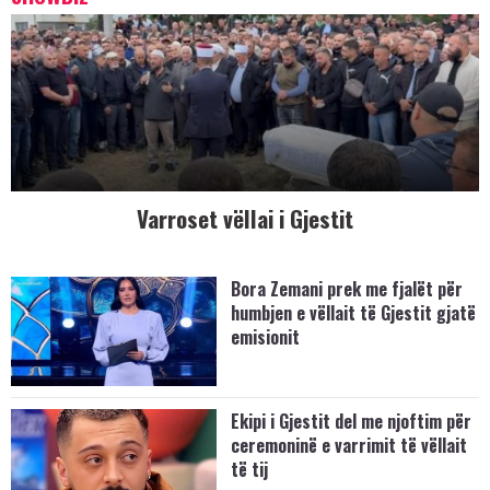
Varroset vëllai i Gjestit
Bora Zemani prek me fjalët për
humbjen e vëllait të Gjestit gjatë
emisionit
Ekipi i Gjestit del me njoftim për
ceremoninë e varrimit të vëllait
të tij