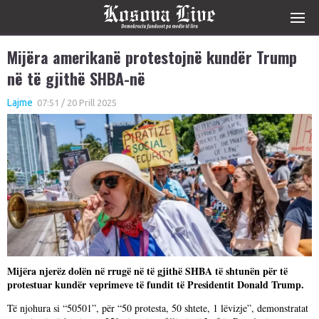
Mijëra amerikanë protestojnë kundër Trump
në të gjithë SHBA-në
Lajme
07:51 / 20 Prill 2025
Mijëra njerëz dolën në rrugë në të gjithë SHBA të shtunën për të
protestuar kundër veprimeve të fundit të Presidentit Donald Trump.
Të njohura si “50501”, për “50 protesta, 50 shtete, 1 lëvizje”, demonstratat