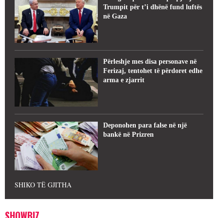
Trumpit për t’i dhënë fund luftës
në Gaza
Përleshje mes disa personave në
Ferizaj, tentohet të përdoret edhe
arma e zjarrit
Deponohen para false në një
bankë në Prizren
SHIKO TË GJITHA
SHOWBIZ