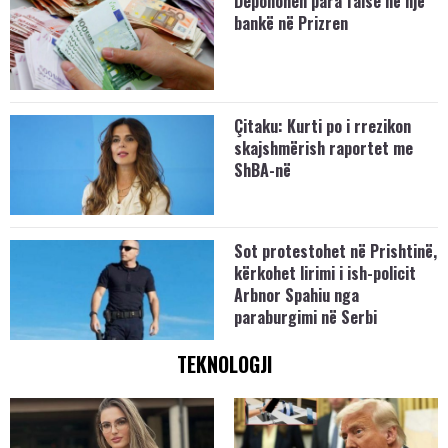
Deponohen para false në një
bankë në Prizren
Çitaku: Kurti po i rrezikon
skajshmërish raportet me
ShBA-në
Sot protestohet në Prishtinë,
kërkohet lirimi i ish-policit
Arbnor Spahiu nga
paraburgimi në Serbi
TEKNOLOGJI