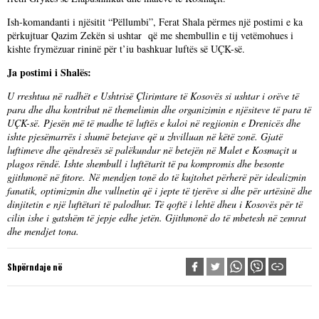
Ish-komandanti i njësitit “Pëllumbi”, Ferat Shala përmes një postimi e ka
përkujtuar Qazim Zekën si ushtar që me shembullin e tij vetëmohues i
kishte frymëzuar rininë për t’iu bashkuar luftës së UÇK-së.
Ja postimi i Shalës:
U rreshtua në radhët e Ushtrisë Çlirimtare të Kosovës si ushtar i orëve të
para dhe dha kontribut në themelimin dhe organizimin e njësiteve të para të
UÇK-së. Pjesën më të madhe të luftës e kaloi në regjionin e Drenicës dhe
ishte pjesëmarrës i shumë betejave që u zhvilluan në këtë zonë. Gjatë
luftimeve dhe qëndresës së palëkundur në betejën në Malet e Kosmaçit u
plagos rëndë. Ishte shembull i luftëtarit të pa kompromis dhe besonte
gjithmonë në fitore. Në mendjen tonë do të kujtohet përherë për idealizmin
fanatik, optimizmin dhe vullnetin që i jepte të tjerëve si dhe për urtësinë dhe
dinjitetin e një luftëtari të palodhur. Të qoftë i lehtë dheu i Kosovës për të
cilin ishe i gatshëm të jepje edhe jetën. Gjithmonë do të mbetesh në zemrat
dhe mendjet tona.
Shpërndaje në