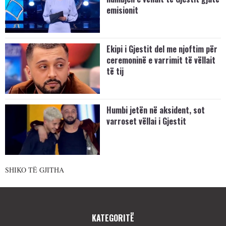
emisionit
Ekipi i Gjestit del me njoftim për
ceremoninë e varrimit të vëllait
të tij
Humbi jetën në aksident, sot
varroset vëllai i Gjestit
SHIKO TË GJITHA
KATEGORITË