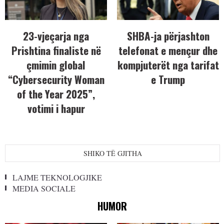
23-vjeçarja nga
SHBA-ja përjashton
Prishtina finaliste në
telefonat e mençur dhe
çmimin global
kompjuterët nga tarifat
“Cybersecurity Woman
e Trump
of the Year 2025”,
votimi i hapur
SHIKO TË GJITHA
LAJME TEKNOLOGJIKE
MEDIA SOCIALE
HUMOR