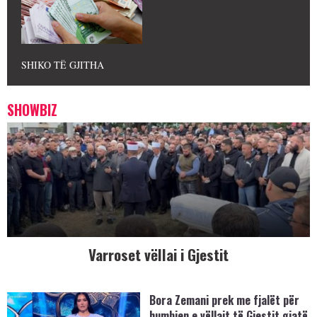
SHIKO TË GJITHA
SHOWBIZ
Varroset vëllai i Gjestit
Bora Zemani prek me fjalët për
humbjen e vëllait të Gjestit gjatë