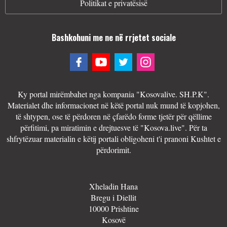
Politikat e privatësisë
Bashkohuni me ne në rrjetet sociale
Ky portal mirëmbahet nga kompania "Kosovalive. SH.P.K".
Materialet dhe informacionet në këtë portal nuk mund të kopjohen,
të shtypen, ose të përdoren në çfarëdo forme tjetër për qëllime
përfitimi, pa miratimin e drejtuesve të "Kosova.live". Për ta
shfrytëzuar materialin e këtij portali obligoheni t'i pranoni Kushtet e
përdorimit.
Xheladin Hana
Bregu i Diellit
10000 Prishtine
Kosovë