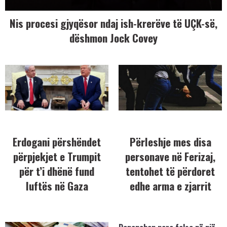
Nis procesi gjyqësor ndaj ish-krerëve të UÇK-së,
dëshmon Jock Covey
Erdogani përshëndet
Përleshje mes disa
përpjekjet e Trumpit
personave në Ferizaj,
për t’i dhënë fund
tentohet të përdoret
luftës në Gaza
edhe arma e zjarrit