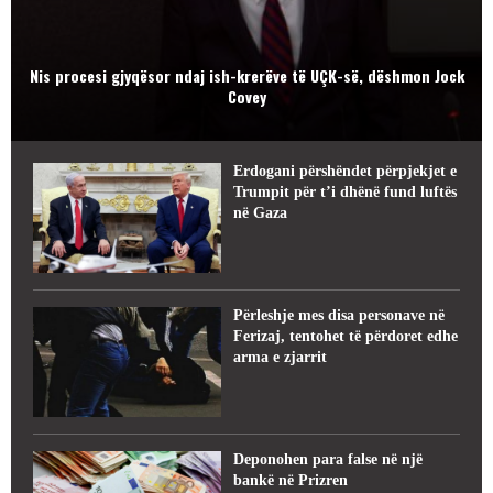
Nis procesi gjyqësor ndaj ish-krerëve të UÇK-së, dëshmon Jock
Covey
Erdogani përshëndet përpjekjet e
Trumpit për t’i dhënë fund luftës
në Gaza
Përleshje mes disa personave në
Ferizaj, tentohet të përdoret edhe
arma e zjarrit
Deponohen para false në një
bankë në Prizren