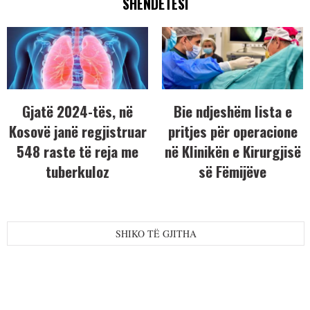
SHËNDETËSI
Gjatë 2024-tës, në
Bie ndjeshëm lista e
Kosovë janë regjistruar
pritjes për operacione
548 raste të reja me
në Klinikën e Kirurgjisë
tuberkuloz
së Fëmijëve
SHIKO TË GJITHA