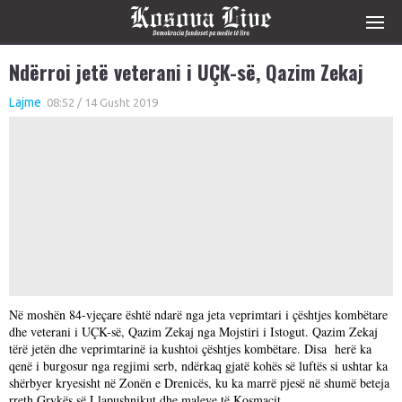
Ndërroi jetë veterani i UÇK-së, Qazim Zekaj
Lajme
08:52 / 14 Gusht 2019
Në moshën 84-vjeçare është ndarë nga jeta veprimtari i çështjes kombëtare
dhe veterani i UÇK-së, Qazim Zekaj nga Mojstiri i Istogut. Qazim Zekaj
tërë jetën dhe veprimtarinë ia kushtoi çështjes kombëtare. Disa herë ka
qenë i burgosur nga regjimi serb, ndërkaq gjatë kohës së luftës si ushtar ka
shërbyer kryesisht në Zonën e Drenicës, ku ka marrë pjesë në shumë beteja
rreth Grykës së Llapushnikut dhe maleve të Kosmaçit.