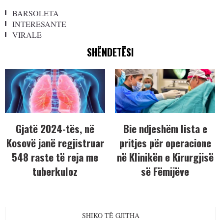
BARSOLETA
INTERESANTE
VIRALE
SHËNDETËSI
Gjatë 2024-tës, në
Bie ndjeshëm lista e
Kosovë janë regjistruar
pritjes për operacione
548 raste të reja me
në Klinikën e Kirurgjisë
tuberkuloz
së Fëmijëve
SHIKO TË GJITHA