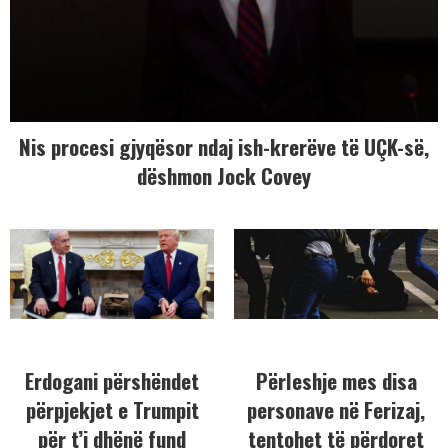
Nis procesi gjyqësor ndaj ish-krerëve të UÇK-së,
dëshmon Jock Covey
Erdogani përshëndet
Përleshje mes disa
përpjekjet e Trumpit
personave në Ferizaj,
për t’i dhënë fund
tentohet të përdoret