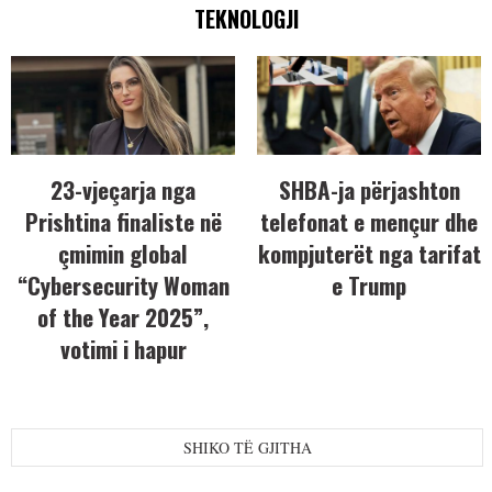
TEKNOLOGJI
23-vjeçarja nga
SHBA-ja përjashton
Prishtina finaliste në
telefonat e mençur dhe
çmimin global
kompjuterët nga tarifat
“Cybersecurity Woman
e Trump
of the Year 2025”,
votimi i hapur
SHIKO TË GJITHA