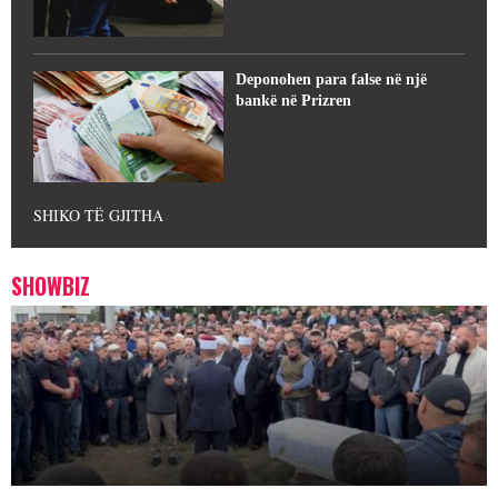
Deponohen para false në një
bankë në Prizren
SHIKO TË GJITHA
SHOWBIZ