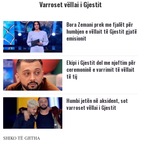
Varroset vëllai i Gjestit
Bora Zemani prek me fjalët për
humbjen e vëllait të Gjestit gjatë
emisionit
Ekipi i Gjestit del me njoftim për
ceremoninë e varrimit të vëllait
të tij
Humbi jetën në aksident, sot
varroset vëllai i Gjestit
SHIKO TË GJITHA