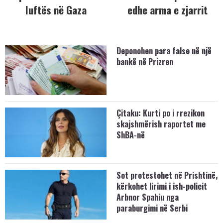
luftës në Gaza
edhe arma e zjarrit
Deponohen para false në një
bankë në Prizren
Çitaku: Kurti po i rrezikon
skajshmërish raportet me
ShBA-në
Sot protestohet në Prishtinë,
kërkohet lirimi i ish-policit
Arbnor Spahiu nga
paraburgimi në Serbi