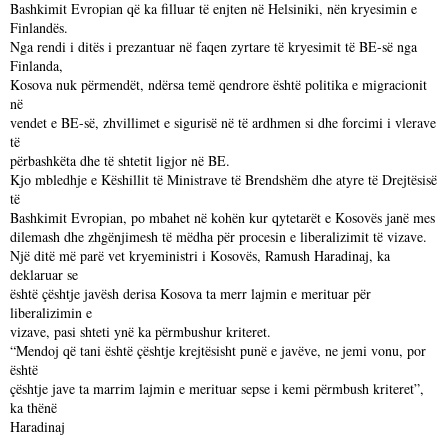
Bashkimit Evropian që ka filluar të enjten në Helsiniki, nën kryesimin e
Finlandës.
Nga rendi i ditës i prezantuar në faqen zyrtare të kryesimit të BE-së nga
Finlanda,
Kosova nuk përmendët, ndërsa temë qendrore është politika e migracionit
në
vendet e BE-së, zhvillimet e sigurisë në të ardhmen si dhe forcimi i vlerave
të
përbashkëta dhe të shtetit ligjor në BE.
Kjo mbledhje e Këshillit të Ministrave të Brendshëm dhe atyre të Drejtësisë
të
Bashkimit Evropian, po mbahet në kohën kur qytetarët e Kosovës janë mes
dilemash dhe zhgënjimesh të mëdha për procesin e liberalizimit të vizave.
Një ditë më parë vet kryeministri i Kosovës, Ramush Haradinaj, ka
deklaruar se
është çështje javësh derisa Kosova ta merr lajmin e merituar për
liberalizimin e
vizave, pasi shteti ynë ka përmbushur kriteret.
“Mendoj që tani është çështje krejtësisht punë e javëve, ne jemi vonu, por
është
çështje jave ta marrim lajmin e merituar sepse i kemi përmbush kriteret”,
ka thënë
Haradinaj