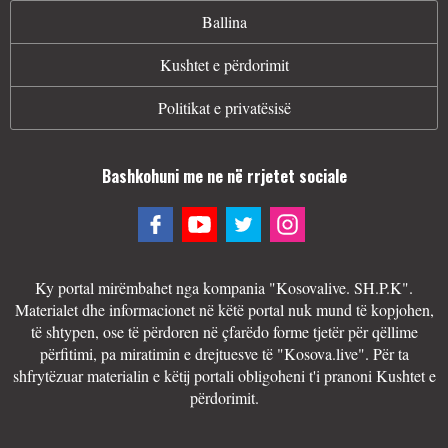
Ballina
Kushtet e përdorimit
Politikat e privatësisë
Bashkohuni me ne në rrjetet sociale
Ky portal mirëmbahet nga kompania "Kosovalive. SH.P.K".
Materialet dhe informacionet në këtë portal nuk mund të kopjohen,
të shtypen, ose të përdoren në çfarëdo forme tjetër për qëllime
përfitimi, pa miratimin e drejtuesve të "Kosova.live". Për ta
shfrytëzuar materialin e këtij portali obligoheni t'i pranoni Kushtet e
përdorimit.