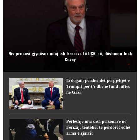
Nis procesi gjyqësor ndaj ish-krerëve të UÇK-së, dëshmon Jock
Covey
Erdogani përshëndet përpjekjet e
Trumpit për t’i dhënë fund luftës
në Gaza
Përleshje mes disa personave në
Ferizaj, tentohet të përdoret edhe
arma e zjarrit