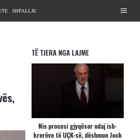
ETE
SHPALLJE
TË TJERA NGA LAJME
vës,
Nis procesi gjyqësor ndaj ish-
krerëve të UÇK-së, dëshmon Jock