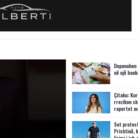
Deponohen 
në një bank
Çitaku: Kurt
rrezikon s
raportet m
Sot protes
Prishtinë, 