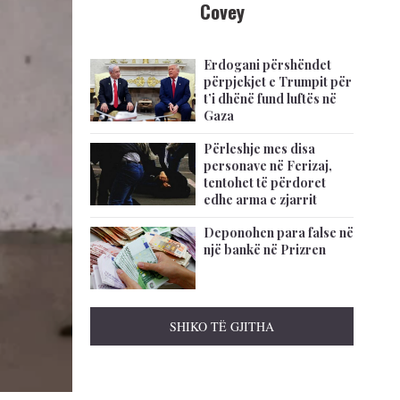
Covey
Erdogani përshëndet
përpjekjet e Trumpit për
t’i dhënë fund luftës në
Gaza
Përleshje mes disa
personave në Ferizaj,
tentohet të përdoret
edhe arma e zjarrit
Deponohen para false në
një bankë në Prizren
SHIKO TË GJITHA