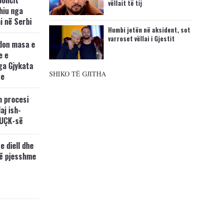
policit
vëllait të tij
hiu nga
i në Serbi
Humbi jetën në aksident, sot
varroset vëllai i Gjestit
don masa e
e e
ga Gjykata
SHIKO TË GJITHA
se
n procesi
aj ish-
 UÇK-së
e diell dhe
të pjesshme