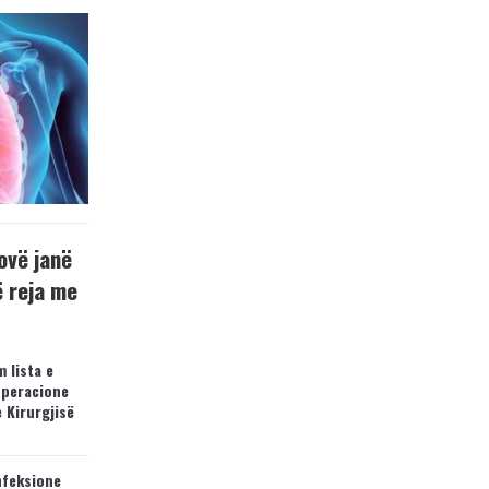
ovë janë
ë reja me
 lista e
operacione
e Kirurgjisë
nfeksione