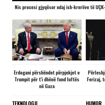
Nis procesi gjyqësor ndaj ish-krerëve të UÇ
Erdogani përshëndet përpjekjet e
Përleshj
Trumpit për t’i dhënë fund luftës
Ferizaj, 
në Gaza
TEKNOLOGJI
HUMOR