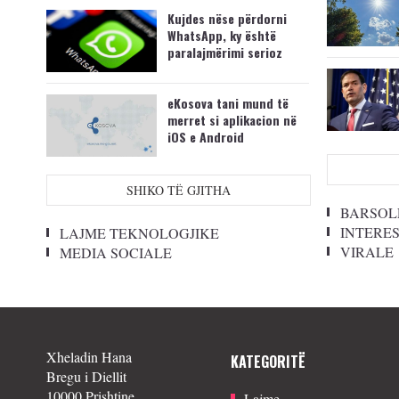
Kujdes nëse përdorni
WhatsApp, ky është
paralajmërimi serioz
eKosova tani mund të
merret si aplikacion në
iOS e Android
SHIKO TË GJITHA
BARSOL
INTERE
LAJME TEKNOLOGJIKE
VIRALE
MEDIA SOCIALE
Xheladin Hana
KATEGORITË
Bregu i Diellit
10000 Prishtine
Lajme