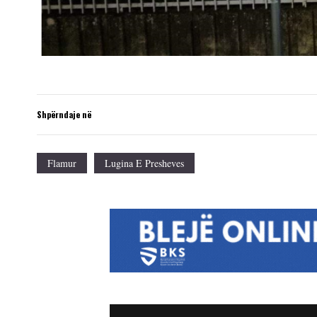
Shpërndaje në
Flamur
Lugina E Presheves