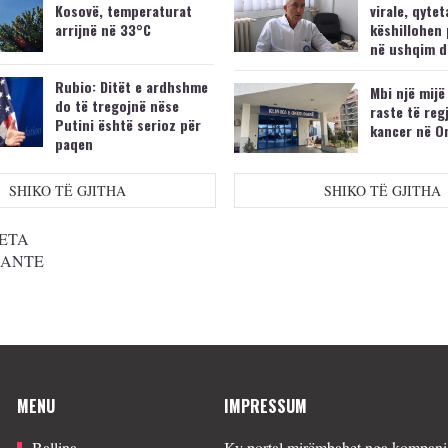
Kosovë, temperaturat
virale, qytet
arrijnë në 33°C
këshillohen 
në ushqim d
Rubio: Ditët e ardhshme
Mbi një mijë
do të tregojnë nëse
raste të reg
Putini është serioz për
kancer në O
paqen
SHIKO TË GJITHA
SHIKO TË GJITHA
ETA
SANTE
MENU
IMPRESSUM
Ballina
Ky portal mirëmbahet nga kompania