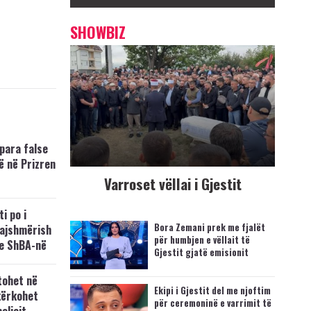
SHOWBIZ
para false
ë në Prizren
Varroset vëllai i Gjestit
i po i
Bora Zemani prek me fjalët
kajshmërish
për humbjen e vëllait të
e ShBA-në
Gjestit gjatë emisionit
tohet në
Ekipi i Gjestit del me njoftim
kërkohet
për ceremoninë e varrimit të