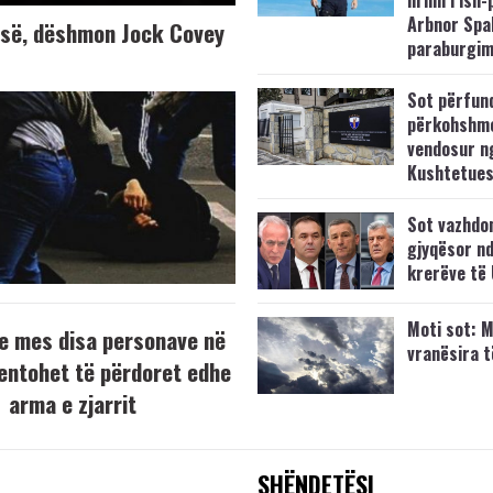
lirimi i ish-
Arbnor Spa
K-së, dëshmon Jock Covey
paraburgim
Sot përfun
përkohshm
vendosur n
Kushtetue
Sot vazhdo
gjyqësor nd
krerëve të
Moti sot: M
e mes disa personave në
vranësira 
tentohet të përdoret edhe
arma e zjarrit
SHËNDETËSI