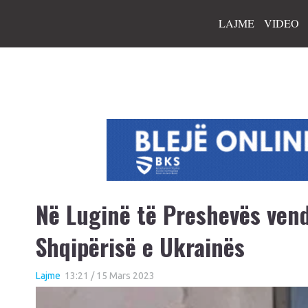
LAJME
VIDEO
Në Luginë të Preshevës vend
Shqipërisë e Ukrainës
Lajme
13:21 / 15 Mars 2023