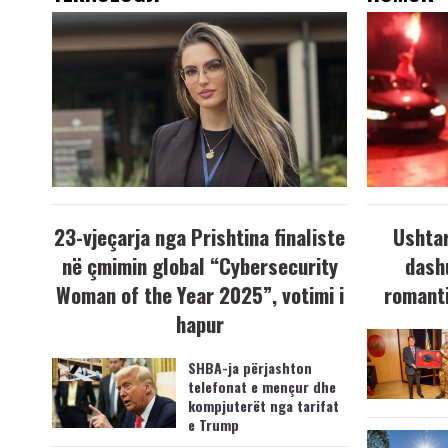
23-vjeçarja nga Prishtina finaliste
Ushtar
në çmimin global “Cybersecurity
dash
Woman of the Year 2025”, votimi i
romanti
hapur
SHBA-ja përjashton
telefonat e mençur dhe
kompjuterët nga tarifat
e Trump