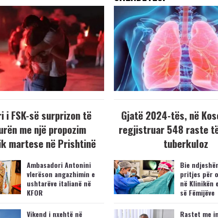
i i FSK-së surprizon të
Gjatë 2024-tës, në Kos
urën me një propozim
regjistruar 548 raste t
k martese në Prishtinë
tuberkuloz
Ambasadori Antonini
Bie ndjeshëm
vlerëson angazhimin e
pritjes për 
ushtarëve italianë në
në Klinikën 
KFOR
së Fëmijëve
Vikend i nxehtë në
Rastet me i