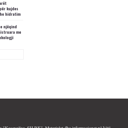
arët
për kujdes
he hidratim
 e njëqind
jistruara me
nkologji
 "Kosovalive. SH.P.K". Materialet dhe informacionet në këtë