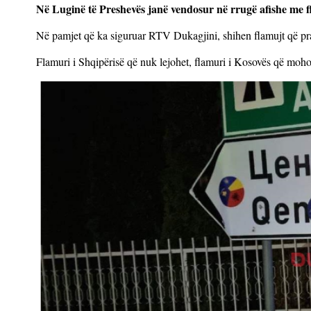
Në Luginë të Preshevës janë vendosur në rrugë afishe me f
Në pamjet që ka siguruar RTV Dukagjini, shihen flamujt që prak
Flamuri i Shqipërisë që nuk lejohet, flamuri i Kosovës që moh