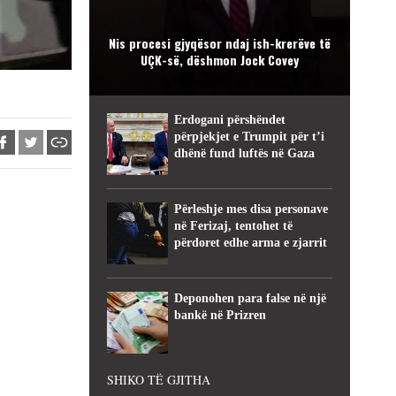
Nis procesi gjyqësor ndaj ish-krerëve të
UÇK-së, dëshmon Jock Covey
Erdogani përshëndet
përpjekjet e Trumpit për t’i
dhënë fund luftës në Gaza
Përleshje mes disa personave
në Ferizaj, tentohet të
përdoret edhe arma e zjarrit
Deponohen para false në një
bankë në Prizren
SHIKO TË GJITHA