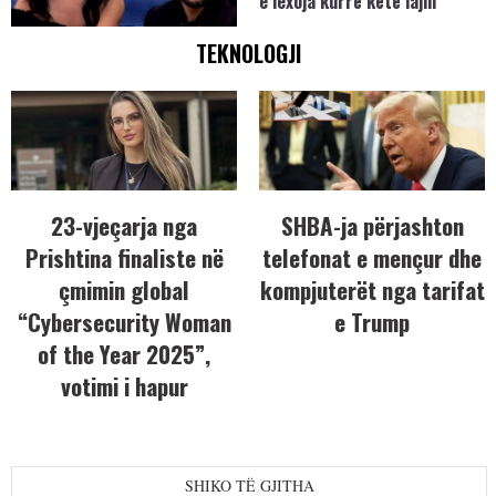
e lexoja kurrë këtë lajm
TEKNOLOGJI
23-vjeçarja nga
SHBA-ja përjashton
Prishtina finaliste në
telefonat e mençur dhe
çmimin global
kompjuterët nga tarifat
“Cybersecurity Woman
e Trump
of the Year 2025”,
votimi i hapur
SHIKO TË GJITHA