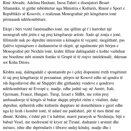
Rinë Abrashi, Adelina Haxhani, Inesa Tahiri e disenjatori Besart
Sllamniku, të gjithë mbështetur nga Ministria e Kulturës, Rinisë e Sport e
Republikës së Kosovës, e realizuan Monografinë për këngëtaren tonë
përmasash ndërkombëtare.
Ekipi i bëri vizitë famëmadhes tonë, me qëllim që t’i hartohet një
monografi mbi jetën e saj prej këngëtareje artiste. Sado që zonja e jonë,
fillimisht nuk po shprehte interesim a kënaqësi të veçantë, megjithatë, pas
fjalëve tejmiqësore e dashamirëse të ekipit, që ngulmonte për bërjen e
Monografisë për Nexhën tonë, kishte filluar dalëngadalë e kishte vazhduar
me bisedime mbi nismën fisnike të Grupit të të rinjve intelektualë, shkruan
sot Koha Ditore.
Kështu asaj, dalëngadalë e spontanisht po i çelej disponimi rreth rrugëtimit
të saj prej këngëtareje të prezantuar, përpos në Kosovë edhe në qendra të
ish-Jugosllavisë dhe në Shqipëri dhe gjithandej vendeve e qendrave
ndërkombëtare në Evropë e, madje, edhe jashtë saj: në Austri, Itali,
Gjermani, Francë, Hungari, Turqi, Izrael e ShBA, me rolin prej
ambasadoreje të këngës së bukur shqipe përplot ritëm e vitalitet, duke
shprehur, njëherësh edhe kulturën shqiptare në domethënien e gjerë edhe
nga ky krah i kombit tonë, të ndarë me padëshirë, për të mos thënë me
dhunë. Kështu, s’është për t’u habitur, marrë parasysh se Nexhmija, bijë e
babait Vesel, me medresenë të kryer në Tiranë, dashamir i arsimit dhe
mësues, ishte dhe shpërndarës i librave andej-këndej, madje dhe i