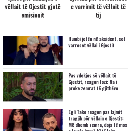
vëllait të Gjestit gjatë
e varrimit të vëllait të
emisionit
tij
Humbi jetën në aksident, sot
varroset vëllai i Gjestit
Pas vdekjes së vëllait të
Gjestit, reagon Jozi: Na i
preke zemrat të gjithëve
Egli Tako reagon pas lajmit
tragjik për vëllain e Gjestit:
Më dhemb zemra, doja të mos