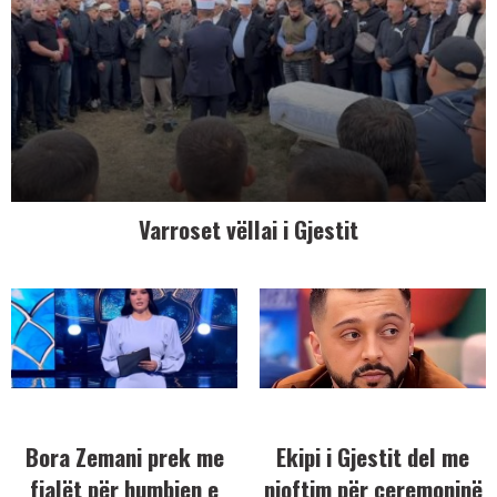
Varroset vëllai i Gjestit
Bora Zemani prek me
Ekipi i Gjestit del me
fjalët për humbjen e
njoftim për ceremoninë