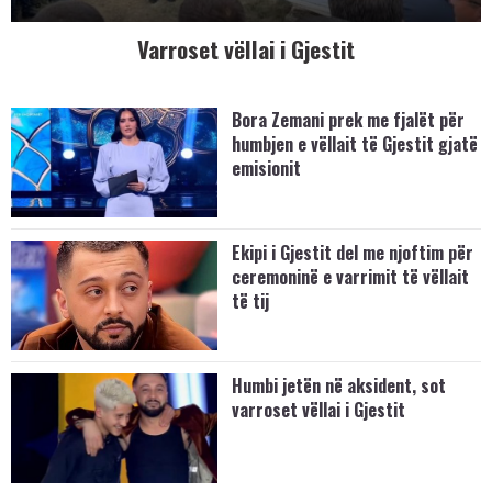
Varroset vëllai i Gjestit
Bora Zemani prek me fjalët për
humbjen e vëllait të Gjestit gjatë
emisionit
Ekipi i Gjestit del me njoftim për
ceremoninë e varrimit të vëllait
të tij
Humbi jetën në aksident, sot
varroset vëllai i Gjestit