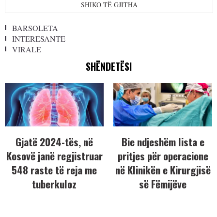
SHIKO TË GJITHA
BARSOLETA
INTERESANTE
VIRALE
SHËNDETËSI
Gjatë 2024-tës, në
Bie ndjeshëm lista e
Kosovë janë regjistruar
pritjes për operacione
548 raste të reja me
në Klinikën e Kirurgjisë
tuberkuloz
së Fëmijëve