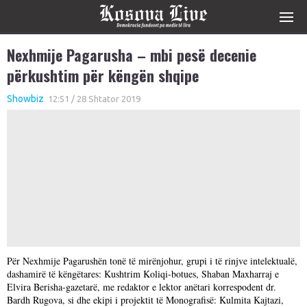
Nexhmije Pagarusha – mbi pesë decenie
përkushtim për këngën shqipe
Showbiz
12:51 / 28 Shtator 2019
Për Nexhmije Pagarushën tonë të mirënjohur, grupi i të rinjve intelektualë,
dashamirë të këngëtares: Kushtrim Koliqi-botues, Shaban Maxharraj e
Elvira Berisha-gazetarë, me redaktor e lektor anëtari korrespodent dr.
Bardh Rugova, si dhe ekipi i projektit të Monografisë: Kulmita Kajtazi,