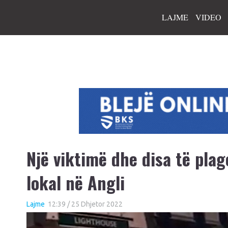
LAJME
VIDEO
Një viktimë dhe disa të pla
lokal në Angli
Lajme
12:39 / 25 Dhjetor 2022