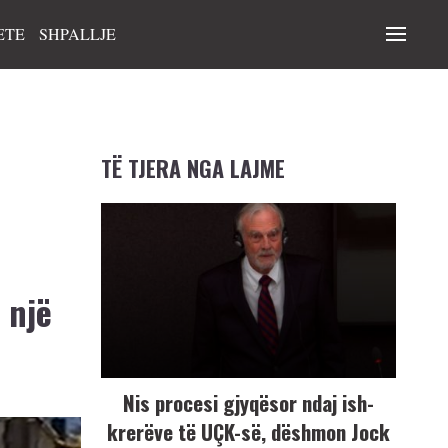
ETE
SHPALLJE
TË TJERA NGA LAJME
 një
Nis procesi gjyqësor ndaj ish-
krerëve të UÇK-së, dëshmon Jock