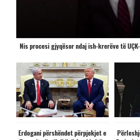
Nis procesi gjyqësor ndaj ish-krerëve të UÇ
Erdogani përshëndet përpjekjet e
Përleshj