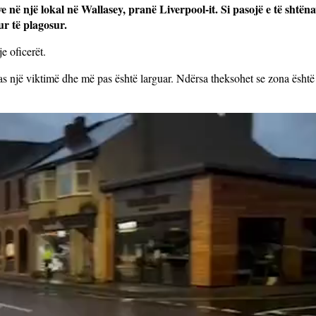
 në një lokal në Wallasey, pranë Liverpool-it. Si pasojë e të shtë
r të plagosur.
e oficerët.
 pas një viktimë dhe më pas është larguar. Ndërsa theksohet se zona ësht