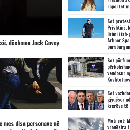
raportet m
Sot protes
Prishtinë, 
lirimi i ish-
Arbnor Spa
K-së, dëshmon Jock Covey
paraburgim
Sot përfun
përkohshm
vendosur n
Kushtetue
Sot vazhdo
gjyqësor nd
krerëve të
Moti sot: M
e mes disa personave në
vranësira 