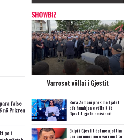
SHOWBIZ
Varroset vëllai i Gjestit
Bora Zemani prek me fjalët
para false
për humbjen e vëllait të
ë në Prizren
Gjestit gjatë emisionit
Ekipi i Gjestit del me njoftim
i po i
për ceremoninë e varrimit të
kajshmërish