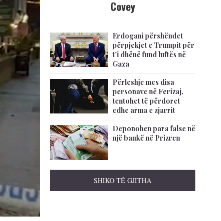
Covey
Erdogani përshëndet
përpjekjet e Trumpit për
t’i dhënë fund luftës në
Gaza
Përleshje mes disa
personave në Ferizaj,
tentohet të përdoret
edhe arma e zjarrit
Deponohen para false në
një bankë në Prizren
SHIKO TË GJITHA