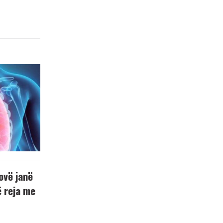
ovë janë
ë reja me