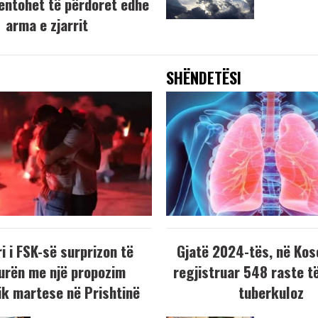
tentohet të përdoret edhe
arma e zjarrit
SHËNDETËSI
i i FSK-së surprizon të
Gjatë 2024-tës, në Kos
urën me një propozim
regjistruar 548 raste t
k martese në Prishtinë
tuberkuloz