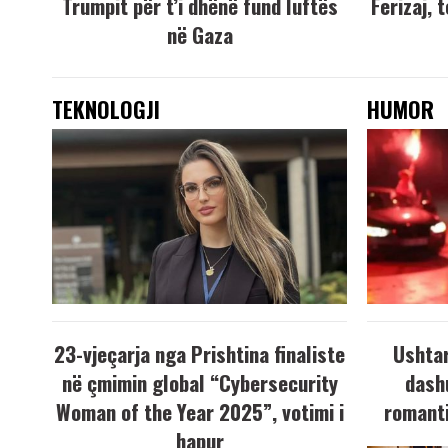
Trumpit për t’i dhënë fund luftës
Ferizaj, 
në Gaza
TEKNOLOGJI
HUMOR
23-vjeçarja nga Prishtina finaliste
Ushtar
në çmimin global “Cybersecurity
dash
Woman of the Year 2025”, votimi i
romanti
hapur