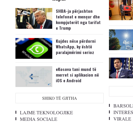
SHBA-ja përjashton
telefonat e mençur dhe
kompjuterët nga tarifat
e Trump
Kujdes nëse përdorni
WhatsApp, ky është
paralajmërimi serioz
eKosova tani mund të
merret si aplikacion në
iOS e Android
SHIKO TË GJITHA
BARSOL
INTERE
LAJME TEKNOLOGJIKE
VIRALE
MEDIA SOCIALE