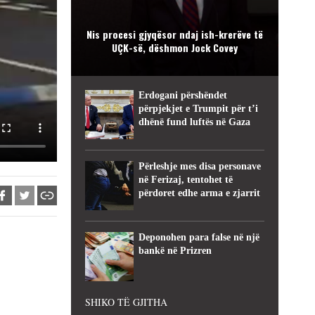
Nis procesi gjyqësor ndaj ish-krerëve të
UÇK-së, dëshmon Jock Covey
Erdogani përshëndet
përpjekjet e Trumpit për t’i
dhënë fund luftës në Gaza
Përleshje mes disa personave
në Ferizaj, tentohet të
përdoret edhe arma e zjarrit
Deponohen para false në një
bankë në Prizren
SHIKO TË GJITHA