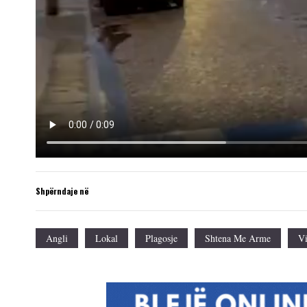
Shpërndaje në
Angli
Lokal
Plagosje
Shtena Me Arme
V