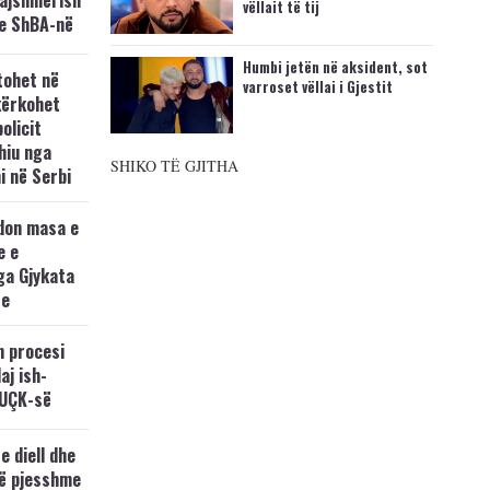
vëllait të tij
e ShBA-në
Humbi jetën në aksident, sot
tohet në
varroset vëllai i Gjestit
kërkohet
policit
hiu nga
SHIKO TË GJITHA
i në Serbi
don masa e
e e
ga Gjykata
se
n procesi
aj ish-
 UÇK-së
e diell dhe
të pjesshme