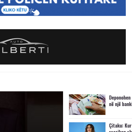
Deponohen 
në një bank
Çitaku: Kurt
rrezikon s