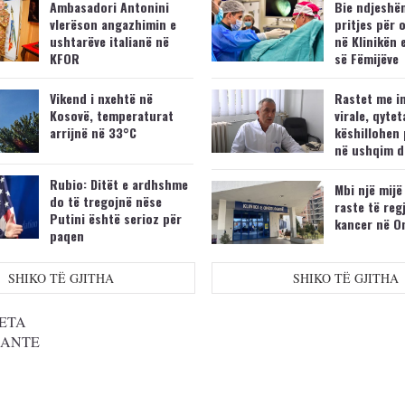
Ambasadori Antonini
Bie ndjeshëm
vlerëson angazhimin e
pritjes për 
ushtarëve italianë në
në Klinikën 
KFOR
së Fëmijëve
Vikend i nxehtë në
Rastet me i
Kosovë, temperaturat
virale, qytet
arrijnë në 33°C
këshillohen 
në ushqim d
Rubio: Ditët e ardhshme
Mbi një mijë
do të tregojnë nëse
raste të reg
Putini është serioz për
kancer në O
paqen
SHIKO TË GJITHA
SHIKO TË GJITHA
ETA
SANTE