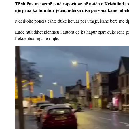
Të shtëna me armë janë raportuar në natën e Krishtlindjeve
një grua ka humbur jetën, ndërsa disa persona kanë mbetu
Ndërkohë policia është duke hetuar për vrasje, kanë bërë me dij
Ende nuk dihet identiteti i autorit që ka hapur zjarr duke lënë
frekuentuar nga të rinjtë.