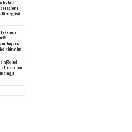
 lista e
operacione
e Kirurgjisë
nfeksione
arët
për kujdes
he hidratim
 e njëqind
jistruara me
nkologji