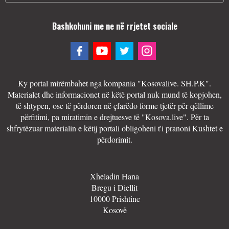
Bashkohuni me ne në rrjetet sociale
Ky portal mirëmbahet nga kompania "Kosovalive. SH.P.K".
Materialet dhe informacionet në këtë portal nuk mund të kopjohen,
të shtypen, ose të përdoren në çfarëdo forme tjetër për qëllime
përfitimi, pa miratimin e drejtuesve të "Kosova.live". Për ta
shfrytëzuar materialin e këtij portali obligoheni t'i pranoni Kushtet e
përdorimit.
Xheladin Hana
Bregu i Diellit
10000 Prishtine
Kosovë