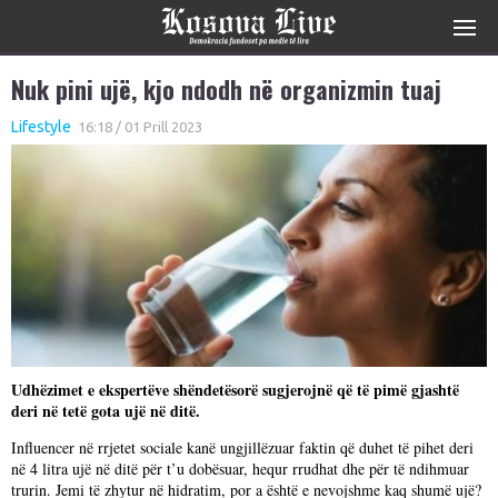
Nuk pini ujë, kjo ndodh në organizmin tuaj
Lifestyle
16:18 / 01 Prill 2023
Udhëzimet e ekspertëve shëndetësorë sugjerojnë që të pimë gjashtë
deri në tetë gota ujë në ditë.
Influencer në rrjetet sociale kanë ungjillëzuar faktin që duhet të pihet deri
në 4 litra ujë në ditë për t’u dobësuar, hequr rrudhat dhe për të ndihmuar
trurin. Jemi të zhytur në hidratim, por a është e nevojshme kaq shumë ujë?