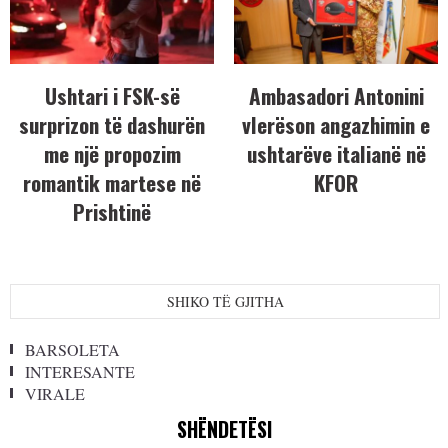
Ushtari i FSK-së
Ambasadori Antonini
surprizon të dashurën
vlerëson angazhimin e
me një propozim
ushtarëve italianë në
romantik martese në
KFOR
Prishtinë
SHIKO TË GJITHA
BARSOLETA
INTERESANTE
VIRALE
SHËNDETËSI