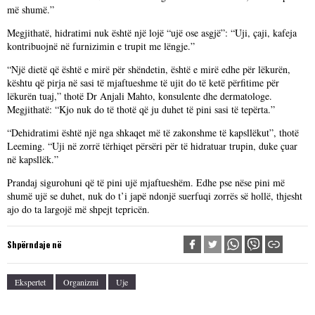
më shumë.”
Megjithatë, hidratimi nuk është një lojë “ujë ose asgjë”: “Uji, çaji, kafeja
kontribuojnë në furnizimin e trupit me lëngje.”
“Një dietë që është e mirë për shëndetin, është e mirë edhe për lëkurën,
kështu që pirja në sasi të mjaftueshme të ujit do të ketë përfitime për
lëkurën tuaj,” thotë Dr Anjali Mahto, konsulente dhe dermatologe.
Megjithatë: “Kjo nuk do të thotë që ju duhet të pini sasi të tepërta.”
“Dehidratimi është një nga shkaqet më të zakonshme të kapsllëkut”, thotë
Leeming. “Uji në zorrë tërhiqet përsëri për të hidratuar trupin, duke çuar
në kapsllëk.”
Prandaj sigurohuni që të pini ujë mjaftueshëm. Edhe pse nëse pini më
shumë ujë se duhet, nuk do t’i japë ndonjë suerfuqi zorrës së hollë, thjesht
ajo do ta largojë më shpejt tepricën.
Shpërndaje në
Ekspertet
Organizmi
Uje