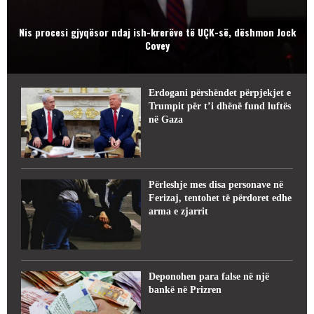
Nis procesi gjyqësor ndaj ish-krerëve të UÇK-së, dëshmon Jock
Covey
Erdogani përshëndet përpjekjet e
Trumpit për t’i dhënë fund luftës
në Gaza
Përleshje mes disa personave në
Ferizaj, tentohet të përdoret edhe
arma e zjarrit
Deponohen para false në një
bankë në Prizren