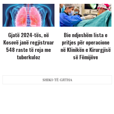
Gjatë 2024-tës, në
Bie ndjeshëm lista e
Kosovë janë regjistruar
pritjes për operacione
548 raste të reja me
në Klinikën e Kirurgjisë
tuberkuloz
së Fëmijëve
SHIKO TË GJITHA