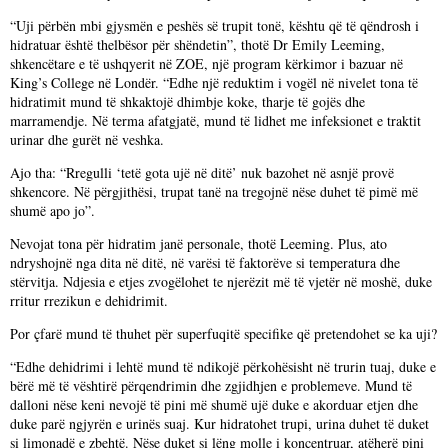
“Uji përbën mbi gjysmën e peshës së trupit tonë, kështu që të qëndrosh i
hidratuar është thelbësor për shëndetin”, thotë Dr Emily Leeming,
shkencëtare e të ushqyerit në ZOE, një program kërkimor i bazuar në
King’s College në Londër. “Edhe një reduktim i vogël në nivelet tona të
hidratimit mund të shkaktojë dhimbje koke, tharje të gojës dhe
marramendje. Në terma afatgjatë, mund të lidhet me infeksionet e traktit
urinar dhe gurët në veshka.
Ajo tha: “Rregulli ‘tetë gota ujë në ditë’ nuk bazohet në asnjë provë
shkencore. Në përgjithësi, trupat tanë na tregojnë nëse duhet të pimë më
shumë apo jo”.
Nevojat tona për hidratim janë personale, thotë Leeming. Plus, ato
ndryshojnë nga dita në ditë, në varësi të faktorëve si temperatura dhe
stërvitja. Ndjesia e etjes zvogëlohet te njerëzit më të vjetër në moshë, duke
rritur rrezikun e dehidrimit.
Por çfarë mund të thuhet për superfuqitë specifike që pretendohet se ka uji?
“Edhe dehidrimi i lehtë mund të ndikojë përkohësisht në trurin tuaj, duke e
bërë më të vështirë përqendrimin dhe zgjidhjen e problemeve. Mund të
dalloni nëse keni nevojë të pini më shumë ujë duke e akorduar etjen dhe
duke parë ngjyrën e urinës suaj. Kur hidratohet trupi, urina duhet të duket
si limonadë e zbehtë. Nëse duket si lëng molle i koncentruar, atëherë pini