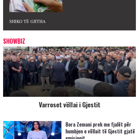
SHIKO TË GJITHA
SHOWBIZ
Varroset vëllai i Gjestit
Bora Zemani prek me fjalët për
humbjen e vëllait të Gjestit gjatë
emisionit