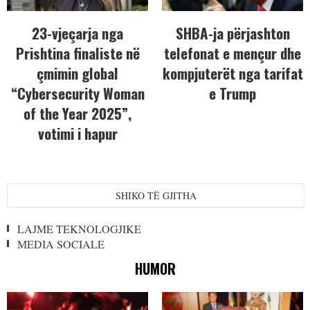
23-vjeçarja nga
SHBA-ja përjashton
Prishtina finaliste në
telefonat e mençur dhe
çmimin global
kompjuterët nga tarifat
“Cybersecurity Woman
e Trump
of the Year 2025”,
votimi i hapur
SHIKO TË GJITHA
LAJME TEKNOLOGJIKE
MEDIA SOCIALE
HUMOR