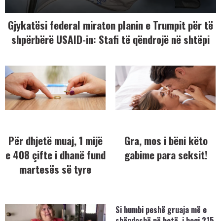
Gjykatësi federal miraton planin e Trumpit për të
shpërbërë USAID-in: Stafi të qëndrojë në shtëpi
Për dhjetë muaj, 1 mijë
Gra, mos i bëni këto
e 408 çifte i dhanë fund
gabime para seksit!
martesës së tyre
Si humbi peshë gruaja më e
shëndoshë në botë, i hoqi 215