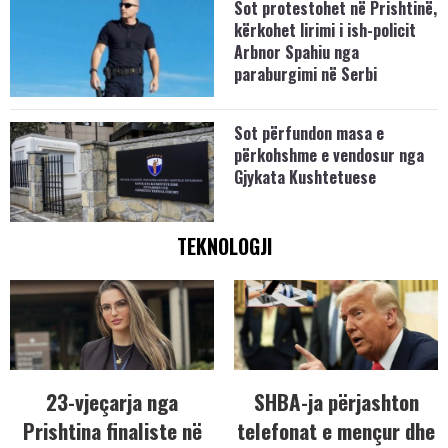
Sot protestohet në Prishtinë,
kërkohet lirimi i ish-policit
Arbnor Spahiu nga
paraburgimi në Serbi
Sot përfundon masa e
përkohshme e vendosur nga
Gjykata Kushtetuese
TEKNOLOGJI
23-vjeçarja nga
SHBA-ja përjashton
Prishtina finaliste në
telefonat e mençur dhe