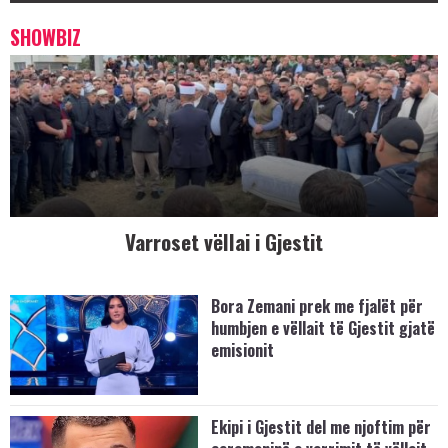
SHOWBIZ
Varroset vëllai i Gjestit
Bora Zemani prek me fjalët për
humbjen e vëllait të Gjestit gjatë
emisionit
Ekipi i Gjestit del me njoftim për