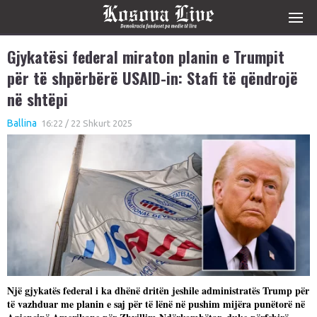
Gjykatësi federal miraton planin e Trumpit
për të shpërbërë USAID-in: Stafi të qëndrojë
në shtëpi
Ballina
16:22 / 22 Shkurt 2025
Një gjykatës federal i ka dhënë dritën jeshile administratës Trump për
të vazhduar me planin e saj për të lënë në pushim mijëra punëtorë në