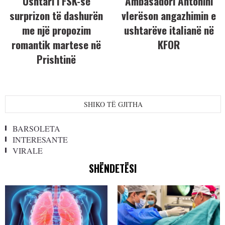
Ushtari i FSK-së
Ambasadori Antonini
surprizon të dashurën
vlerëson angazhimin e
me një propozim
ushtarëve italianë në
romantik martese në
KFOR
Prishtinë
SHIKO TË GJITHA
BARSOLETA
INTERESANTE
VIRALE
SHËNDETËSI