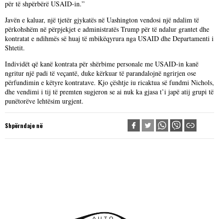
për të shpërbërë USAID-in.”
Javën e kaluar, një tjetër gjykatës në Uashington vendosi një ndalim të
përkohshëm në përpjekjet e administratës Trump për të ndalur grantet dhe
kontratat e ndihmës së huaj të mbikëqyrura nga USAID dhe Departamenti i
Shtetit.
Individët që kanë kontrata për shërbime personale me USAID-in kanë
ngritur një padi të veçantë, duke kërkuar të parandalojnë ngrirjen ose
përfundimin e këtyre kontratave. Kjo çështje iu ricaktua së fundmi Nichols,
dhe vendimi i tij të premten sugjeron se ai nuk ka gjasa t’i japë atij grupi të
punëtorëve lehtësim urgjent.
Shpërndaje në