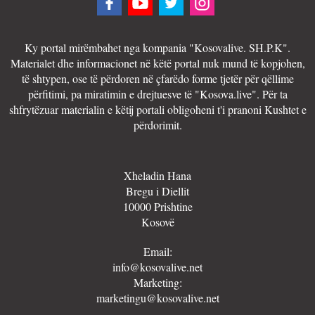
Ky portal mirëmbahet nga kompania "Kosovalive. SH.P.K".
Materialet dhe informacionet në këtë portal nuk mund të kopjohen,
të shtypen, ose të përdoren në çfarëdo forme tjetër për qëllime
përfitimi, pa miratimin e drejtuesve të "Kosova.live". Për ta
shfrytëzuar materialin e këtij portali obligoheni t'i pranoni Kushtet e
përdorimit.
Xheladin Hana
Bregu i Diellit
10000 Prishtine
Kosovë
Email:
info@kosovalive.net
Marketing:
marketingu@kosovalive.net