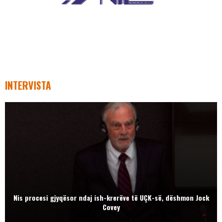
INTERVISTA
Nis procesi gjyqësor ndaj ish-krerëve të UÇK-së, dëshmon Jock
Covey