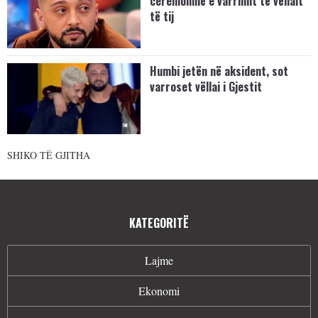
ceremoninë e varrimit të vëllait
të tij
Humbi jetën në aksident, sot
varroset vëllai i Gjestit
SHIKO TË GJITHA
KATEGORITË
Lajme
Ekonomi