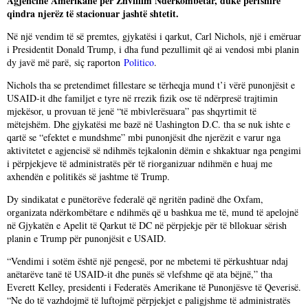
Agjencinë Amerikane për Zhvillim Ndërkombëtar, duke përfshirë
qindra njerëz të stacionuar jashtë shtetit.
Në një vendim të së premtes, gjykatësi i qarkut, Carl Nichols, një i emëruar
i Presidentit Donald Trump, i dha fund pezullimit që ai vendosi mbi planin
dy javë më parë, siç raporton
Politico
.
Nichols tha se pretendimet fillestare se tërheqja mund t’i vërë punonjësit e
USAID-it dhe familjet e tyre në rrezik fizik ose të ndërpresë trajtimin
mjekësor, u provuan të jenë “të mbivlerësuara” pas shqyrtimit të
mëtejshëm. Dhe gjykatësi me bazë në Uashington D.C. tha se nuk ishte e
qartë se “efektet e mundshme” mbi punonjësit dhe njerëzit e varur nga
aktivitetet e agjencisë së ndihmës tejkalonin dëmin e shkaktuar nga pengimi
i përpjekjeve të administratës për të riorganizuar ndihmën e huaj me
axhendën e politikës së jashtme të Trump.
Dy sindikatat e punëtorëve federalë që ngritën padinë dhe Oxfam,
organizata ndërkombëtare e ndihmës që u bashkua me të, mund të apelojnë
në Gjykatën e Apelit të Qarkut të DC në përpjekje për të bllokuar sërish
planin e Trump për punonjësit e USAID.
“Vendimi i sotëm është një pengesë, por ne mbetemi të përkushtuar ndaj
anëtarëve tanë të USAID-it dhe punës së vlefshme që ata bëjnë,” tha
Everett Kelley, presidenti i Federatës Amerikane të Punonjësve të Qeverisë.
“Ne do të vazhdojmë të luftojmë përpjekjet e paligjshme të administratës