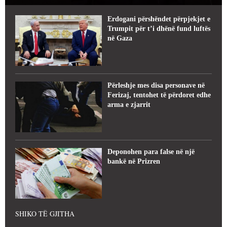
Erdogani përshëndet përpjekjet e
Trumpit për t’i dhënë fund luftës
në Gaza
Përleshje mes disa personave në
Ferizaj, tentohet të përdoret edhe
arma e zjarrit
Deponohen para false në një
bankë në Prizren
SHIKO TË GJITHA