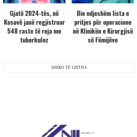
Gjatë 2024-tës, në
Bie ndjeshëm lista e
Kosovë janë regjistruar
pritjes për operacione
548 raste të reja me
në Klinikën e Kirurgjisë
tuberkuloz
së Fëmijëve
SHIKO TË GJITHA