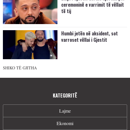
ceremoninë e varrimit të vëllait
të tij
Humbi jetën në aksident, sot
varroset vëllai i Gjestit
SHIKO TË GJITHA
KATEGORITË
Lajme
Ekonomi