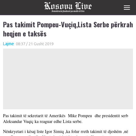
Pas takimit Pompeu-Vuçiq,Lista Serbe përkrah
heqjen e taksës
Lajme
08:37 / 21 Gusht 2019
Pas takimit të sekretarit të Amerikës Mike Pompeu dhe presidentit serb
Aleksandar Vuqiç ka reaguar edhe Lista serbe.
Nënkryetari i kësaj liste Igor Simiq ,ka folur rreth takimit të djeshëm ,në