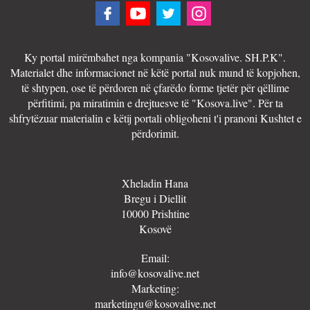
Ky portal mirëmbahet nga kompania "Kosovalive. SH.P.K".
Materialet dhe informacionet në këtë portal nuk mund të kopjohen,
të shtypen, ose të përdoren në çfarëdo forme tjetër për qëllime
përfitimi, pa miratimin e drejtuesve të "Kosova.live". Për ta
shfrytëzuar materialin e këtij portali obligoheni t'i pranoni Kushtet e
përdorimit.
Xheladin Hana
Bregu i Diellit
10000 Prishtine
Kosovë
Email:
info@kosovalive.net
Marketing:
marketingu@kosovalive.net