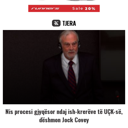
TJERA
Nis procesi gjyqësor ndaj ish-krerëve të UÇK-së,
dëshmon Jock Covey