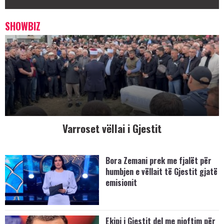
SHOWBIZ
Varroset vëllai i Gjestit
Bora Zemani prek me fjalët për
humbjen e vëllait të Gjestit gjatë
emisionit
Ekipi i Gjestit del me njoftim për