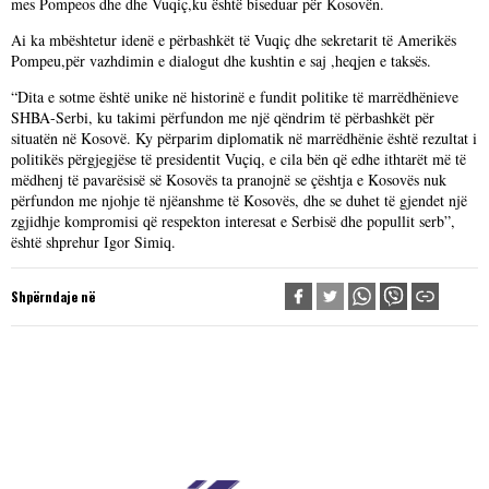
mes Pompeos dhe dhe Vuqiç,ku është biseduar për Kosovën.
Ai ka mbështetur idenë e përbashkët të Vuqiç dhe sekretarit të Amerikës
Pompeu,për vazhdimin e dialogut dhe kushtin e saj ,heqjen e taksës.
“Dita e sotme është unike në historinë e fundit politike të marrëdhënieve
SHBA-Serbi, ku takimi përfundon me një qëndrim të përbashkët për
situatën në Kosovë. Ky përparim diplomatik në marrëdhënie është rezultat i
politikës përgjegjëse të presidentit Vuçiq, e cila bën që edhe ithtarët më të
mëdhenj të pavarësisë së Kosovës ta pranojnë se çështja e Kosovës nuk
përfundon me njohje të njëanshme të Kosovës, dhe se duhet të gjendet një
zgjidhje kompromisi që respekton interesat e Serbisë dhe popullit serb”,
është shprehur Igor Simiq.
Shpërndaje në