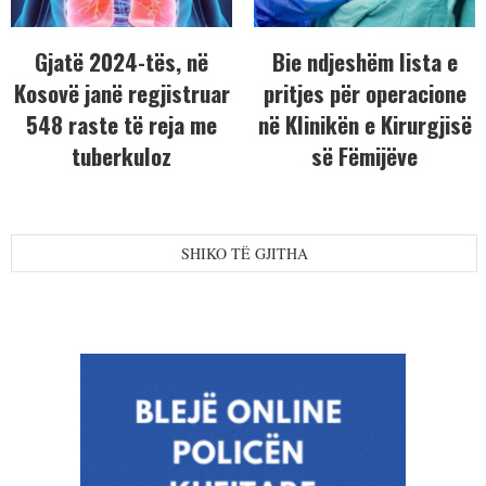
Gjatë 2024-tës, në
Bie ndjeshëm lista e
Kosovë janë regjistruar
pritjes për operacione
548 raste të reja me
në Klinikën e Kirurgjisë
tuberkuloz
së Fëmijëve
SHIKO TË GJITHA