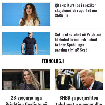
Çitaku: Kurti po i rrezikon
skajshmërish raportet me
ShBA-në
Sot protestohet në Prishtinë,
kërkohet lirimi i ish-policit
Arbnor Spahiu nga
paraburgimi në Serbi
TEKNOLOGJI
23-vjeçarja nga
SHBA-ja përjashton
Prishtina finaliste në
telefonat e mençur dhe