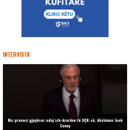
INTERVISTA
Nis procesi gjyqësor ndaj ish-krerëve të UÇK-së, dëshmon Jock
Covey