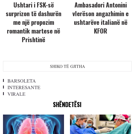
Ushtari i FSK-së
Ambasadori Antonini
surprizon të dashurën
vlerëson angazhimin e
me një propozim
ushtarëve italianë në
romantik martese në
KFOR
Prishtinë
SHIKO TË GJITHA
BARSOLETA
INTERESANTE
VIRALE
SHËNDETËSI