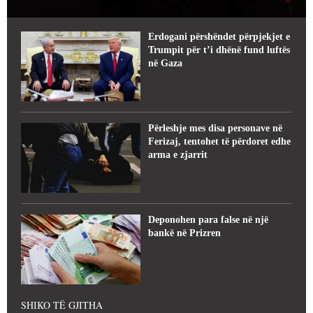
Erdogani përshëndet përpjekjet e
Trumpit për t’i dhënë fund luftës
në Gaza
Përleshje mes disa personave në
Ferizaj, tentohet të përdoret edhe
arma e zjarrit
Deponohen para false në një
bankë në Prizren
SHIKO TË GJITHA