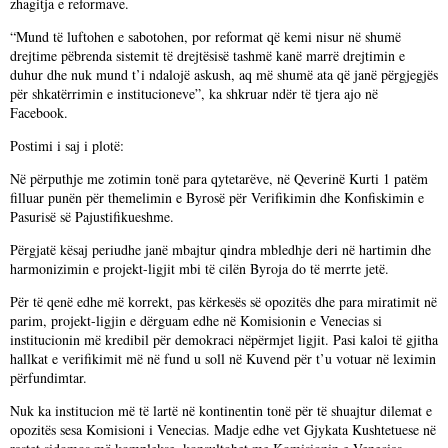
zhagitja e reformave.
“Mund të luftohen e sabotohen, por reformat që kemi nisur në shumë
drejtime pëbrenda sistemit të drejtësisë tashmë kanë marrë drejtimin e
duhur dhe nuk mund t’i ndalojë askush, aq më shumë ata që janë përgjegjës
për shkatërrimin e institucioneve”, ka shkruar ndër të tjera ajo në
Facebook.
Postimi i saj i plotë:
Në përputhje me zotimin tonë para qytetarëve, në Qeverinë Kurti 1 patëm
filluar punën për themelimin e Byrosë për Verifikimin dhe Konfiskimin e
Pasurisë së Pajustifikueshme.
Përgjatë kësaj periudhe janë mbajtur qindra mbledhje deri në hartimin dhe
harmonizimin e projekt-ligjit mbi të cilën Byroja do të merrte jetë.
Për të qenë edhe më korrekt, pas kërkesës së opozitës dhe para miratimit në
parim, projekt-ligjin e dërguam edhe në Komisionin e Venecias si
institucionin më kredibil për demokraci nëpërmjet ligjit. Pasi kaloi të gjitha
hallkat e verifikimit më në fund u soll në Kuvend për t’u votuar në leximin
përfundimtar.
Nuk ka institucion më të lartë në kontinentin tonë për të shuajtur dilemat e
opozitës sesa Komisioni i Venecias. Madje edhe vet Gjykata Kushtetuese në