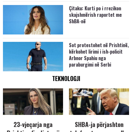
Çitaku: Kurti po i rrezikon
skajshmërish raportet me
ShBA-në
Sot protestohet në Prishtinë,
kërkohet lirimi i ish-policit
Arbnor Spahiu nga
paraburgimi në Serbi
TEKNOLOGJI
23-vjeçarja nga
SHBA-ja përjashton