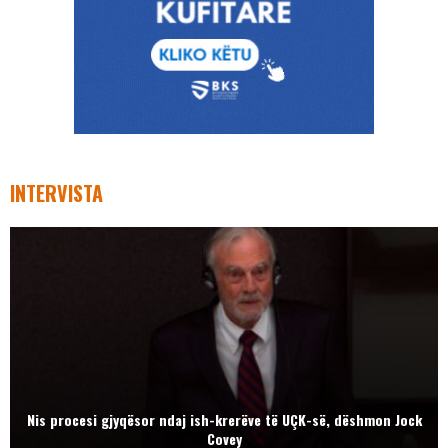
INTERVISTA
Nis procesi gjyqësor ndaj ish-krerëve të UÇK-së, dëshmon Jock
Covey