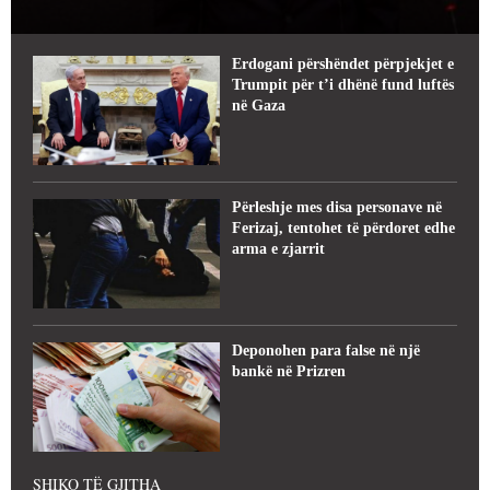
Erdogani përshëndet përpjekjet e
Trumpit për t’i dhënë fund luftës
në Gaza
Përleshje mes disa personave në
Ferizaj, tentohet të përdoret edhe
arma e zjarrit
Deponohen para false në një
bankë në Prizren
SHIKO TË GJITHA