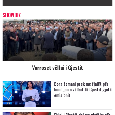
SHOWBIZ
Varroset vëllai i Gjestit
Bora Zemani prek me fjalët për
humbjen e vëllait të Gjestit gjatë
emisionit
Ekipi i Gjestit del me njoftim për