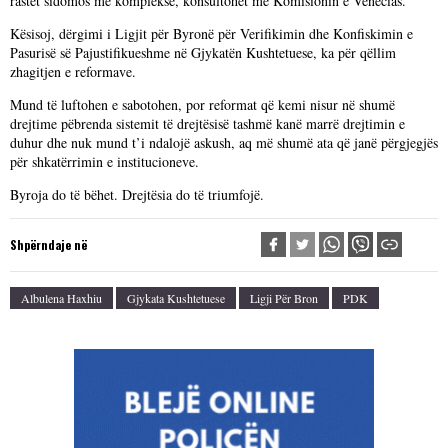
rastet sidomos më komplekse, konsultohet me Komisionin e Venecias.
Kësisoj, dërgimi i Ligjit për Byronë për Verifikimin dhe Konfiskimin e
Pasurisë së Pajustifikueshme në Gjykatën Kushtetuese, ka për qëllim
zhagitjen e reformave.
Mund të luftohen e sabotohen, por reformat që kemi nisur në shumë
drejtime pëbrenda sistemit të drejtësisë tashmë kanë marrë drejtimin e
duhur dhe nuk mund t’i ndalojë askush, aq më shumë ata që janë përgjegjës
për shkatërrimin e institucioneve.
Byroja do të bëhet. Drejtësia do të triumfojë.
Shpërndaje në
Albulena Haxhiu
Gjykata Kushtetuese
Ligji Për Bron
PDK