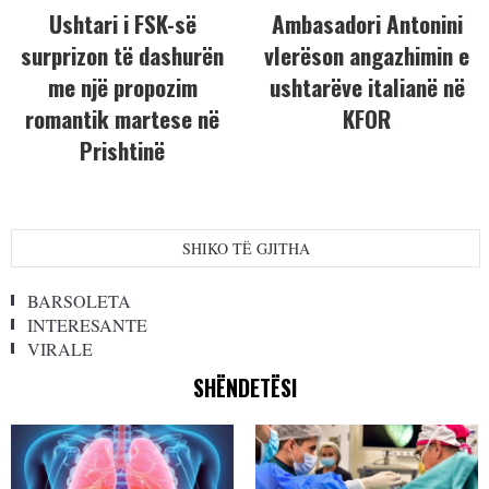
Ushtari i FSK-së
Ambasadori Antonini
surprizon të dashurën
vlerëson angazhimin e
me një propozim
ushtarëve italianë në
romantik martese në
KFOR
Prishtinë
SHIKO TË GJITHA
BARSOLETA
INTERESANTE
VIRALE
SHËNDETËSI