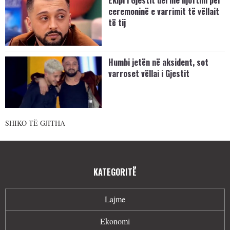
ceremoninë e varrimit të vëllait
të tij
Humbi jetën në aksident, sot
varroset vëllai i Gjestit
SHIKO TË GJITHA
KATEGORITË
Lajme
Ekonomi