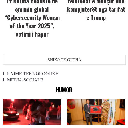
Prishtina finaliste në
telefonat e mençur dhe
çmimin global
kompjuterët nga tarifat
“Cybersecurity Woman
e Trump
of the Year 2025”,
votimi i hapur
SHIKO TË GJITHA
LAJME TEKNOLOGJIKE
MEDIA SOCIALE
HUMOR