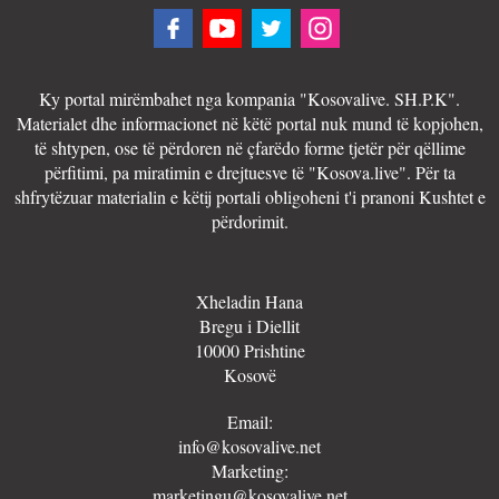
Ky portal mirëmbahet nga kompania "Kosovalive. SH.P.K".
Materialet dhe informacionet në këtë portal nuk mund të kopjohen,
të shtypen, ose të përdoren në çfarëdo forme tjetër për qëllime
përfitimi, pa miratimin e drejtuesve të "Kosova.live". Për ta
shfrytëzuar materialin e këtij portali obligoheni t'i pranoni Kushtet e
përdorimit.
Xheladin Hana
Bregu i Diellit
10000 Prishtine
Kosovë
Email:
info@kosovalive.net
Marketing:
marketingu@kosovalive.net