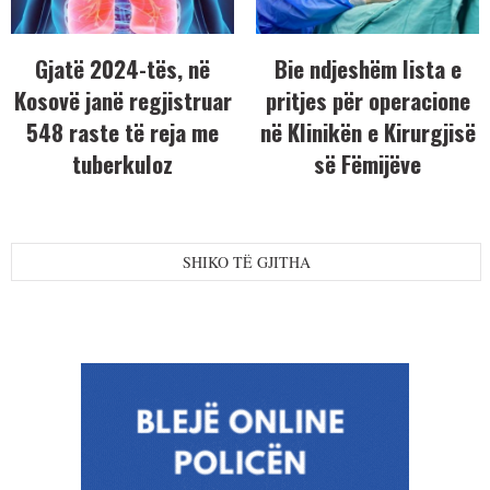
Gjatë 2024-tës, në
Bie ndjeshëm lista e
Kosovë janë regjistruar
pritjes për operacione
548 raste të reja me
në Klinikën e Kirurgjisë
tuberkuloz
së Fëmijëve
SHIKO TË GJITHA