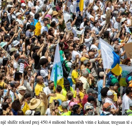
një shifër rekord prej 450.4 milionë banorësh vitin e kaluar, treguan të 