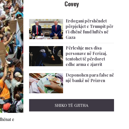
Covey
Erdogani përshëndet
përpjekjet e Trumpit për
t’i dhënë fund luftës në
Gaza
Përleshje mes disa
personave në Ferizaj,
tentohet të përdoret
edhe arma e zjarrit
Deponohen para false në
një bankë në Prizren
SHIKO TË GJITHA
dhënat e