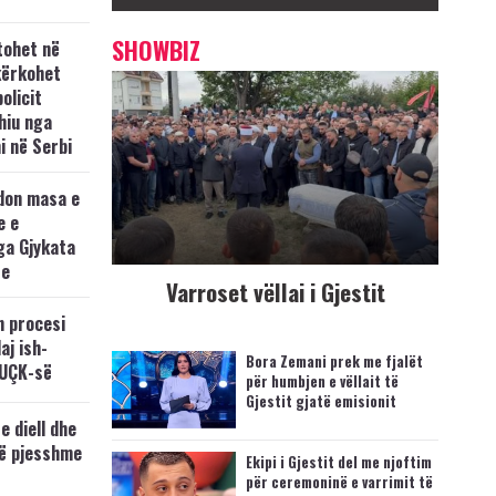
SHOWBIZ
tohet në
kërkohet
policit
hiu nga
i në Serbi
don masa e
e e
ga Gjykata
se
Varroset vëllai i Gjestit
n procesi
aj ish-
Bora Zemani prek me fjalët
 UÇK-së
për humbjen e vëllait të
Gjestit gjatë emisionit
e diell dhe
të pjesshme
Ekipi i Gjestit del me njoftim
për ceremoninë e varrimit të