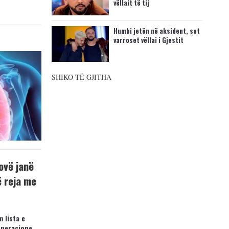
vëllait të tij
Humbi jetën në aksident, sot
varroset vëllai i Gjestit
SHIKO TË GJITHA
ovë janë
ë reja me
 lista e
operacione