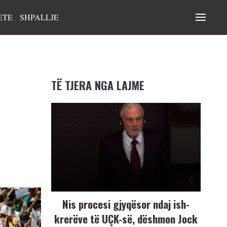
ETE
SHPALLJE
TË TJERA NGA LAJME
Nis procesi gjyqësor ndaj ish-
krerëve të UÇK-së, dëshmon Jock