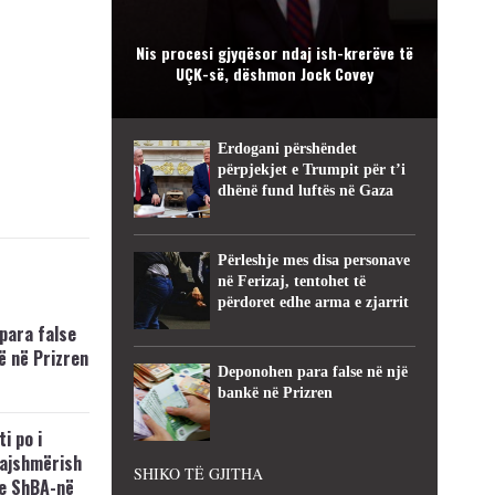
Nis procesi gjyqësor ndaj ish-krerëve të
UÇK-së, dëshmon Jock Covey
Erdogani përshëndet
përpjekjet e Trumpit për t’i
dhënë fund luftës në Gaza
Përleshje mes disa personave
në Ferizaj, tentohet të
përdoret edhe arma e zjarrit
para false
ë në Prizren
Deponohen para false në një
bankë në Prizren
i po i
kajshmërish
SHIKO TË GJITHA
e ShBA-në