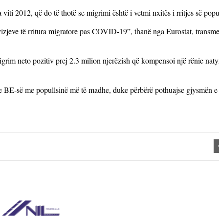
iti 2012, që do të thotë se migrimi është i vetmi nxitës i rritjes së popul
ëvizjeve të rritura migratore pas COVID-19”, thanë nga Eurostat, transm
igrim neto pozitiv prej 2.3 milion njerëzish që kompensoi një rënie naty
t e BE-së me popullsinë më të madhe, duke përbërë pothuajse gjysmën e 