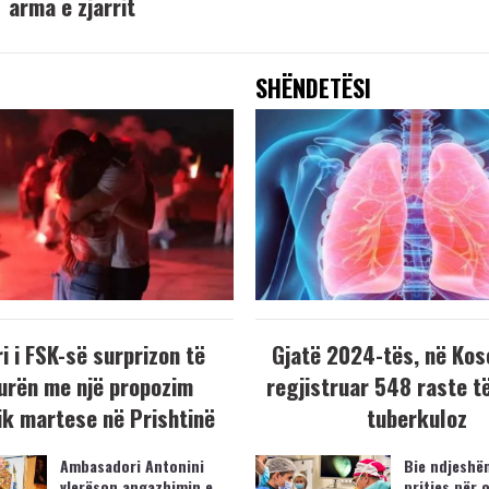
arma e zjarrit
SHËNDETËSI
i i FSK-së surprizon të
Gjatë 2024-tës, në Kos
urën me një propozim
regjistruar 548 raste t
k martese në Prishtinë
tuberkuloz
Ambasadori Antonini
Bie ndjeshëm
vlerëson angazhimin e
pritjes për 