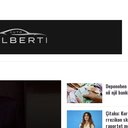
Deponohen 
në një bank
Çitaku: Kurt
rrezikon s
raportet m