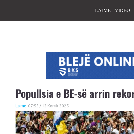
LAJME
VIDEO
Popullsia e BE-së arrin reko
Lajme
07:55 / 12 Korrik 2025