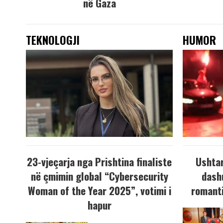
në Gaza
TEKNOLOGJI
HUMOR
23-vjeçarja nga Prishtina finaliste
Ushtar
në çmimin global “Cybersecurity
dash
Woman of the Year 2025”, votimi i
romanti
hapur