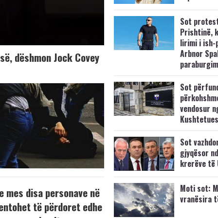
Sot protes
Prishtinë, 
lirimi i ish-
Arbnor Spa
K-së, dëshmon Jock Covey
paraburgim
Sot përfun
përkohshm
vendosur n
Kushtetue
Sot vazhdo
gjyqësor nd
krerëve të
Moti sot: M
e mes disa personave në
vranësira 
tentohet të përdoret edhe