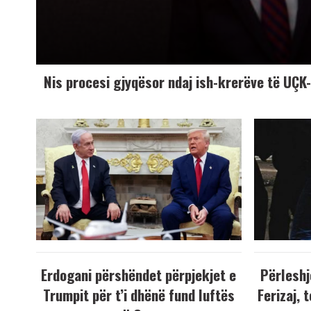
Nis procesi gjyqësor ndaj ish-krerëve të UÇ
Erdogani përshëndet përpjekjet e
Përleshj
Trumpit për t’i dhënë fund luftës
Ferizaj, 