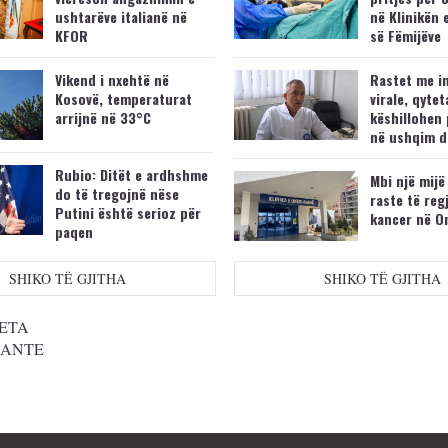
ushtarëve italianë në
në Klinikën 
KFOR
së Fëmijëve
Vikend i nxehtë në
Rastet me i
Kosovë, temperaturat
virale, qytet
arrijnë në 33°C
këshillohen 
në ushqim d
Rubio: Ditët e ardhshme
Mbi një mijë
do të tregojnë nëse
raste të reg
Putini është serioz për
kancer në O
paqen
SHIKO TË GJITHA
SHIKO TË GJITHA
ETA
SANTE