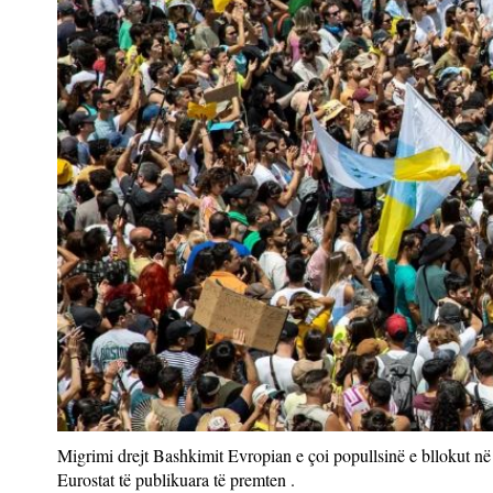
Migrimi drejt Bashkimit Evropian e çoi popullsinë e bllokut në 
Eurostat të publikuara të premten .