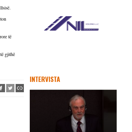
lsisë.
eton
rore të
të gjithë
INTERVISTA