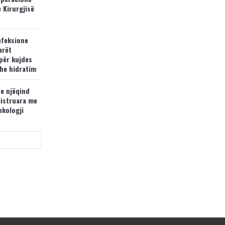
e Kirurgjisë
nfeksione
arët
për kujdes
he hidratim
 e njëqind
jistruara me
nkologji