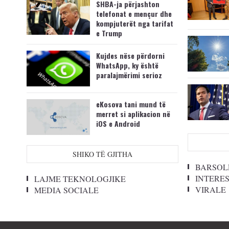
SHBA-ja përjashton
telefonat e mençur dhe
kompjuterët nga tarifat
e Trump
Kujdes nëse përdorni
WhatsApp, ky është
paralajmërimi serioz
eKosova tani mund të
merret si aplikacion në
iOS e Android
SHIKO TË GJITHA
BARSOL
INTERE
LAJME TEKNOLOGJIKE
VIRALE
MEDIA SOCIALE