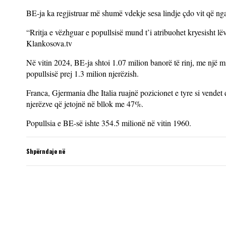
BE-ja ka regjistruar më shumë vdekje sesa lindje çdo vit që nga v
“Rritja e vëzhguar e popullsisë mund t’i atribuohet kryesisht l
Klankosova.tv
Në vitin 2024, BE-ja shtoi 1.07 milion banorë të rinj, me një m
popullsisë prej 1.3 milion njerëzish.
Franca, Gjermania dhe Italia ruajnë pozicionet e tyre si vende
njerëzve që jetojnë në bllok me 47%.
Popullsia e BE-së ishte 354.5 milionë në vitin 1960.
Shpërndaje në