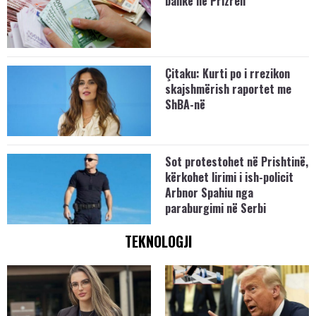
bankë në Prizren
Çitaku: Kurti po i rrezikon
skajshmërish raportet me
ShBA-në
Sot protestohet në Prishtinë,
kërkohet lirimi i ish-policit
Arbnor Spahiu nga
paraburgimi në Serbi
TEKNOLOGJI