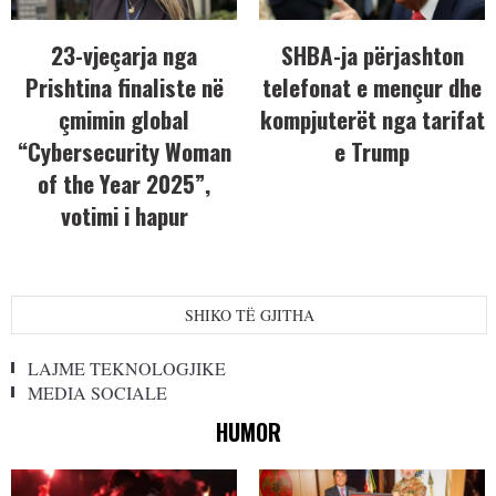
23-vjeçarja nga
SHBA-ja përjashton
Prishtina finaliste në
telefonat e mençur dhe
çmimin global
kompjuterët nga tarifat
“Cybersecurity Woman
e Trump
of the Year 2025”,
votimi i hapur
SHIKO TË GJITHA
LAJME TEKNOLOGJIKE
MEDIA SOCIALE
HUMOR