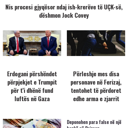
Nis procesi gjyqësor ndaj ish-krerëve të UÇK-së,
dëshmon Jock Covey
Erdogani përshëndet
Përleshje mes disa
përpjekjet e Trumpit
personave në Ferizaj,
për t’i dhënë fund
tentohet të përdoret
luftës në Gaza
edhe arma e zjarrit
Deponohen para false në një