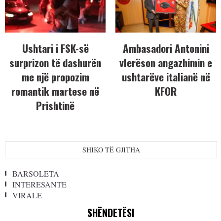
Ushtari i FSK-së
Ambasadori Antonini
surprizon të dashurën
vlerëson angazhimin e
me një propozim
ushtarëve italianë në
romantik martese në
KFOR
Prishtinë
SHIKO TË GJITHA
BARSOLETA
INTERESANTE
VIRALE
SHËNDETËSI