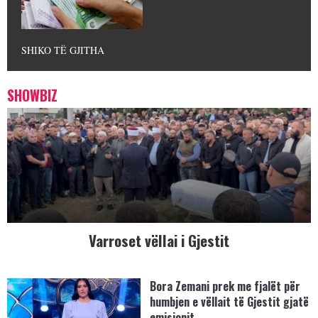
SHIKO TË GJITHA
SHOWBIZ
Varroset vëllai i Gjestit
Bora Zemani prek me fjalët për
humbjen e vëllait të Gjestit gjatë
emisionit