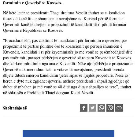
formimin e Qeverisë së Kosovës.
Në këtë letër të presidentit Thaçi drejtuar Veselit thuhet se si koalicion
fitues që kanë fituar shumicën e nevojshme në Kuvend për të formuar
Qeverinë, kanë të drejtën e propozimit të kandidatit të ri për të formuar
Qeverinë e Republikës së Kosovës.
“Proceduralisht, pas caktimit të mandatarit për formimin e qeverisë, pas
propozimit të partisë politike ose të koalicionit që përbën shumicën e
Kuvendit, kandidati i ri për kryeministër jo më vonë se pesëmbëdhjetë ditë
pas emërimit, paraqet përbërjen e qeverisë së re para Kuvendit të Kosovës
dhe kërkon miratimin nga ana e Kuvendit. Nëse ajo përbërje e propozuar e
Qeverisë nuk merr shumicën e votave të nevojshme, presidenti brenda
dhjetë ditësh emëron kandidatin tjetër sipas së njëjtës procedurë. Nëse as
herën e dytë nuk zgjidhet qeveria, atëherë presidenti i shpall zgjedhjet që
duhet të mbahen jo më vonë se 40 ditë nga dita e shpalljes së tyre”, thuhet
në shkresën e Preidnetit Thaçi dërguar Kadri Veselit.
Shpërndaje në