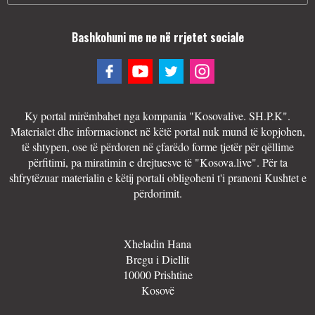
Bashkohuni me ne në rrjetet sociale
Ky portal mirëmbahet nga kompania "Kosovalive. SH.P.K".
Materialet dhe informacionet në këtë portal nuk mund të kopjohen,
të shtypen, ose të përdoren në çfarëdo forme tjetër për qëllime
përfitimi, pa miratimin e drejtuesve të "Kosova.live". Për ta
shfrytëzuar materialin e këtij portali obligoheni t'i pranoni Kushtet e
përdorimit.
Xheladin Hana
Bregu i Diellit
10000 Prishtine
Kosovë