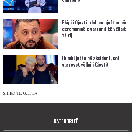
Ekipi i Gjestit del me njoftim për
ceremoninë e varrimit të vëllait
të tij
Humbi jetën në aksident, sot
varroset vëllai i Gjestit
SHIKO TË GJITHA
KATEGORITË