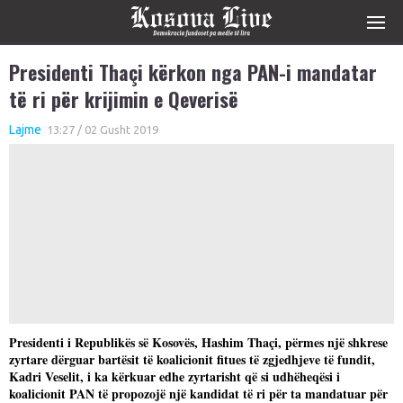
Presidenti Thaçi kërkon nga PAN-i mandatar
të ri për krijimin e Qeverisë
Lajme
13:27 / 02 Gusht 2019
Presidenti i Republikës së Kosovës, Hashim Thaçi, përmes një shkrese
zyrtare dërguar bartësit të koalicionit fitues të zgjedhjeve të fundit,
Kadri Veselit, i ka kërkuar edhe zyrtarisht që si udhëheqësi i
koalicionit PAN të propozojë një kandidat të ri për ta mandatuar për