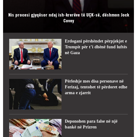
Nis procesi gjyqësor ndaj ish-krerëve të UÇK-së, dëshmon Jock
Covey
Erdogani përshëndet përpjekjet e
Trumpit për t’i dhënë fund luftës
në Gaza
Përleshje mes disa personave në
Ferizaj, tentohet të përdoret edhe
arma e zjarrit
Deponohen para false në një
bankë në Prizren