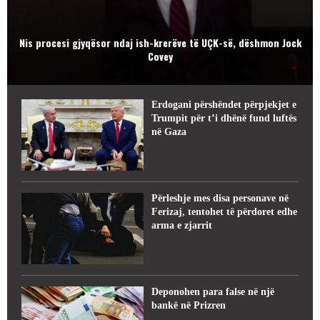
Nis procesi gjyqësor ndaj ish-krerëve të UÇK-së, dëshmon Jock
Covey
Erdogani përshëndet përpjekjet e
Trumpit për t’i dhënë fund luftës
në Gaza
Përleshje mes disa personave në
Ferizaj, tentohet të përdoret edhe
arma e zjarrit
Deponohen para false në një
bankë në Prizren