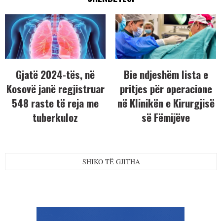
Gjatë 2024-tës, në
Bie ndjeshëm lista e
Kosovë janë regjistruar
pritjes për operacione
548 raste të reja me
në Klinikën e Kirurgjisë
tuberkuloz
së Fëmijëve
SHIKO TË GJITHA