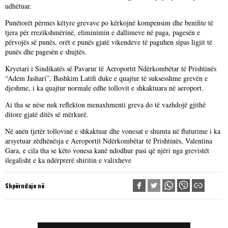
udhëtuar.
Punëtorët përmes këtyre grevave po kërkojnë kompensim dhe benifite të
tjera për rrezikshmërinë, eliminimin e dallimeve në paga, pagesën e
përvojës së punës, orët e punës gjatë vikendeve të paguhen sipas ligjit të
punës dhe pagesën e shujtës.
Kryetari i Sindikatës së Pavarur të Aeroportit Ndërkombëtar të Prishtinës
“Adem Jashari”, Bashkim Latifi duke e quajtur të suksesshme grevën e
djeshme, i ka quajtur normale edhe tollovit e shkaktuara në aeroport.
Ai tha se nëse nuk reflekton menaxhmenti greva do të vazhdojë gjithë
ditore gjatë ditës së mërkurë.
Në anën tjetër tollovinë e shkaktuar dhe vonesat e shumta në fluturime i ka
arsyetuar zëdhënësja e Aeroportit Ndërkombëtar të Prishtinës, Valentina
Gara, e cila tha se këto vonesa kanë ndodhur pasi që njëri nga grevistët
ilegalisht e ka ndërprerë shiritin e valixheve
Shpërndaje në