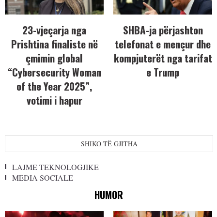
23-vjeçarja nga
SHBA-ja përjashton
Prishtina finaliste në
telefonat e mençur dhe
çmimin global
kompjuterët nga tarifat
“Cybersecurity Woman
e Trump
of the Year 2025”,
votimi i hapur
SHIKO TË GJITHA
LAJME TEKNOLOGJIKE
MEDIA SOCIALE
HUMOR