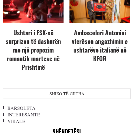
Ushtari i FSK-së
Ambasadori Antonini
surprizon të dashurën
vlerëson angazhimin e
me një propozim
ushtarëve italianë në
romantik martese në
KFOR
Prishtinë
SHIKO TË GJITHA
BARSOLETA
INTERESANTE
VIRALE
SHËNDETËSI