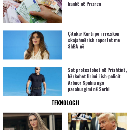
bankë në Prizren
Çitaku: Kurti po i rrezikon
skajshmërish raportet me
ShBA-në
Sot protestohet në Prishtinë,
kërkohet lirimi i ish-policit
Arbnor Spahiu nga
paraburgimi në Serbi
TEKNOLOGJI