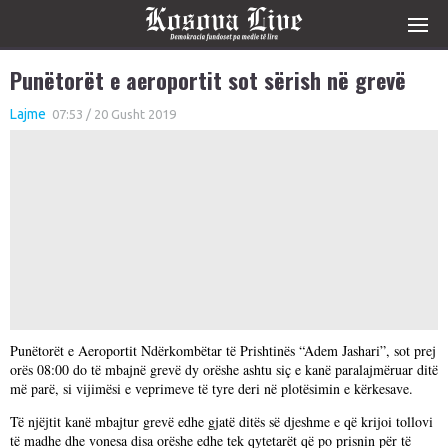
Punëtorët e aeroportit sot sërish në grevë
Lajme
07:53 / 20 Gusht 2019
Punëtorët e Aeroportit Ndërkombëtar të Prishtinës “Adem Jashari”, sot prej
orës 08:00 do të mbajnë grevë dy orëshe ashtu siç e kanë paralajmëruar ditë
më parë, si vijimësi e veprimeve të tyre deri në plotësimin e kërkesave.
Të njëjtit kanë mbajtur grevë edhe gjatë ditës së djeshme e që krijoi tollovi
të madhe dhe vonesa disa orëshe edhe tek qytetarët që po prisnin për të