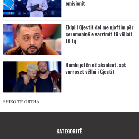
emisionit
Ekipi i Gjestit del me njoftim për
ceremoninë e varrimit të vëllait
të tij
Humbi jetën në aksident, sot
varroset vëllai i Gjestit
SHIKO TË GJITHA
KATEGORITË