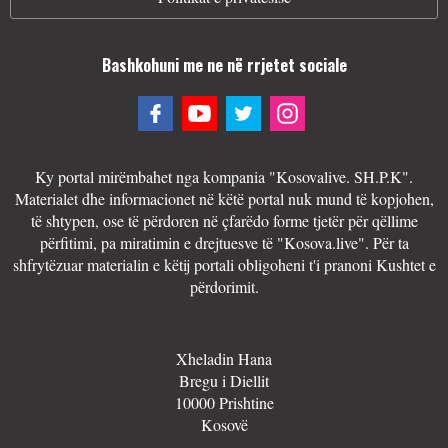
Bashkohuni me ne në rrjetet sociale
Ky portal mirëmbahet nga kompania "Kosovalive. SH.P.K".
Materialet dhe informacionet në këtë portal nuk mund të kopjohen,
të shtypen, ose të përdoren në çfarëdo forme tjetër për qëllime
përfitimi, pa miratimin e drejtuesve të "Kosova.live". Për ta
shfrytëzuar materialin e këtij portali obligoheni t'i pranoni Kushtet e
përdorimit.
Xheladin Hana
Bregu i Diellit
10000 Prishtine
Kosovë