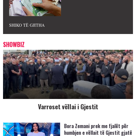
SHIKO TË GJITHA
SHOWBIZ
Varroset vëllai i Gjestit
Bora Zemani prek me fjalët për
humbjen e vëllait të Gjestit gjatë