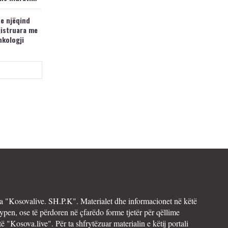
 e njëqind
jistruara me
nkologji
 "Kosovalive. SH.P.K". Materialet dhe informacionet në këtë
ypen, ose të përdoren në çfarëdo forme tjetër për qëllime
të "Kosova.live". Për ta shfrytëzuar materialin e këtij portali