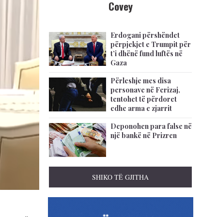
Covey
Erdogani përshëndet
përpjekjet e Trumpit për
t’i dhënë fund luftës në
Gaza
Përleshje mes disa
personave në Ferizaj,
tentohet të përdoret
edhe arma e zjarrit
Deponohen para false në
një bankë në Prizren
SHIKO TË GJITHA