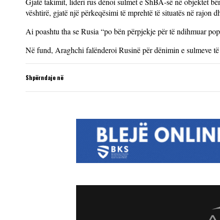
Gjatë takimit, lideri rus dënoi sulmet e ShBA-së në objektet bë
vështirë, gjatë një përkeqësimi të mprehtë të situatës në rajon dh
Ai poashtu tha se Rusia “po bën përpjekje për të ndihmuar pop
Në fund, Araghchi falënderoi Rusinë për dënimin e sulmeve të 
Shpërndaje në