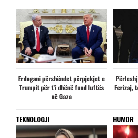
Erdogani përshëndet përpjekjet e
Përleshj
Trumpit për t’i dhënë fund luftës
Ferizaj, 
në Gaza
TEKNOLOGJI
HUMOR