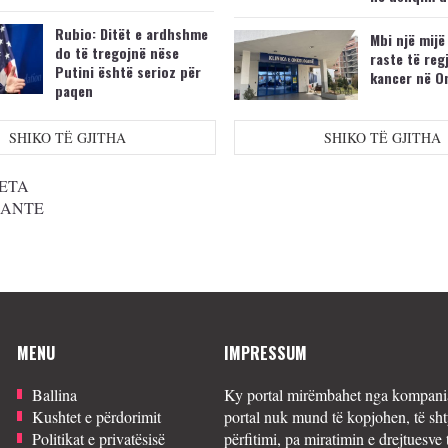
Rubio: Ditët e ardhshme
Mbi një mijë
do të tregojnë nëse
raste të reg
Putini është serioz për
kancer në O
paqen
SHIKO TË GJITHA
SHIKO TË GJITHA
ETA
SANTE
MENU
IMPRESSUM
Ballina
Ky portal mirëmbahet nga kompania
Kushtet e përdorimit
portal nuk mund të kopjohen, të sht
Politikat e privatësisë
përfitimi, pa miratimin e drejtuesve 