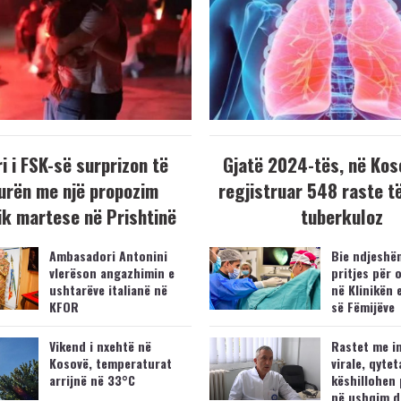
i i FSK-së surprizon të
Gjatë 2024-tës, në Kos
urën me një propozim
regjistruar 548 raste t
k martese në Prishtinë
tuberkuloz
Ambasadori Antonini
Bie ndjeshëm
vlerëson angazhimin e
pritjes për 
ushtarëve italianë në
në Klinikën 
KFOR
së Fëmijëve
Vikend i nxehtë në
Rastet me i
Kosovë, temperaturat
virale, qytet
arrijnë në 33°C
këshillohen 
në ushqim d