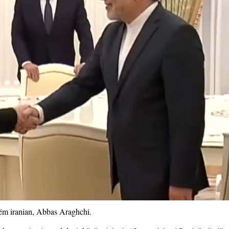
htëm iranian, Abbas Araghchi.