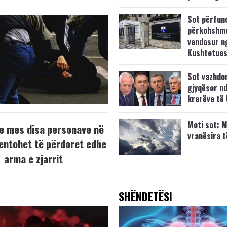
Sot përfun
përkohshm
vendosur n
Kushtetue
Sot vazhdo
gjyqësor nd
krerëve të
Moti sot: M
e mes disa personave në
vranësira 
tentohet të përdoret edhe
arma e zjarrit
SHËNDETËSI