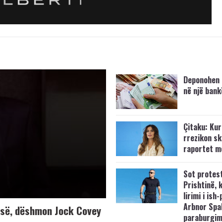
Deponohen 
në një bank
Çitaku: Kurt
rrezikon s
raportet m
Sot protes
Prishtinë, 
lirimi i ish-
Arbnor Spa
K-së, dëshmon Jock Covey
paraburgim