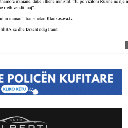
rthamore iraniane, duke i thënë ministrit: “Ju po vizitoni Rusinë në një
e rreth vendit tuaj”.
ullin iranian”, transmeton Klankosova.tv.
ShBA-së dhe Izraelit ndaj Iranit.