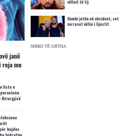
vëllait të tij
Humbi jetën në aksident, sot
varroset vëllai i Gjestit
SHIKO TË GJITHA
ovë janë
ë reja me
 lista e
operacione
e Kirurgjisë
nfeksione
arët
për kujdes
he hidratim