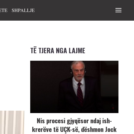
ETE
SHPALLJE
TË TJERA NGA LAJME
Nis procesi gjyqësor ndaj ish-
krerëve të UÇK-së, dëshmon Jock