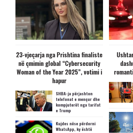
23-vjeçarja nga Prishtina finaliste
Ushtar
në çmimin global “Cybersecurity
dash
Woman of the Year 2025”, votimi i
romanti
hapur
SHBA-ja përjashton
telefonat e mençur dhe
kompjuterët nga tarifat
e Trump
Kujdes nëse përdorni
WhatsApp, ky është