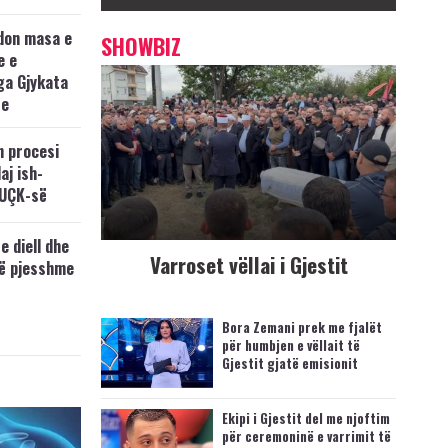
don masa e
SHOWBIZ
e e
ga Gjykata
se
n procesi
aj ish-
 UÇK-së
e diell dhe
Varroset vëllai i Gjestit
të pjesshme
Bora Zemani prek me fjalët
për humbjen e vëllait të
Gjestit gjatë emisionit
Ekipi i Gjestit del me njoftim
për ceremoninë e varrimit të