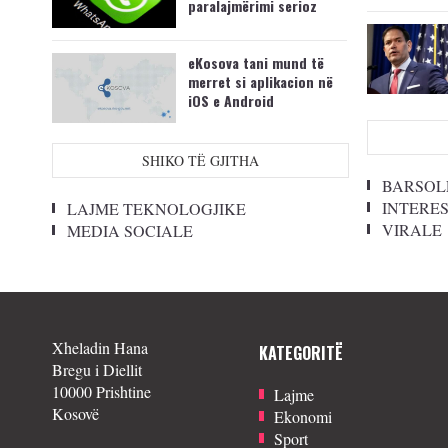
paralajmërimi serioz
eKosova tani mund të
merret si aplikacion në
iOS e Android
SHIKO TË GJITHA
BARSOL
INTERE
LAJME TEKNOLOGJIKE
VIRALE
MEDIA SOCIALE
Xheladin Hana
KATEGORITË
Bregu i Diellit
10000 Prishtine
Lajme
Kosovë
Ekonomi
Sport