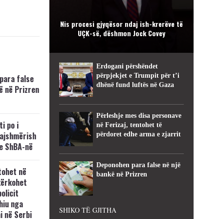
Nis procesi gjyqësor ndaj ish-krerëve të
UÇK-së, dëshmon Jock Covey
Erdogani përshëndet
përpjekjet e Trumpit për t’i
para false
dhënë fund luftës në Gaza
ë në Prizren
Përleshje mes disa personave
i po i
në Ferizaj, tentohet të
kajshmërish
përdoret edhe arma e zjarrit
e ShBA-në
Deponohen para false në një
tohet në
bankë në Prizren
kërkohet
policit
hiu nga
SHIKO TË GJITHA
i në Serbi