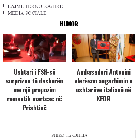
LAJME TEKNOLOGJIKE
MEDIA SOCIALE
HUMOR
Ushtari i FSK-së
Ambasadori Antonini
surprizon të dashurën
vlerëson angazhimin e
me një propozim
ushtarëve italianë në
romantik martese në
KFOR
Prishtinë
SHIKO TË GJITHA