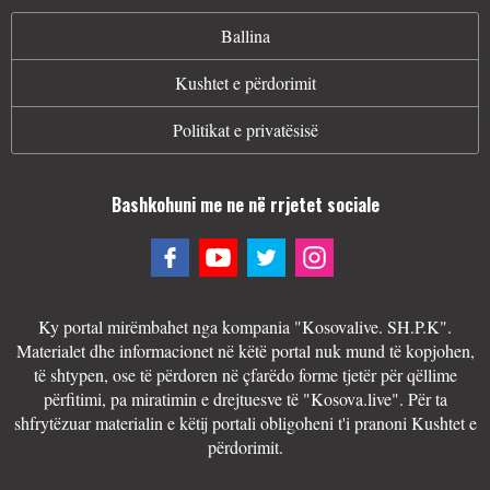
Ballina
Kushtet e përdorimit
Politikat e privatësisë
Bashkohuni me ne në rrjetet sociale
Ky portal mirëmbahet nga kompania "Kosovalive. SH.P.K".
Materialet dhe informacionet në këtë portal nuk mund të kopjohen,
të shtypen, ose të përdoren në çfarëdo forme tjetër për qëllime
përfitimi, pa miratimin e drejtuesve të "Kosova.live". Për ta
shfrytëzuar materialin e këtij portali obligoheni t'i pranoni Kushtet e
përdorimit.