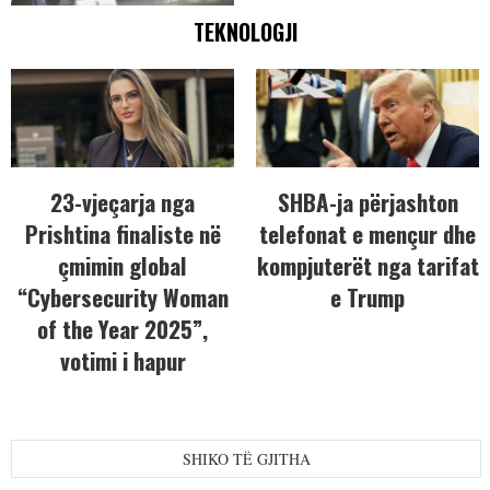
TEKNOLOGJI
23-vjeçarja nga
SHBA-ja përjashton
Prishtina finaliste në
telefonat e mençur dhe
çmimin global
kompjuterët nga tarifat
“Cybersecurity Woman
e Trump
of the Year 2025”,
votimi i hapur
SHIKO TË GJITHA