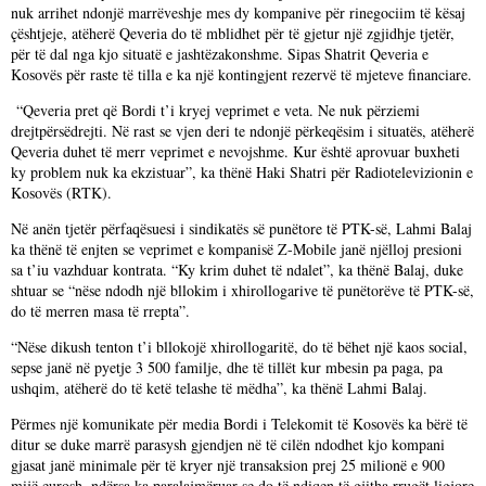
nuk arrihet ndonjë marrëveshje mes dy kompanive për rinegociim të kësaj
çështjeje, atëherë Qeveria do të mblidhet për të gjetur një zgjidhje tjetër,
për të dal nga kjo situatë e jashtëzakonshme. Sipas Shatrit Qeveria e
Kosovës për raste të tilla e ka një kontingjent rezervë të mjeteve financiare.
“Qeveria pret që Bordi t’i kryej veprimet e veta. Ne nuk përziemi
drejtpërsëdrejti. Në rast se vjen deri te ndonjë përkeqësim i situatës, atëherë
Qeveria duhet të merr veprimet e nevojshme. Kur është aprovuar buxheti
ky problem nuk ka ekzistuar”, ka thënë Haki Shatri për Radiotelevizionin e
Kosovës (RTK).
Në anën tjetër përfaqësuesi i sindikatës së punëtore të PTK-së, Lahmi Balaj
ka thënë të enjten se veprimet e kompanisë Z-Mobile janë njëlloj presioni
sa t’iu vazhduar kontrata. “Ky krim duhet të ndalet”, ka thënë Balaj, duke
shtuar se “nëse ndodh një bllokim i xhirollogarive të punëtorëve të PTK-së,
do të merren masa të rrepta”.
“Nëse dikush tenton t’i bllokojë xhirollogaritë, do të bëhet një kaos social,
sepse janë në pyetje 3 500 familje, dhe të tillët kur mbesin pa paga, pa
ushqim, atëherë do të ketë telashe të mëdha”, ka thënë Lahmi Balaj.
Përmes një komunikate për media Bordi i Telekomit të Kosovës ka bërë të
ditur se duke marrë parasysh gjendjen në të cilën ndodhet kjo kompani
gjasat janë minimale për të kryer një transaksion prej 25 milionë e 900
mijë eurosh, ndërsa ka paralajmëruar se do të ndiqen të gjitha rrugët ligjore