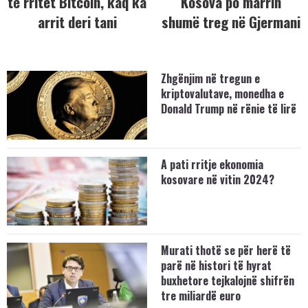
të rritet Bitcoin, kaq ka
Kosova po marrin
arrit deri tani
shumë treg në Gjermani
Zhgënjim në tregun e
kriptovalutave, monedha e
Donald Trump në rënie të lirë
A pati rritje ekonomia
kosovare në vitin 2024?
Murati thotë se për herë të
parë në histori të hyrat
buxhetore tejkalojnë shifrën
tre miliardë euro