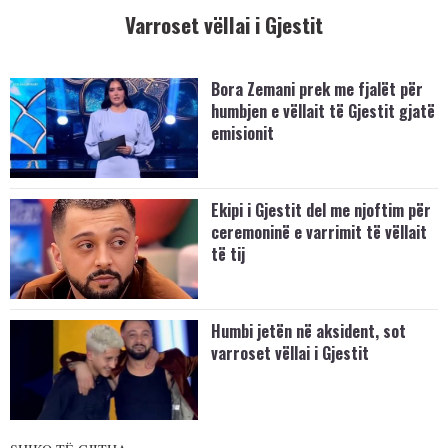
Varroset vëllai i Gjestit
Bora Zemani prek me fjalët për
humbjen e vëllait të Gjestit gjatë
emisionit
Ekipi i Gjestit del me njoftim për
ceremoninë e varrimit të vëllait
të tij
Humbi jetën në aksident, sot
varroset vëllai i Gjestit