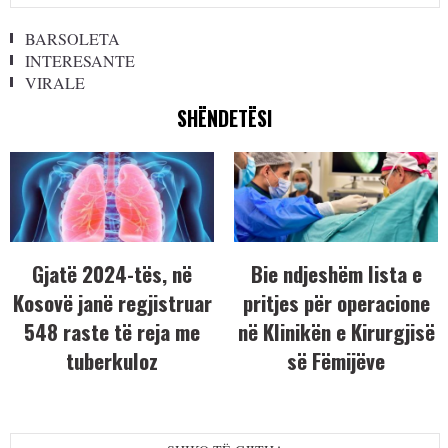
BARSOLETA
INTERESANTE
VIRALE
SHËNDETËSI
Gjatë 2024-tës, në
Bie ndjeshëm lista e
Kosovë janë regjistruar
pritjes për operacione
548 raste të reja me
në Klinikën e Kirurgjisë
tuberkuloz
së Fëmijëve