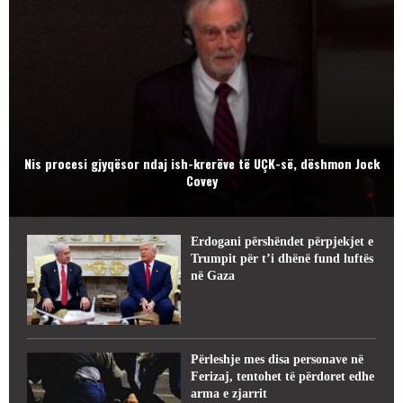
Nis procesi gjyqësor ndaj ish-krerëve të UÇK-së, dëshmon Jock
Covey
Erdogani përshëndet përpjekjet e
Trumpit për t’i dhënë fund luftës
në Gaza
Përleshje mes disa personave në
Ferizaj, tentohet të përdoret edhe
arma e zjarrit