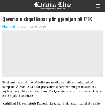
Qeveria e shqetësuar për gjendjen në PTK
Ekonomi
17:30 / 18 Korrik 2019
Telekomi i Kosovës po përballet me rrezikun e falimentimit, pasi që
kompania Z-Mobile ka nisur procedurat e përmbarimit për inkasimin e
mjeteve prej mbi 25 milionë euro. Për Qeverinë e Kosovës situata e krijuar
është mjaft shqetësuese.
Këshilltari i kryeministrit Ramush Haradinaj, Haki Shatri ka thënë se nëse