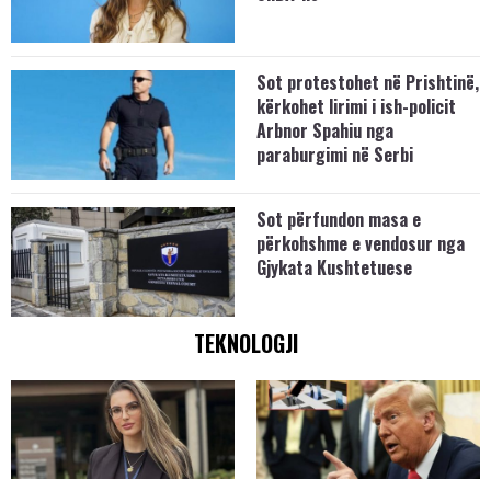
Sot protestohet në Prishtinë,
kërkohet lirimi i ish-policit
Arbnor Spahiu nga
paraburgimi në Serbi
Sot përfundon masa e
përkohshme e vendosur nga
Gjykata Kushtetuese
TEKNOLOGJI