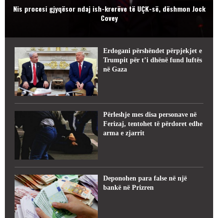
Nis procesi gjyqësor ndaj ish-krerëve të UÇK-së, dëshmon Jock
Covey
Erdogani përshëndet përpjekjet e
Trumpit për t’i dhënë fund luftës
në Gaza
Përleshje mes disa personave në
Ferizaj, tentohet të përdoret edhe
arma e zjarrit
Deponohen para false në një
bankë në Prizren