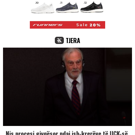
TJERA
Nis procesi gjyqësor ndaj ish-krerëve të UÇK-së,