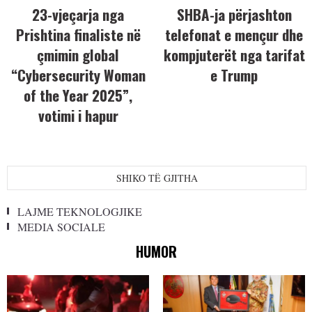
23-vjeçarja nga
SHBA-ja përjashton
Prishtina finaliste në
telefonat e mençur dhe
çmimin global
kompjuterët nga tarifat
“Cybersecurity Woman
e Trump
of the Year 2025”,
votimi i hapur
SHIKO TË GJITHA
LAJME TEKNOLOGJIKE
MEDIA SOCIALE
HUMOR