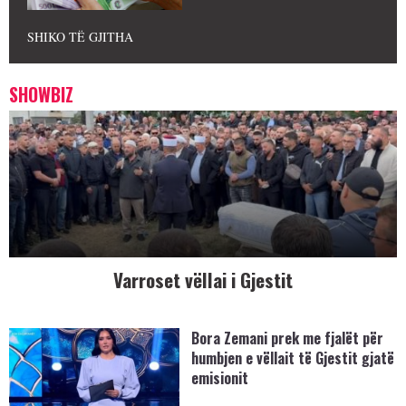
SHIKO TË GJITHA
SHOWBIZ
Varroset vëllai i Gjestit
Bora Zemani prek me fjalët për
humbjen e vëllait të Gjestit gjatë
emisionit