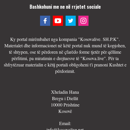
Bashkohuni me ne në rrjetet sociale
Ky portal mirëmbahet nga kompania "Kosovalive. SH.P.K".
Materialet dhe informacionet në këtë portal nuk mund të kopjohen,
të shtypen, ose të përdoren në çfarëdo forme tjetër për qëllime
përfitimi, pa miratimin e drejtuesve të "Kosova.live". Për ta
shfrytëzuar materialin e këtij portali obligoheni t'i pranoni Kushtet e
përdorimit.
Xheladin Hana
Bregu i Diellit
10000 Prishtine
Kosovë
Email:
info@kosovalive.net