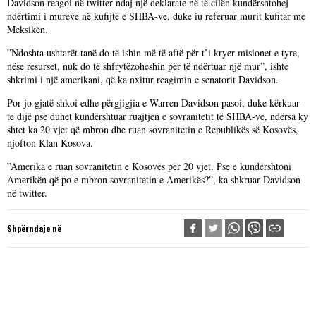
Davidson reagoi në twitter ndaj një deklarate në të cilën kundërshtohej
ndërtimi i mureve në kufijtë e SHBA-ve, duke iu referuar murit kufitar me
Meksikën.
”Ndoshta ushtarët tanë do të ishin më të aftë për t’i kryer misionet e tyre,
nëse resurset, nuk do të shfrytëzoheshin për të ndërtuar një mur”, ishte
shkrimi i një amerikani, që ka nxitur reagimin e senatorit Davidson.
Por jo gjatë shkoi edhe përgjigjia e Warren Davidson pasoi, duke kërkuar
të dijë pse duhet kundërshtuar ruajtjen e sovranitetit të SHBA-ve, ndërsa ky
shtet ka 20 vjet që mbron dhe ruan sovranitetin e Republikës së Kosovës,
njofton Klan Kosova.
”Amerika e ruan sovranitetin e Kosovës për 20 vjet. Pse e kundërshtoni
Amerikën që po e mbron sovranitetin e Amerikës?”, ka shkruar Davidson
në twitter.
Shpërndaje në