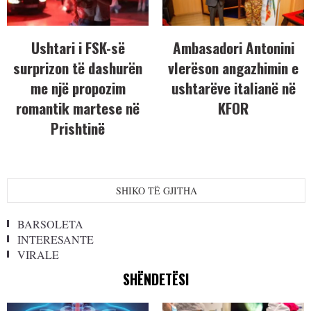
Ushtari i FSK-së
Ambasadori Antonini
surprizon të dashurën
vlerëson angazhimin e
me një propozim
ushtarëve italianë në
romantik martese në
KFOR
Prishtinë
SHIKO TË GJITHA
BARSOLETA
INTERESANTE
VIRALE
SHËNDETËSI