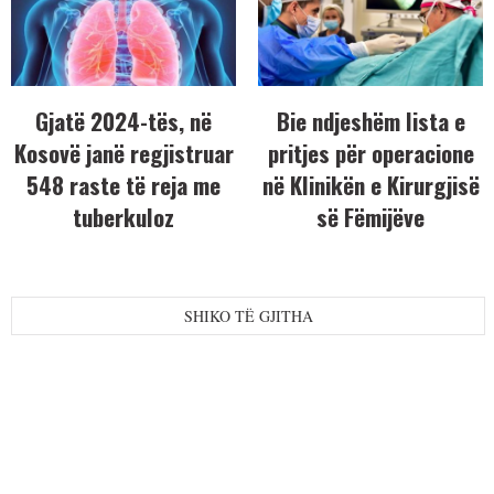
Gjatë 2024-tës, në
Bie ndjeshëm lista e
Kosovë janë regjistruar
pritjes për operacione
548 raste të reja me
në Klinikën e Kirurgjisë
tuberkuloz
së Fëmijëve
SHIKO TË GJITHA