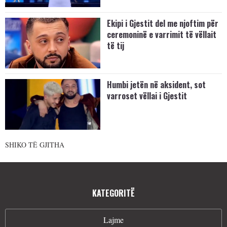
Ekipi i Gjestit del me njoftim për
ceremoninë e varrimit të vëllait
të tij
Humbi jetën në aksident, sot
varroset vëllai i Gjestit
SHIKO TË GJITHA
KATEGORITË
Lajme