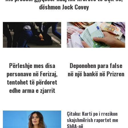
dëshmon Jock Covey
Përleshje mes disa
Deponohen para false
personave në Ferizaj,
në një bankë në Prizren
tentohet të përdoret
edhe arma e zjarrit
Çitaku: Kurti po i rrezikon
skajshmërish raportet me
ShBA-në