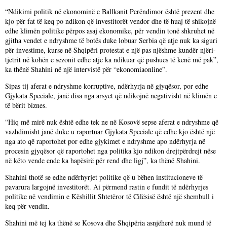
“Ndikimi politik në ekonominë e Ballkanit Perëndimor është prezent dhe
kjo për fat të keq po ndikon që investitorët vendor dhe të huaj të shikojnë
edhe klimën politike përpos asaj ekonomike, për vendin tonë shkruhet në
gjitha vendet e ndryshme të botës duke lobuar Serbia që atje nuk ka siguri
për investime, kurse në Shqipëri protestat e një pas njëshme kundër njëri-
tjetrit në kohën e sezonit edhe atje ka ndikuar që pushues të kenë më pak”,
ka thënë Shahini në një intervistë për “ekonomiaonline”.
Sipas tij aferat e ndryshme korruptive, ndërhyrja në gjyqësor, por edhe
Gjykata Speciale, janë disa nga arsyet që ndikojnë negativisht në klimën e
të bërit biznes.
“Hiq më mirë nuk është edhe tek ne në Kosovë sepse aferat e ndryshme që
vazhdimisht janë duke u raportuar Gjykata Speciale që edhe kjo është një
nga ato që raportohet por edhe gjykimet e ndryshme apo ndërhyrja në
procesin gjyqësor që raportohet nga politika kjo ndikon drejtpërdrejt nëse
në këto vende ende ka hapësirë për rend dhe ligj”, ka thënë Shahini.
Shahini thotë se edhe ndërhyrjet politike që u bëhen institucioneve të
pavarura largojnë investitorët. Ai përmend rastin e fundit të ndërhyrjes
politike në vendimin e Këshillit Shtetëror të Cilësisë është një shembull i
keq për vendin.
Shahini më tej ka thënë se Kosova dhe Shqipëria asnjëherë nuk mund të