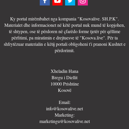
Ky portal mirëmbahet nga kompania "Kosovalive. SH.P.K".
Materialet dhe informacionet në këtë portal nuk mund të kopjohen,
të shtypen, ose të përdoren në çfarëdo forme tjetër për qëllime
përfitimi, pa miratimin e drejtuesve të "Kosova.live". Për ta
shfrytëzuar materialin e këtij portali obligoheni t'i pranoni Kushtet e
përdorimit.
Xheladin Hana
Bregu i Diellit
10000 Prishtine
Kosovë
Email:
info@kosovalive.net
Marketing:
marketingu@kosovalive.net