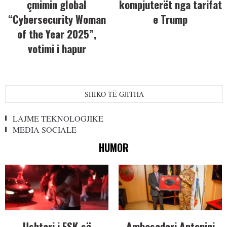
çmimin global
kompjuterët nga tarifat
“Cybersecurity Woman
e Trump
of the Year 2025”,
votimi i hapur
SHIKO TË GJITHA
LAJME TEKNOLOGJIKE
MEDIA SOCIALE
HUMOR
Ushtari i FSK-së
Ambasadori Antonini