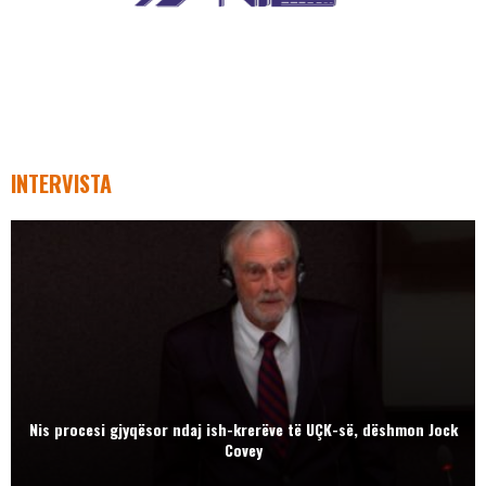
INTERVISTA
Nis procesi gjyqësor ndaj ish-krerëve të UÇK-së, dëshmon Jock
Covey