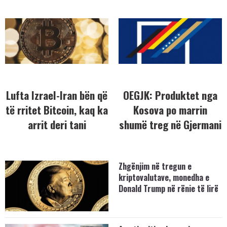
Lufta Izrael-Iran bën që
OEGJK: Produktet nga
të rritet Bitcoin, kaq ka
Kosova po marrin
arrit deri tani
shumë treg në Gjermani
Zhgënjim në tregun e
kriptovalutave, monedha e
Donald Trump në rënie të lirë