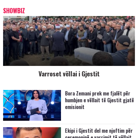
SHOWBIZ
Varroset vëllai i Gjestit
Bora Zemani prek me fjalët për
humbjen e vëllait të Gjestit gjatë
emisionit
Ekipi i Gjestit del me njoftim për
ceremoninë e varrimit të vëllait