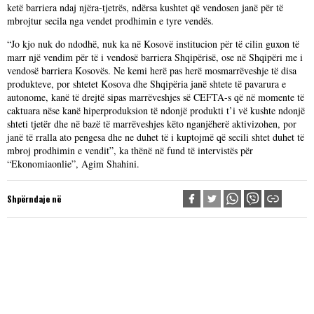
ketë barriera ndaj njëra-tjetrës, ndërsa kushtet që vendosen janë për të
mbrojtur secila nga vendet prodhimin e tyre vendës.
“Jo kjo nuk do ndodhë, nuk ka në Kosovë institucion për të cilin guxon të
marr një vendim për të i vendosë barriera Shqipërisë, ose në Shqipëri me i
vendosë barriera Kosovës. Ne kemi herë pas herë mosmarrëveshje të disa
produkteve, por shtetet Kosova dhe Shqipëria janë shtete të pavarura e
autonome, kanë të drejtë sipas marrëveshjes së CEFTA-s që në momente të
caktuara nëse kanë hiperproduksion të ndonjë produkti t’i vë kushte ndonjë
shteti tjetër dhe në bazë të marrëveshjes këto nganjëherë aktivizohen, por
janë të rralla ato pengesa dhe ne duhet të i kuptojmë që secili shtet duhet të
mbroj prodhimin e vendit”, ka thënë në fund të intervistës për
“Ekonomiaonlie”, Agim Shahini.
Shpërndaje në