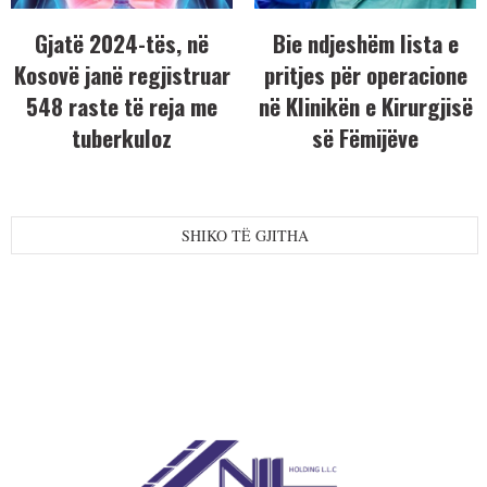
Gjatë 2024-tës, në
Bie ndjeshëm lista e
Kosovë janë regjistruar
pritjes për operacione
548 raste të reja me
në Klinikën e Kirurgjisë
tuberkuloz
së Fëmijëve
SHIKO TË GJITHA