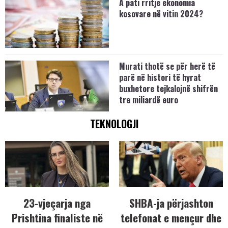
A pati rritje ekonomia
kosovare në vitin 2024?
Murati thotë se për herë të
parë në histori të hyrat
buxhetore tejkalojnë shifrën
tre miliardë euro
TEKNOLOGJI
23-vjeçarja nga
SHBA-ja përjashton
Prishtina finaliste në
telefonat e mençur dhe