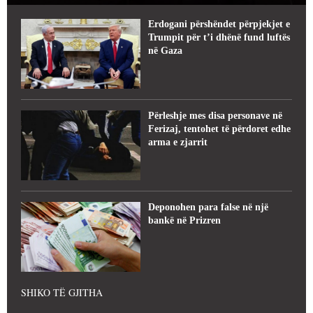
Erdogani përshëndet përpjekjet e
Trumpit për t’i dhënë fund luftës
në Gaza
Përleshje mes disa personave në
Ferizaj, tentohet të përdoret edhe
arma e zjarrit
Deponohen para false në një
bankë në Prizren
SHIKO TË GJITHA