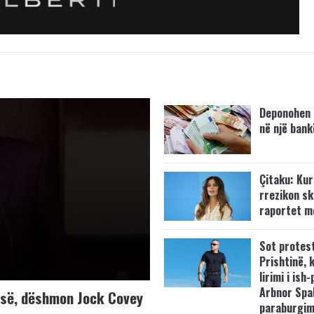
Deponohen 
në një bank
Çitaku: Kurt
rrezikon s
raportet m
Sot protes
Prishtinë, 
lirimi i ish-
Arbnor Spa
K-së, dëshmon Jock Covey
paraburgim