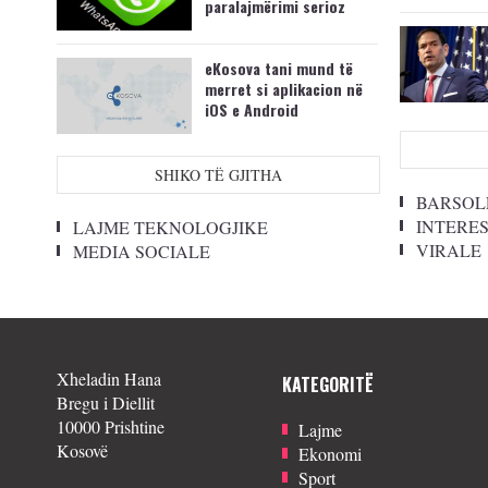
paralajmërimi serioz
eKosova tani mund të
merret si aplikacion në
iOS e Android
SHIKO TË GJITHA
BARSOL
INTERE
LAJME TEKNOLOGJIKE
VIRALE
MEDIA SOCIALE
Xheladin Hana
KATEGORITË
Bregu i Diellit
10000 Prishtine
Lajme
Kosovë
Ekonomi
Sport