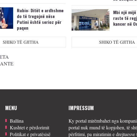
Rubio: Ditët e ardhshme
Mbi një mijë
do të tregojnë nëse
raste të reg
Putini është serioz për
kancer në O
paqen
SHIKO TË GJITHA
SHIKO TË GJITHA
ETA
SANTE
MENU
IMPRESSUM
Ballina
Ky portal mirëmbahet nga kompania
Kushtet e përdorimit
portal nuk mund të kopjohen, të sht
Politikat e privatësisë
përfitimi, pa miratimin e drejtuesve 