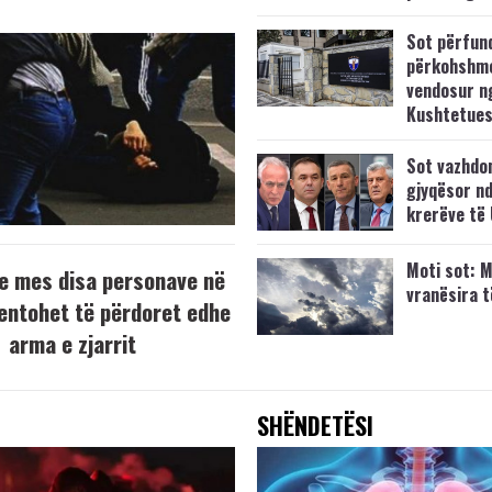
Sot përfun
përkohshm
vendosur n
Kushtetue
Sot vazhdo
gjyqësor nd
krerëve të
Moti sot: M
e mes disa personave në
vranësira 
tentohet të përdoret edhe
arma e zjarrit
SHËNDETËSI