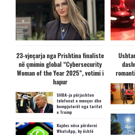
23-vjeçarja nga Prishtina finaliste
Ushtar
në çmimin global “Cybersecurity
dash
Woman of the Year 2025”, votimi i
romanti
hapur
SHBA-ja përjashton
telefonat e mençur dhe
kompjuterët nga tarifat
e Trump
Kujdes nëse përdorni
WhatsApp, ky është