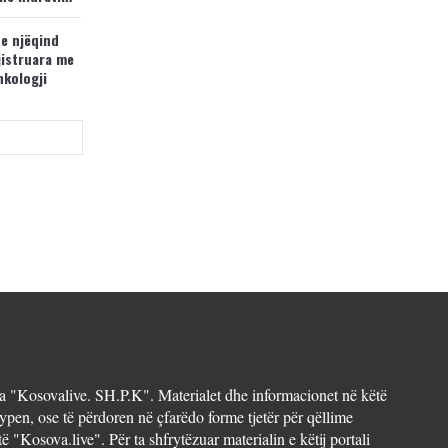
 e njëqind
jistruara me
nkologji
 "Kosovalive. SH.P.K". Materialet dhe informacionet në këtë
ypen, ose të përdoren në çfarëdo forme tjetër për qëllime
të "Kosova.live". Për ta shfrytëzuar materialin e këtij portali