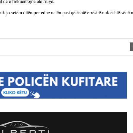
t që e frekuentojnë atë rrugë.
zik jo vetëm ditën por edhe natën pasi që është errësirë nuk është vënë 