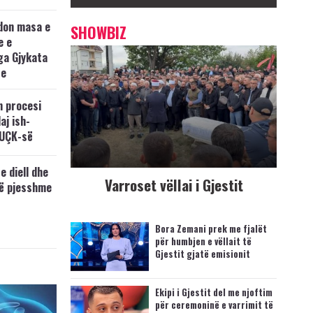
don masa e
SHOWBIZ
e e
ga Gjykata
se
n procesi
aj ish-
 UÇK-së
e diell dhe
Varroset vëllai i Gjestit
të pjesshme
Bora Zemani prek me fjalët
për humbjen e vëllait të
Gjestit gjatë emisionit
Ekipi i Gjestit del me njoftim
për ceremoninë e varrimit të