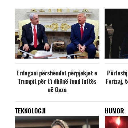
Erdogani përshëndet përpjekjet e
Përleshj
Trumpit për t’i dhënë fund luftës
Ferizaj, 
në Gaza
TEKNOLOGJI
HUMOR