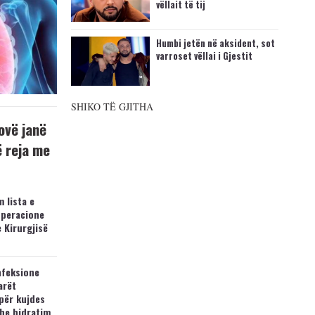
vëllait të tij
Humbi jetën në aksident, sot
varroset vëllai i Gjestit
SHIKO TË GJITHA
ovë janë
ë reja me
 lista e
operacione
e Kirurgjisë
nfeksione
arët
për kujdes
he hidratim