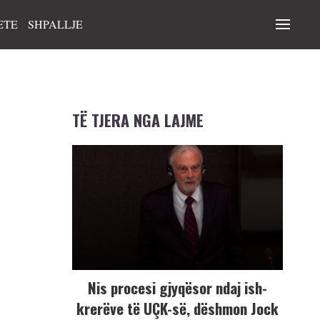
ETE
SHPALLJE
TË TJERA NGA LAJME
Nis procesi gjyqësor ndaj ish-
krerëve të UÇK-së, dëshmon Jock