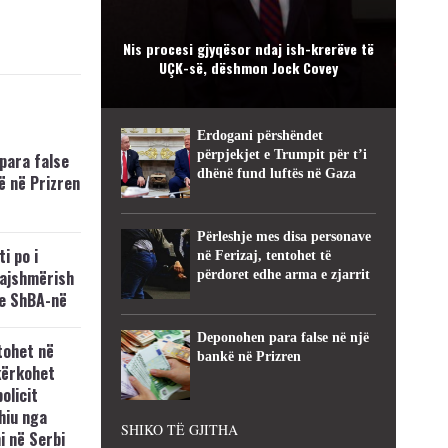
Nis procesi gjyqësor ndaj ish-krerëve të
UÇK-së, dëshmon Jock Covey
Erdogani përshëndet
përpjekjet e Trumpit për t’i
para false
dhënë fund luftës në Gaza
ë në Prizren
Përleshje mes disa personave
i po i
në Ferizaj, tentohet të
kajshmërish
përdoret edhe arma e zjarrit
e ShBA-në
Deponohen para false në një
tohet në
bankë në Prizren
kërkohet
policit
hiu nga
SHIKO TË GJITHA
i në Serbi