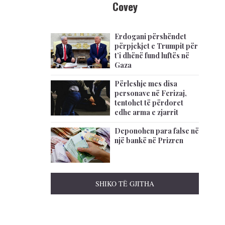
Covey
Erdogani përshëndet
përpjekjet e Trumpit për
t’i dhënë fund luftës në
Gaza
Përleshje mes disa
personave në Ferizaj,
tentohet të përdoret
edhe arma e zjarrit
Deponohen para false në
një bankë në Prizren
SHIKO TË GJITHA