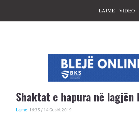
LAJME
VIDEO
Shaktat e hapura në lagjën 
Lajme
16:35 / 14 Gusht 2019