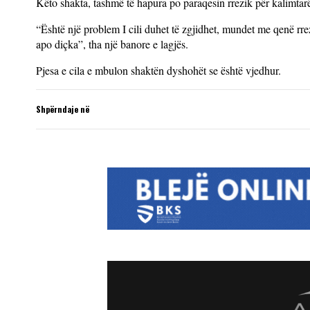
Këto shakta, tashmë të hapura po paraqesin rrezik për kalimtarë
“Është një problem I cili duhet të zgjidhet, mundet me qenë rre
apo diçka”, tha një banore e lagjës.
Pjesa e cila e mbulon shaktën dyshohët se është vjedhur.
Shpërndaje në