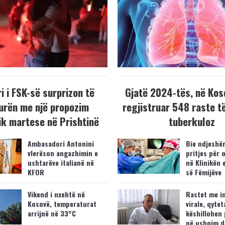
i i FSK-së surprizon të
Gjatë 2024-tës, në Kos
urën me një propozim
regjistruar 548 raste t
k martese në Prishtinë
tuberkuloz
Ambasadori Antonini
Bie ndjeshëm
vlerëson angazhimin e
pritjes për 
ushtarëve italianë në
në Klinikën 
KFOR
së Fëmijëve
Vikend i nxehtë në
Rastet me i
Kosovë, temperaturat
virale, qytet
arrijnë në 33°C
këshillohen 
në ushqim d