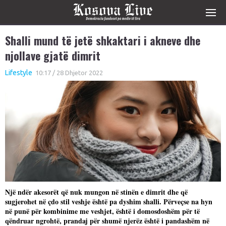
Shalli mund të jetë shkaktari i akneve dhe
njollave gjatë dimrit
Lifestyle
10:17 / 28 Dhjetor 2022
Një ndër akesorët që nuk mungon në stinën e dimrit dhe që
sugjerohet në çdo stil veshje është pa dyshim shalli. Përveçse na hyn
në punë për kombinime me veshjet, është i domosdoshëm për të
qëndruar ngrohtë, prandaj për shumë njerëz është i pandashëm në