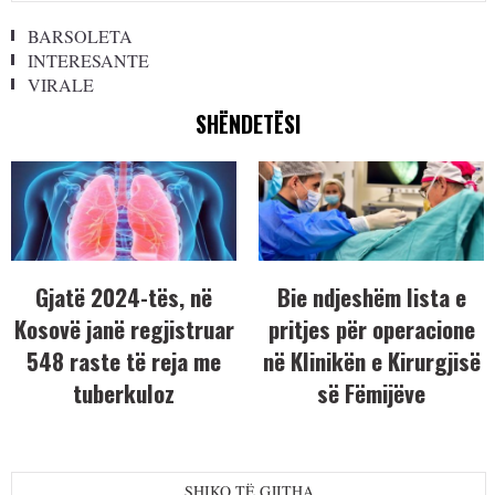
BARSOLETA
INTERESANTE
VIRALE
SHËNDETËSI
Gjatë 2024-tës, në
Bie ndjeshëm lista e
Kosovë janë regjistruar
pritjes për operacione
548 raste të reja me
në Klinikën e Kirurgjisë
tuberkuloz
së Fëmijëve
SHIKO TË GJITHA