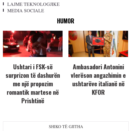
LAJME TEKNOLOGJIKE
MEDIA SOCIALE
HUMOR
Ushtari i FSK-së
Ambasadori Antonini
surprizon të dashurën
vlerëson angazhimin e
me një propozim
ushtarëve italianë në
romantik martese në
KFOR
Prishtinë
SHIKO TË GJITHA