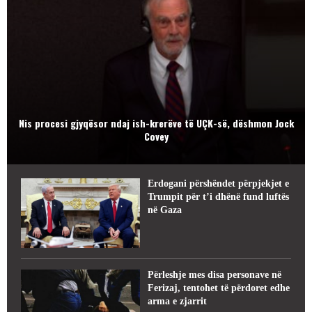
Nis procesi gjyqësor ndaj ish-krerëve të UÇK-së, dëshmon Jock
Covey
Erdogani përshëndet përpjekjet e
Trumpit për t’i dhënë fund luftës
në Gaza
Përleshje mes disa personave në
Ferizaj, tentohet të përdoret edhe
arma e zjarrit