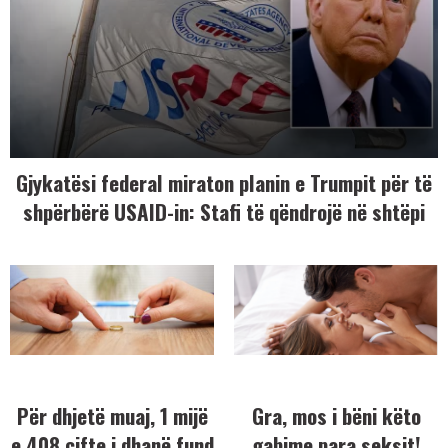
Gjykatësi federal miraton planin e Trumpit për të
shpërbërë USAID-in: Stafi të qëndrojë në shtëpi
Për dhjetë muaj, 1 mijë
Gra, mos i bëni këto
e 408 çifte i dhanë fund
gabime para seksit!