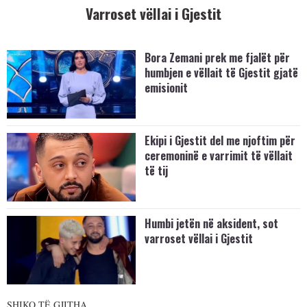
Varroset vëllai i Gjestit
Bora Zemani prek me fjalët për
humbjen e vëllait të Gjestit gjatë
emisionit
Ekipi i Gjestit del me njoftim për
ceremoninë e varrimit të vëllait
të tij
Humbi jetën në aksident, sot
varroset vëllai i Gjestit
SHIKO TË GJITHA