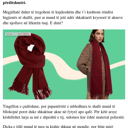
përditshmëri.
Megjithatë duhet të tregoheni të kujdesshëm dhe t’i kushtoni rëndësi
higjienës së shallit, pasi ai mund të jetë ndër shkaktarët kryesorë të akneve
dhe njollave në lëkurën tuaj. E dinit?
Tingëllon e çuditshme, por papastërtitë e mbledhura te shalli mund të
bllokojnë poret duke shkaktuar akne në fytyrë apo qafë. Për këtë arsye
këshillohet larja sa më e shpeshtë e tij, sidomos kur është material poliestër.
Diçka e tillë mund të mos ju kishte shkuar në mendje, por bëni mirë