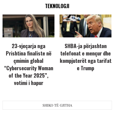
TEKNOLOGJI
23-vjeçarja nga
SHBA-ja përjashton
Prishtina finaliste në
telefonat e mençur dhe
çmimin global
kompjuterët nga tarifat
“Cybersecurity Woman
e Trump
of the Year 2025”,
votimi i hapur
SHIKO TË GJITHA