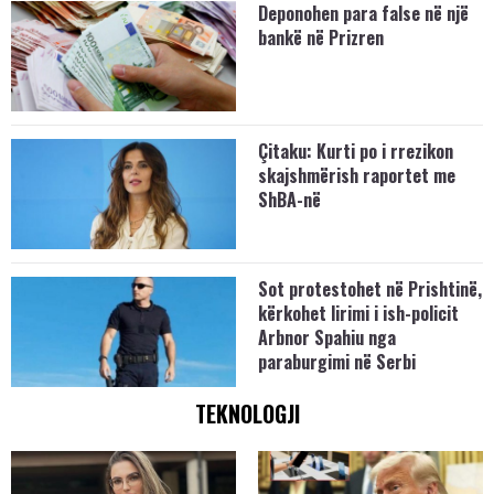
Deponohen para false në një
bankë në Prizren
Çitaku: Kurti po i rrezikon
skajshmërish raportet me
ShBA-në
Sot protestohet në Prishtinë,
kërkohet lirimi i ish-policit
Arbnor Spahiu nga
paraburgimi në Serbi
TEKNOLOGJI