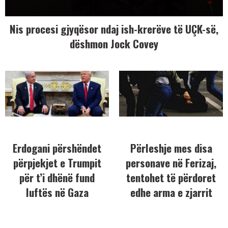
Nis procesi gjyqësor ndaj ish-krerëve të UÇK-së,
dëshmon Jock Covey
Erdogani përshëndet
Përleshje mes disa
përpjekjet e Trumpit
personave në Ferizaj,
për t’i dhënë fund
tentohet të përdoret
luftës në Gaza
edhe arma e zjarrit