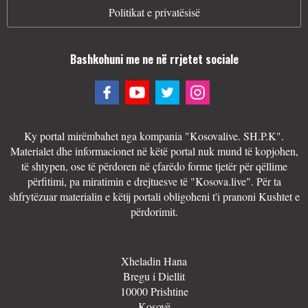
Politikat e privatësisë
Bashkohuni me ne në rrjetet sociale
Ky portal mirëmbahet nga kompania "Kosovalive. SH.P.K".
Materialet dhe informacionet në këtë portal nuk mund të kopjohen,
të shtypen, ose të përdoren në çfarëdo forme tjetër për qëllime
përfitimi, pa miratimin e drejtuesve të "Kosova.live". Për ta
shfrytëzuar materialin e këtij portali obligoheni t'i pranoni Kushtet e
përdorimit.
Xheladin Hana
Bregu i Diellit
10000 Prishtine
Kosovë