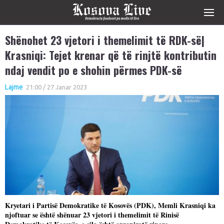
Shënohet 23 vjetori i themelimit të RDK-së|
Krasniqi: Tejet krenar që të rinjtë kontributin
ndaj vendit po e shohin përmes PDK-së
Lajme
21:00 / 27 Janar 2023
Kryetari i Partisë Demokratike të Kosovës (PDK), Memli Krasniqi ka
njoftuar se është shënuar 23 vjetori i themelimit të Rinisë