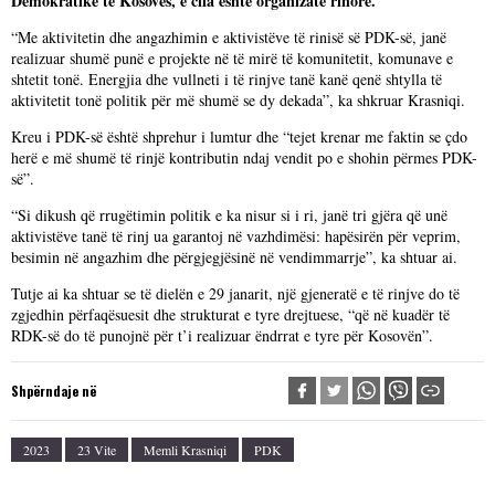
Demokratike të Kosovës, e cila është organizatë rinore.
“Me aktivitetin dhe angazhimin e aktivistëve të rinisë së PDK-së, janë
realizuar shumë punë e projekte në të mirë të komunitetit, komunave e
shtetit tonë. Energjia dhe vullneti i të rinjve tanë kanë qenë shtylla të
aktivitetit tonë politik për më shumë se dy dekada”, ka shkruar Krasniqi.
Kreu i PDK-së është shprehur i lumtur dhe “tejet krenar me faktin se çdo
herë e më shumë të rinjë kontributin ndaj vendit po e shohin përmes PDK-
së”.
“Si dikush që rrugëtimin politik e ka nisur si i ri, janë tri gjëra që unë
aktivistëve tanë të rinj ua garantoj në vazhdimësi: hapësirën për veprim,
besimin në angazhim dhe përgjegjësinë në vendimmarrje”, ka shtuar ai.
Tutje ai ka shtuar se të dielën e 29 janarit, një gjeneratë e të rinjve do të
zgjedhin përfaqësuesit dhe strukturat e tyre drejtuese, “që në kuadër të
RDK-së do të punojnë për t’i realizuar ëndrrat e tyre për Kosovën”.
Shpërndaje në
2023
23 Vite
Memli Krasniqi
PDK