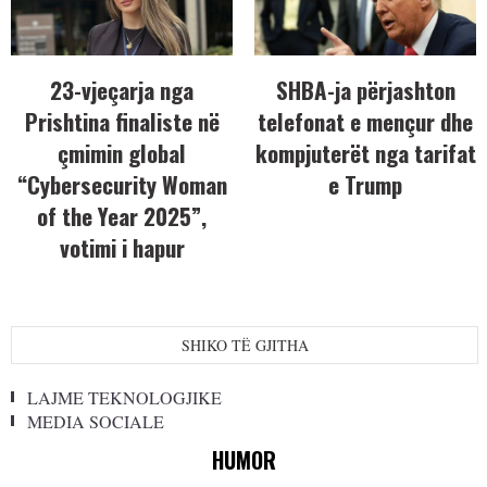
23-vjeçarja nga
SHBA-ja përjashton
Prishtina finaliste në
telefonat e mençur dhe
çmimin global
kompjuterët nga tarifat
“Cybersecurity Woman
e Trump
of the Year 2025”,
votimi i hapur
SHIKO TË GJITHA
LAJME TEKNOLOGJIKE
MEDIA SOCIALE
HUMOR