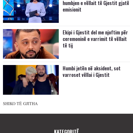
humbjen e vëllait të Gjestit gjatë
emisionit
Ekipi i Gjestit del me njoftim për
ceremoninë e varrimit të vëllait
të tij
Humbi jetën në aksident, sot
varroset vëllai i Gjestit
SHIKO TË GJITHA
KATEGORITË