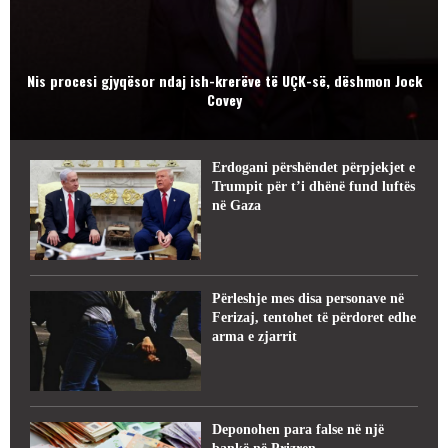
Nis procesi gjyqësor ndaj ish-krerëve të UÇK-së, dëshmon Jock
Covey
Erdogani përshëndet përpjekjet e
Trumpit për t’i dhënë fund luftës
në Gaza
Përleshje mes disa personave në
Ferizaj, tentohet të përdoret edhe
arma e zjarrit
Deponohen para false në një