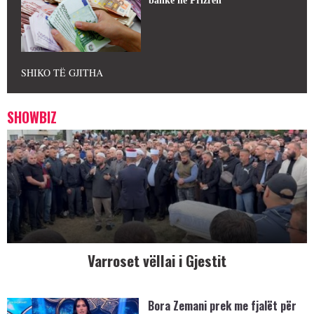
bankë në Prizren
SHIKO TË GJITHA
SHOWBIZ
Varroset vëllai i Gjestit
Bora Zemani prek me fjalët për