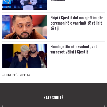
Ekipi i Gjestit del me njoftim për
ceremoninë e varrimit të vëllait
të tij
Humbi jetën në aksident, sot
varroset vëllai i Gjestit
SHIKO TË GJITHA
KATEGORITË