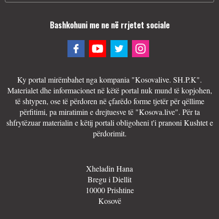
Bashkohuni me ne në rrjetet sociale
Ky portal mirëmbahet nga kompania "Kosovalive. SH.P.K".
Materialet dhe informacionet në këtë portal nuk mund të kopjohen,
të shtypen, ose të përdoren në çfarëdo forme tjetër për qëllime
përfitimi, pa miratimin e drejtuesve të "Kosova.live". Për ta
shfrytëzuar materialin e këtij portali obligoheni t'i pranoni Kushtet e
përdorimit.
Xheladin Hana
Bregu i Diellit
10000 Prishtine
Kosovë