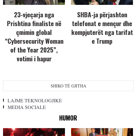
23-vjeçarja nga
SHBA-ja përjashton
Prishtina finaliste në
telefonat e mençur dhe
çmimin global
kompjuterët nga tarifat
“Cybersecurity Woman
e Trump
of the Year 2025”,
votimi i hapur
SHIKO TË GJITHA
LAJME TEKNOLOGJIKE
MEDIA SOCIALE
HUMOR