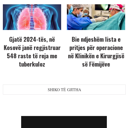
Gjatë 2024-tës, në
Bie ndjeshëm lista e
Kosovë janë regjistruar
pritjes për operacione
548 raste të reja me
në Klinikën e Kirurgjisë
tuberkuloz
së Fëmijëve
SHIKO TË GJITHA