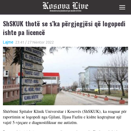
ShSKUK thotë se s’ka përgjegjësi që logopedi
ishte pa licencë
Lajme
23:41 / 27 Nëntor 2022
Shërbimi Spitalor Klinik Universitar i Kosovës (ShSKUK), ka reaguar për
raportimin se logopedi nga Gjilani, Iljasa Fazliu e kishte keqtrajtuar një
vajzë 5-vjeçare e diagnostifikuar me autizëm.