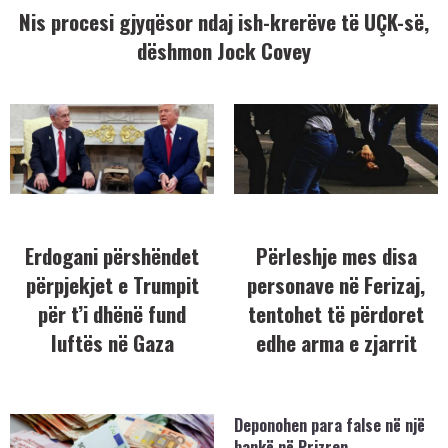
Nis procesi gjyqësor ndaj ish-krerëve të UÇK-së,
dëshmon Jock Covey
Erdogani përshëndet
Përleshje mes disa
përpjekjet e Trumpit
personave në Ferizaj,
për t’i dhënë fund
tentohet të përdoret
luftës në Gaza
edhe arma e zjarrit
Deponohen para false në një
bankë në Prizren