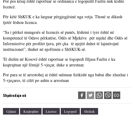
Por pos kësaj është raportuar se ordinanca e logopedit Fazliu nuk kishte
licencë.
Për këtë ShKUK e ka larguar përgjegjësinë nga vetja. Thonë se dikush
tjetër lëshon licenca.
“Sa i përket mungesës së licencës së punës, lëshimi i tyre është në
kompetencë të Odave përkatëse, Odës së Mjekëve për mjekë dhe Odës së
Infermierëve për profilet tjera, për çka të njejtit duhet të lajmërojnë
institucionet”, thuhet në njoftimin e ShSKUK-së.
Të dielën në Kosovë është raportuar se logopedi Illjasa Fazliu e ka
keqtrajtuar një fëmijë 5-vjeçar, duke u arrestuar.
Por para se të arrestohej ai është sulmuar fizikisht nga babai dhe xhaxhai i
5-vjeçares, të cilët po ashtu u arrestuan
Shpërndaje në
Gjilani
Keqtrajtim
License
Logoped
Shskuk