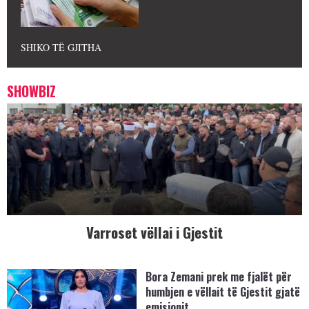
SHIKO TË GJITHA
SHOWBIZ
Varroset vëllai i Gjestit
Bora Zemani prek me fjalët për
humbjen e vëllait të Gjestit gjatë
emisionit