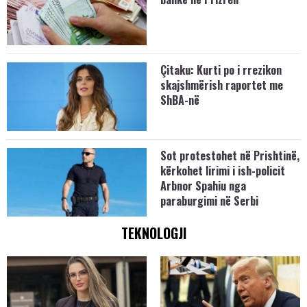
Çitaku: Kurti po i rrezikon
skajshmërish raportet me
ShBA-në
Sot protestohet në Prishtinë,
kërkohet lirimi i ish-policit
Arbnor Spahiu nga
paraburgimi në Serbi
TEKNOLOGJI