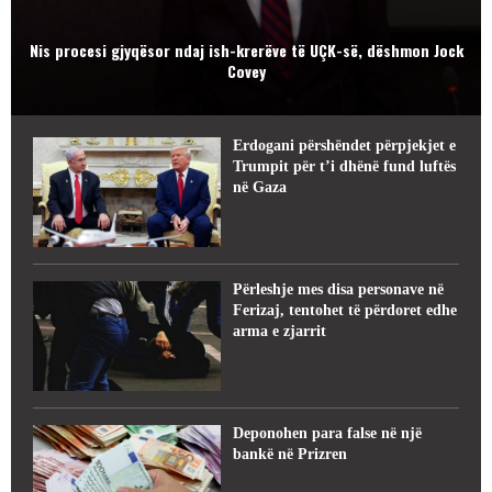
Nis procesi gjyqësor ndaj ish-krerëve të UÇK-së, dëshmon Jock
Covey
Erdogani përshëndet përpjekjet e
Trumpit për t’i dhënë fund luftës
në Gaza
Përleshje mes disa personave në
Ferizaj, tentohet të përdoret edhe
arma e zjarrit
Deponohen para false në një
bankë në Prizren