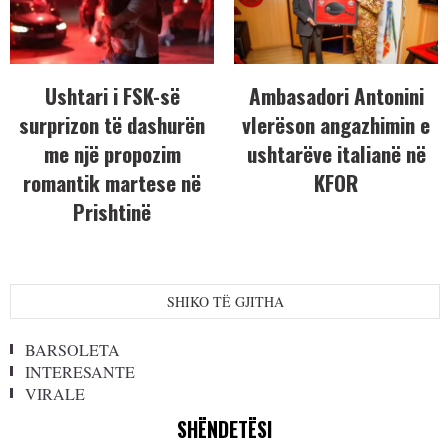
Ushtari i FSK-së
Ambasadori Antonini
surprizon të dashurën
vlerëson angazhimin e
me një propozim
ushtarëve italianë në
romantik martese në
KFOR
Prishtinë
SHIKO TË GJITHA
BARSOLETA
INTERESANTE
VIRALE
SHËNDETËSI