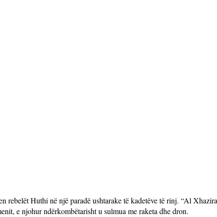
 rebelët Huthi në një paradë ushtarake të kadetëve të rinj. “Al Xhazir
enit, e njohur ndërkombëtarisht u sulmua me raketa dhe dron.