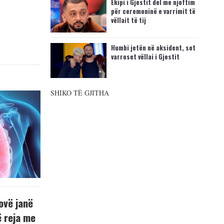
Ekipi i Gjestit del me njoftim
për ceremoninë e varrimit të
vëllait të tij
Humbi jetën në aksident, sot
varroset vëllai i Gjestit
SHIKO TË GJITHA
ovë janë
ë reja me