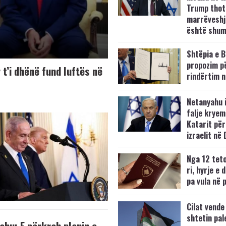
Trump thot
marrëveshj
është shum
Shtëpia e 
propozim p
t’i dhënë fund luftës në
rindërtim n
Netanyahu 
falje kryem
Katarit për
izraelit në
Nga 12 teto
ri, hyrje e 
pa vula në 
Cilat vende
shtetin pal
ahu: E përkrah planin e