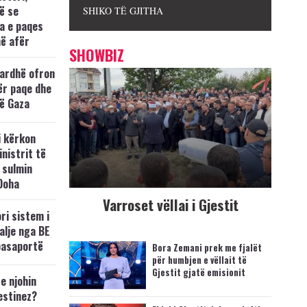
ë se
SHIKO TË GJITHA
a e paqes
ë afër
SHOWBIZ
Bardhë ofron
ër paqe dhe
ë Gaza
i kërkon
inistrit të
 sulmin
 Doha
Varroset vëllai i Gjestit
ri sistem i
dalje nga BE
pasaportë
Bora Zemani prek me fjalët
për humbjen e vëllait të
Gjestit gjatë emisionit
 e njohin
estinez?