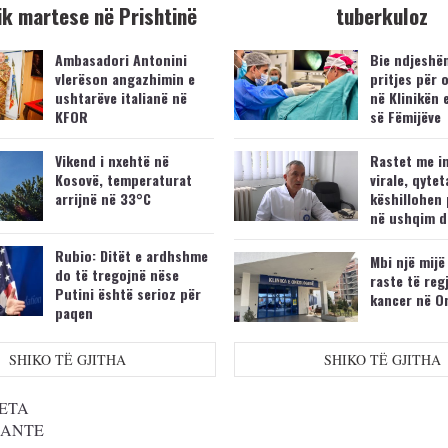
k martese në Prishtinë
tuberkuloz
Ambasadori Antonini
Bie ndjeshëm
vlerëson angazhimin e
pritjes për 
ushtarëve italianë në
në Klinikën 
KFOR
së Fëmijëve
Vikend i nxehtë në
Rastet me i
Kosovë, temperaturat
virale, qytet
arrijnë në 33°C
këshillohen 
në ushqim d
Rubio: Ditët e ardhshme
Mbi një mijë
do të tregojnë nëse
raste të reg
Putini është serioz për
kancer në O
paqen
SHIKO TË GJITHA
SHIKO TË GJITHA
ETA
SANTE