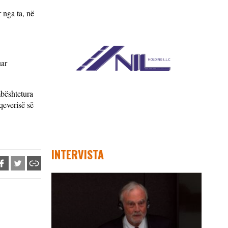
r nga ta, në
uar
mbështetura
qeverisë së
INTERVISTA