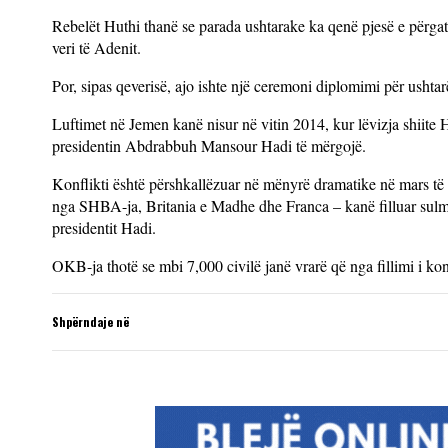
Rebelët Huthi thanë se parada ushtarake ka qenë pjesë e përgatitj
veri të Adenit.
Por, sipas qeverisë, ajo ishte një ceremoni diplomimi për ushtarë
Luftimet në Jemen kanë nisur në vitin 2014, kur lëvizja shiite H
presidentin Abdrabbuh Mansour Hadi të mërgojë.
Konflikti është përshkallëzuar në mënyrë dramatike në mars të v
nga SHBA-ja, Britania e Madhe dhe Franca – kanë filluar sulmet
presidentit Hadi.
OKB-ja thotë se mbi 7,000 civilë janë vrarë që nga fillimi i konf
Shpërndaje në