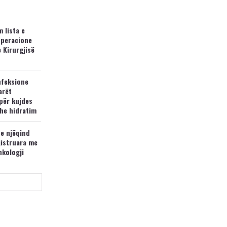
 lista e
operacione
e Kirurgjisë
nfeksione
arët
për kujdes
he hidratim
 e njëqind
jistruara me
nkologji