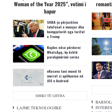
Woman of the Year 2025”, votimi i
romanti
hapur
SHBA-ja përjashton
telefonat e mençur dhe
kompjuterët nga tarifat
e Trump
Kujdes nëse përdorni
WhatsApp, ky është
paralajmërimi serioz
eKosova tani mund të
merret si aplikacion në
iOS e Android
SHIKO TË GJITHA
BARSOL
INTERE
LAJME TEKNOLOGJIKE