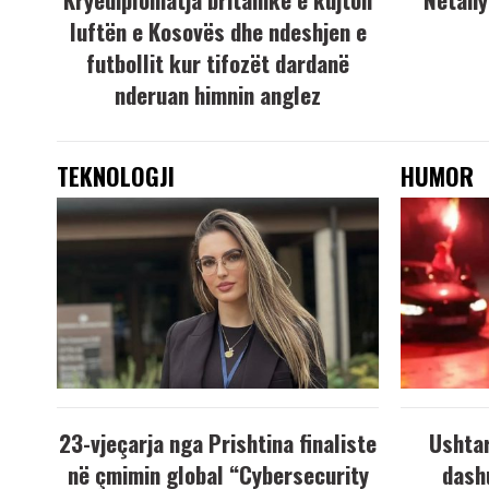
luftën e Kosovës dhe ndeshjen e
futbollit kur tifozët dardanë
nderuan himnin anglez
TEKNOLOGJI
HUMOR
23-vjeçarja nga Prishtina finaliste
Ushtar
në çmimin global “Cybersecurity
dash