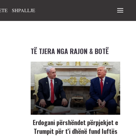
ETE
SHPALLJE
TË TJERA NGA RAJON & BOTË
Erdogani përshëndet përpjekjet e
Trumpit për t’i dhënë fund luftës