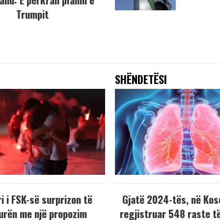
Trumpit
SHËNDETËSI
i i FSK-së surprizon të
Gjatë 2024-tës, në Kos
urën me një propozim
regjistruar 548 raste t