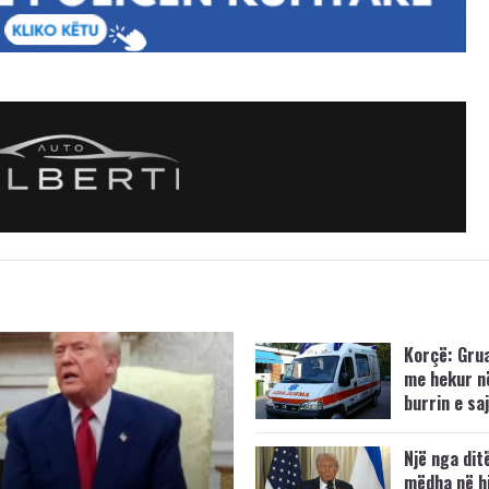
Korçë: Grua
me hekur n
burrin e saj
Një nga dit
mëdha në hi