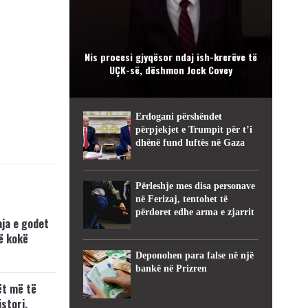
Nis procesi gjyqësor ndaj ish-krerëve të
UÇK-së, dëshmon Jock Covey
Erdogani përshëndet
përpjekjet e Trumpit për t’i
dhënë fund luftës në Gaza
Përleshje mes disa personave
në Ferizaj, tentohet të
përdoret edhe arma e zjarrit
ja e godet
ë kokë
Deponohen para false në një
bankë në Prizren
ët më të
stori,