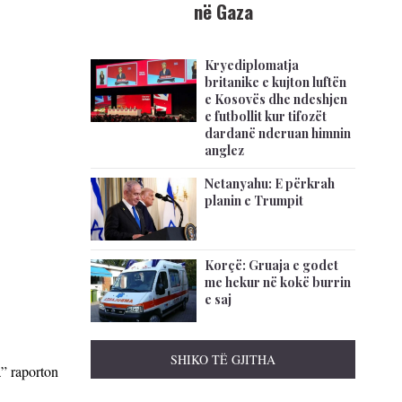
në Gaza
Kryediplomatja
britanike e kujton luftën
e Kosovës dhe ndeshjen
e futbollit kur tifozët
dardanë nderuan himnin
anglez
Netanyahu: E përkrah
planin e Trumpit
Korçë: Gruaja e godet
me hekur në kokë burrin
e saj
SHIKO TË GJITHA
a” raporton