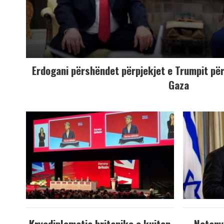
Erdogani përshëndet përpjekjet e Trumpit për 
Gaza
Kryediplomatja britanike e kujton
Netany