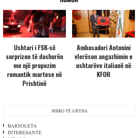
Ushtari i FSK-së
Ambasadori Antonini
surprizon të dashurën
vlerëson angazhimin e
me një propozim
ushtarëve italianë në
romantik martese në
KFOR
Prishtinë
SHIKO TË GJITHA
BARSOLETA
INTERESANTE