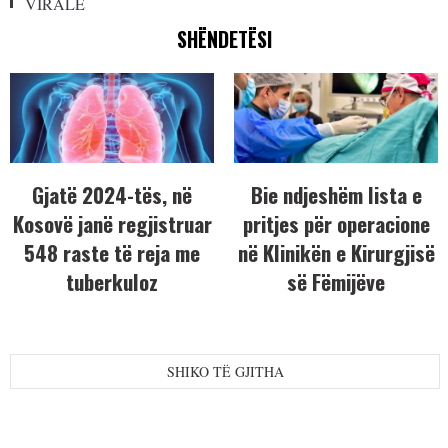
VIRALE
SHËNDETËSI
Gjatë 2024-tës, në
Bie ndjeshëm lista e
Kosovë janë regjistruar
pritjes për operacione
548 raste të reja me
në Klinikën e Kirurgjisë
tuberkuloz
së Fëmijëve
SHIKO TË GJITHA