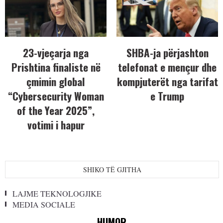
23-vjeçarja nga
SHBA-ja përjashton
Prishtina finaliste në
telefonat e mençur dhe
çmimin global
kompjuterët nga tarifat
“Cybersecurity Woman
e Trump
of the Year 2025”,
votimi i hapur
SHIKO TË GJITHA
LAJME TEKNOLOGJIKE
MEDIA SOCIALE
HUMOR