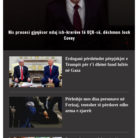
Nis procesi gjyqësor ndaj ish-krerëve të UÇK-së, dëshmon Jock
Covey
Erdogani përshëndet përpjekjet e
Trumpit për t’i dhënë fund luftës
në Gaza
Përleshje mes disa personave në
Ferizaj, tentohet të përdoret edhe
arma e zjarrit