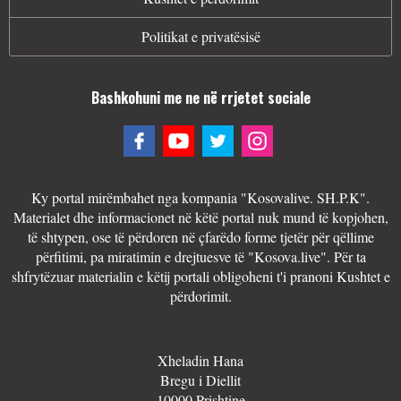
Politikat e privatësisë
Bashkohuni me ne në rrjetet sociale
Ky portal mirëmbahet nga kompania "Kosovalive. SH.P.K".
Materialet dhe informacionet në këtë portal nuk mund të kopjohen,
të shtypen, ose të përdoren në çfarëdo forme tjetër për qëllime
përfitimi, pa miratimin e drejtuesve të "Kosova.live". Për ta
shfrytëzuar materialin e këtij portali obligoheni t'i pranoni Kushtet e
përdorimit.
Xheladin Hana
Bregu i Diellit
10000 Prishtine