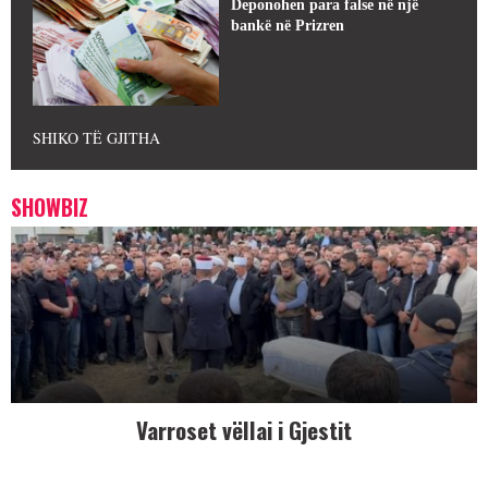
Deponohen para false në një
bankë në Prizren
SHIKO TË GJITHA
SHOWBIZ
Varroset vëllai i Gjestit