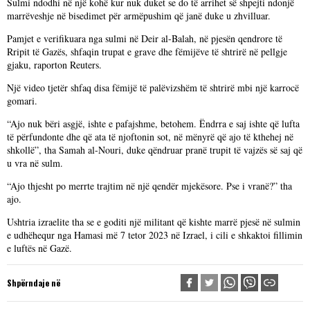
Sulmi ndodhi në një kohë kur nuk duket se do të arrihet së shpejti ndonjë
marrëveshje në bisedimet për armëpushim që janë duke u zhvilluar.
Pamjet e verifikuara nga sulmi në Deir al-Balah, në pjesën qendrore të
Rripit të Gazës, shfaqin trupat e grave dhe fëmijëve të shtrirë në pellgje
gjaku, raporton Reuters.
Një video tjetër shfaq disa fëmijë të palëvizshëm të shtrirë mbi një karrocë
gomari.
“Ajo nuk bëri asgjë, ishte e pafajshme, betohem. Ëndrra e saj ishte që lufta
të përfundonte dhe që ata të njoftonin sot, në mënyrë që ajo të kthehej në
shkollë”, tha Samah al-Nouri, duke qëndruar pranë trupit të vajzës së saj që
u vra në sulm.
“Ajo thjesht po merrte trajtim në një qendër mjekësore. Pse i vranë?” tha
ajo.
Ushtria izraelite tha se e goditi një militant që kishte marrë pjesë në sulmin
e udhëhequr nga Hamasi më 7 tetor 2023 në Izrael, i cili e shkaktoi fillimin
e luftës në Gazë.
Shpërndaje në