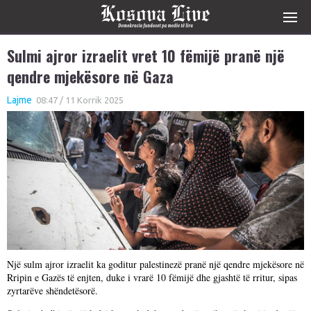
Sulmi ajror izraelit vret 10 fëmijë pranë një
qendre mjekësore në Gaza
Lajme
08:47 / 11 Korrik 2025
Një sulm ajror izraelit ka goditur palestinezë pranë një qendre mjekësore në
Rripin e Gazës të enjten, duke i vrarë 10 fëmijë dhe gjashtë të rritur, sipas
zyrtarëve shëndetësorë.