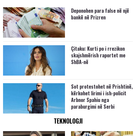
Deponohen para false në një
bankë në Prizren
Çitaku: Kurti po i rrezikon
skajshmërish raportet me
ShBA-në
Sot protestohet në Prishtinë,
kërkohet lirimi i ish-policit
Arbnor Spahiu nga
paraburgimi në Serbi
TEKNOLOGJI