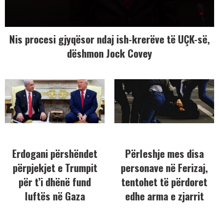
Nis procesi gjyqësor ndaj ish-krerëve të UÇK-së,
dëshmon Jock Covey
Erdogani përshëndet
Përleshje mes disa
përpjekjet e Trumpit
personave në Ferizaj,
për t’i dhënë fund
tentohet të përdoret
luftës në Gaza
edhe arma e zjarrit