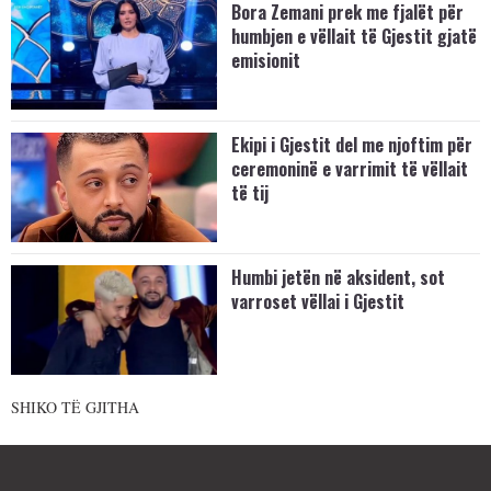
Bora Zemani prek me fjalët për
humbjen e vëllait të Gjestit gjatë
emisionit
Ekipi i Gjestit del me njoftim për
ceremoninë e varrimit të vëllait
të tij
Humbi jetën në aksident, sot
varroset vëllai i Gjestit
SHIKO TË GJITHA