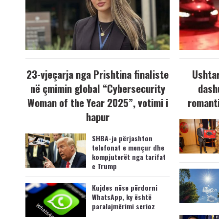
23-vjeçarja nga Prishtina finaliste
Ushtar
në çmimin global “Cybersecurity
dash
Woman of the Year 2025”, votimi i
romanti
hapur
SHBA-ja përjashton
telefonat e mençur dhe
kompjuterët nga tarifat
e Trump
Kujdes nëse përdorni
WhatsApp, ky është
paralajmërimi serioz