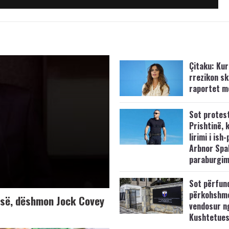
Çitaku: Kurt
rrezikon s
raportet m
Sot protes
Prishtinë, 
lirimi i ish-
Arbnor Spa
paraburgim
Sot përfun
përkohshm
K-së, dëshmon Jock Covey
vendosur n
Kushtetue