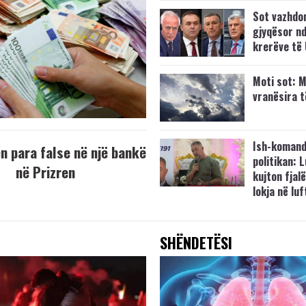
Sot vazhdo
gjyqësor nd
krerëve të
Moti sot: M
vranësira 
Ish-komand
 para false në një bankë
politikan: 
në Prizren
kujton fjalë
lokja në lu
SHËNDETËSI