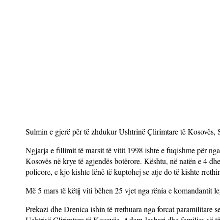
Sulmin e gjerë për të zhdukur Ushtrinë Çlirimtare të Kosovës, S
Ngjarja e fillimit të marsit të vitit 1998 ishte e fuqishme për ng
Kosovës në krye të agjendës botërore. Kështu, në natën e 4 dhe 
policore, e kjo kishte lënë të kuptohej se atje do të kishte rrethi
Më 5 mars të këtij viti bëhen 25 vjet nga rënia e komandantit leg
Prekazi dhe Drenica ishin të rrethuara nga forcat paramilitare s
Ushtrisë Çlirimtare të Kosovës, Adem Jashari dhe familjes së t