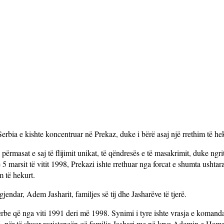
erbia e kishte koncentruar në Prekaz, duke i bërë asaj një rrethim të he
a përmasat e saj të flijimit unikat, të qëndresës e të masakrimit, duke ngri
5 marsit të vitit 1998, Prekazi ishte rrethuar nga forcat e shumta ushta
m të hekurt.
jendar, Adem Jasharit, familjes së tij dhe Jasharëve të tjerë.
erbe që nga viti 1991 deri më 1998. Synimi i tyre ishte vrasja e komanda
ij, për të shuar rezistencën që familja Jashari me në krye Ademin e Ham