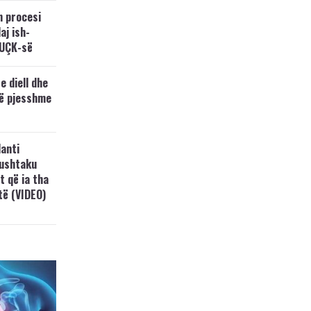
n procesi
aj ish-
 UÇK-së
e diell dhe
të pjesshme
anti
Lushtaku
t që ia tha
ftë (VIDEO)