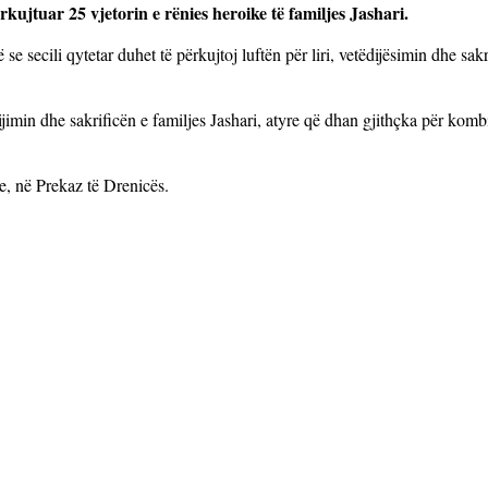
ujtuar 25 vjetorin e rënies heroike të familjes Jashari.
e secili qytetar duhet të përkujtoj luftën për liri, vetëdijësimin dhe sakr
ëflijimin dhe sakrificën e familjes Jashari, atyre që dhan gjithçka për komb
ve, në Prekaz të Drenicës.