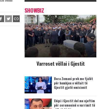
SHOWBIZ
Varroset vëllai i Gjestit
Bora Zemani prek me fjalët
për humbjen e vëllait të
Gjestit gjatë emisionit
Ekipi i Gjestit del me njoftim
për ceremoninë e varrimit të