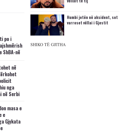
vëllait të tij
Humbi jetën në aksident, sot
varroset vëllai i Gjestit
i po i
SHIKO TË GJITHA
kajshmërish
e ShBA-në
tohet në
kërkohet
policit
hiu nga
i në Serbi
don masa e
e e
ga Gjykata
se