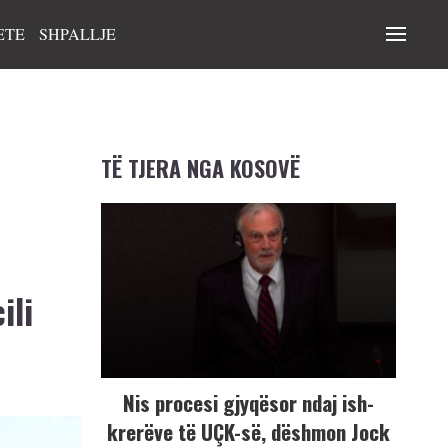
ETE
SHPALLJE
TË TJERA NGA KOSOVË
ili
Nis procesi gjyqësor ndaj ish-
krerëve të UÇK-së, dëshmon Jock