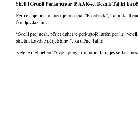
Shefi i Grupit Parlamentar të AAK-së, Besnik Tahiri ka përk
Përmes një postimi në rrjetin social “Facebook”, Tahiri ka thënë s
familjes Jashari.
“Secili prej nesh, përjet duhet të përkujtojë luftën për liri, vet
shtetin. Lavdi e përjetshme!”, ka thënë Tahiri.
Këtë të diel bëhen 25 vjet që nga rrethimi i familjes së Jasharë