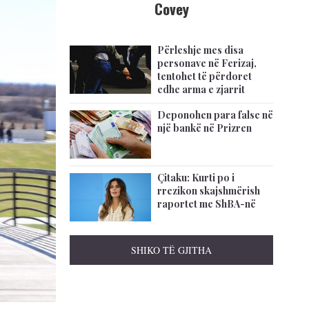
Covey
Përleshje mes disa
personave në Ferizaj,
tentohet të përdoret
edhe arma e zjarrit
Deponohen para false në
një bankë në Prizren
Çitaku: Kurti po i
rrezikon skajshmërish
raportet me ShBA-në
SHIKO TË GJITHA