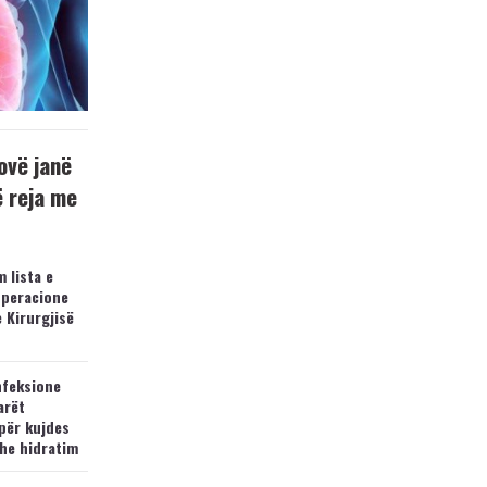
ovë janë
ë reja me
 lista e
operacione
e Kirurgjisë
nfeksione
arët
për kujdes
he hidratim