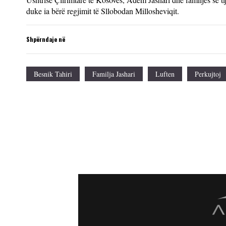
duke ia bërë regjimit të Sllobodan Millosheviqit.
Shpërndaje në
Besnik Tahiri
Familja Jashari
Luften
Perkujtoj