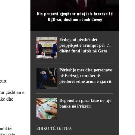
Nis procesi gjyqësor ndaj ish-krerëve të
UÇK-së, dëshmon Jock Covey
Erdogani përshëndet
përpjekjet e Trumpit për t’i
dhënë fund luftës në Gaza
Përleshje mes disa personave
në Ferizaj, tentohet të
kurt.
përdoret edhe arma e zjarrit
tur çështjen e
rake dhe
Deponohen para false në një
bankë në Prizren
ntit të
SHIKO TË GJITHA
zën ishin