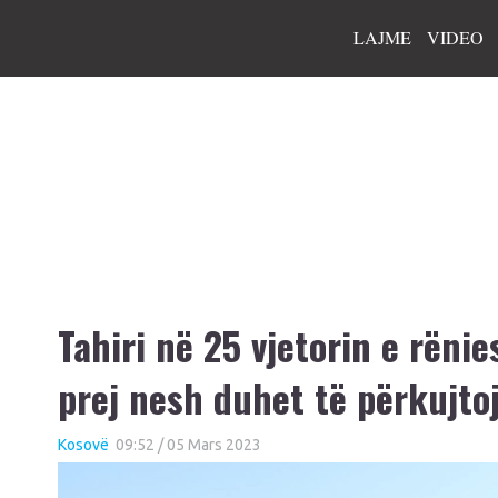
LAJME
VIDEO
Tahiri në 25 vjetorin e rënie
prej nesh duhet të përkujtojë
Kosovë
09:52 / 05 Mars 2023