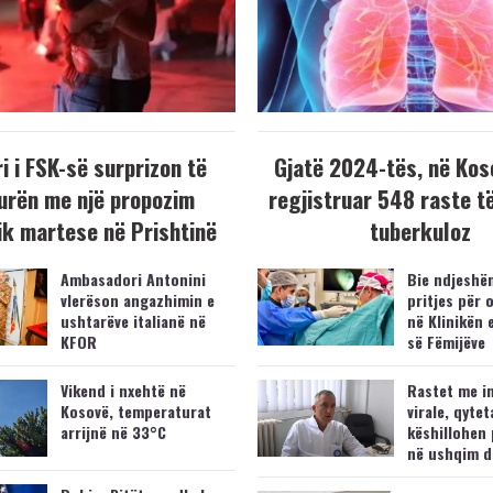
i i FSK-së surprizon të
Gjatë 2024-tës, në Kos
urën me një propozim
regjistruar 548 raste t
k martese në Prishtinë
tuberkuloz
Ambasadori Antonini
Bie ndjeshëm
vlerëson angazhimin e
pritjes për 
ushtarëve italianë në
në Klinikën 
KFOR
së Fëmijëve
Vikend i nxehtë në
Rastet me i
Kosovë, temperaturat
virale, qytet
arrijnë në 33°C
këshillohen 
në ushqim d