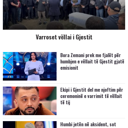
Varroset vëllai i Gjestit
Bora Zemani prek me fjalët për
humbjen e vëllait të Gjestit gjatë
emisionit
Ekipi i Gjestit del me njoftim për
ceremoninë e varrimit të vëllait
të tij
Humbi jetën në aksident, sot