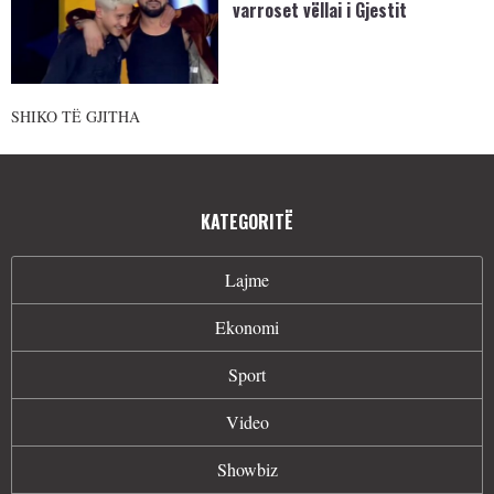
varroset vëllai i Gjestit
SHIKO TË GJITHA
KATEGORITË
Lajme
Ekonomi
Sport
Video
Showbiz