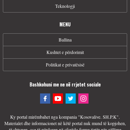
Teknologji
MENU
Ballina
Kushtet e përdorimit
Politikat e privatësisë
Bashkohuni me ne në rrjetet sociale
Ky portal mirëmbahet nga kompania "Kosovalive. SH.P.K".
Materialet dhe informacionet në këtë portal nuk mund të kopjohen,
të shtypen, ose të përdoren në çfarëdo forme tjetër për qëllime