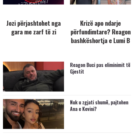
Jozi përjashtohet nga
Krizë apo ndarje
gara me zarf të zi
përfundimtare? Reagon
bashkëshortja e Lumi B
Reagon Buci pas eliminimit të
Gjestit
Nuk u zgjati shumë, pajtohen
Ana e Kevini?