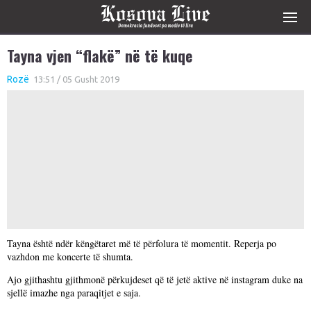
Tayna vjen “flakë” në të kuqe
Rozë
13:51 / 05 Gusht 2019
Tayna është ndër këngëtaret më të përfolura të momentit. Reperja po
vazhdon me koncerte të shumta.
Ajo gjithashtu gjithmonë përkujdeset që të jetë aktive në instagram duke na
sjellë imazhe nga paraqitjet e saja.