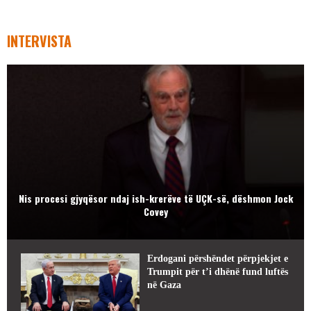
INTERVISTA
Nis procesi gjyqësor ndaj ish-krerëve të UÇK-së, dëshmon Jock
Covey
Erdogani përshëndet përpjekjet e
Trumpit për t’i dhënë fund luftës
në Gaza