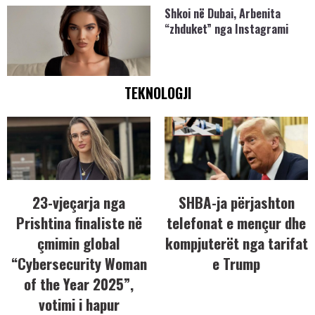
Shkoi në Dubai, Arbenita
“zhduket” nga Instagrami
TEKNOLOGJI
23-vjeçarja nga
SHBA-ja përjashton
Prishtina finaliste në
telefonat e mençur dhe
çmimin global
kompjuterët nga tarifat
“Cybersecurity Woman
e Trump
of the Year 2025”,
votimi i hapur