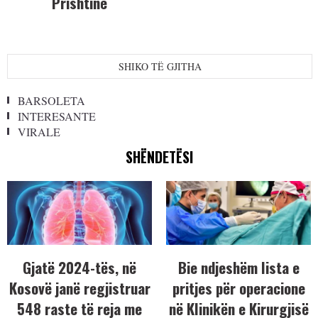
Prishtinë
SHIKO TË GJITHA
BARSOLETA
INTERESANTE
VIRALE
SHËNDETËSI
Gjatë 2024-tës, në
Bie ndjeshëm lista e
Kosovë janë regjistruar
pritjes për operacione
548 raste të reja me
në Klinikën e Kirurgjisë