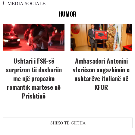
MEDIA SOCIALE
HUMOR
Ushtari i FSK-së
Ambasadori Antonini
surprizon të dashurën
vlerëson angazhimin e
me një propozim
ushtarëve italianë në
romantik martese në
KFOR
Prishtinë
SHIKO TË GJITHA