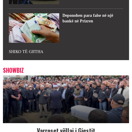
Deponohen para false në një
bankë në Prizren
SHIKO TË GJITHA
SHOWBIZ
Varroset vëllai i Gjestit