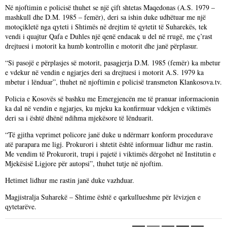
Në njoftimin e policisë thuhet se një çift shtetas Maqedonas (A.S. 1979 –
mashkull dhe D.M. 1985 – femër), deri sa ishin duke udhëtuar me një
motoçikletë nga qyteti i Shtimës në drejtim të qytetit të Suharekës, tek
vendi i quajtur Qafa e Duhles një qenë endacak u del në rrugë, me ç’rast
drejtuesi i motorit ka humb kontrollin e motorit dhe janë përplasur.
“Si pasojë e përplasjes së motorit, pasagjerja D.M. 1985 (femër) ka mbetur
e vdekur në vendin e ngjarjes deri sa drejtuesi i motorit A.S. 1979 ka
mbetur i lënduar”, thuhet në njoftimin e policisë transmeton Klankosova.tv.
Policia e Kosovës së bashku me Emergjencën me të pranuar informacionin
ka dal në vendin e ngjarjes, ku mjeku ka konfirmuar vdekjen e viktimës
deri sa i është dhënë ndihma mjekësore të lënduarit.
“Të gjitha veprimet policore janë duke u ndërmarr konform procedurave
atë parapara me ligj. Prokurori i shtetit është informuar lidhur me rastin.
Me vendim të Prokurorit, trupi i pajetë i viktimës dërgohet në Institutin e
Mjekësisë Ligjore për autopsi”, thuhet tutje në njoftim.
Hetimet lidhur me rastin janë duke vazhduar.
Magjistralja Suharekë – Shtime është e qarkullueshme për lëvizjen e
qytetarëve.