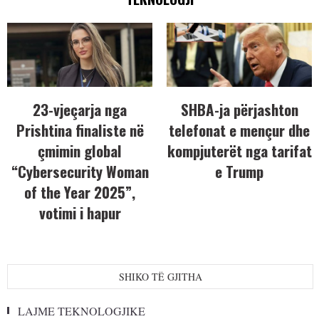
23-vjeçarja nga
SHBA-ja përjashton
Prishtina finaliste në
telefonat e mençur dhe
çmimin global
kompjuterët nga tarifat
“Cybersecurity Woman
e Trump
of the Year 2025”,
votimi i hapur
SHIKO TË GJITHA
LAJME TEKNOLOGJIKE