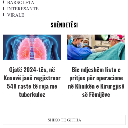
BARSOLETA
INTERESANTE
VIRALE
SHËNDETËSI
Gjatë 2024-tës, në
Bie ndjeshëm lista e
Kosovë janë regjistruar
pritjes për operacione
548 raste të reja me
në Klinikën e Kirurgjisë
tuberkuloz
së Fëmijëve
SHIKO TË GJITHA