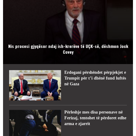
Nis procesi gjyqësor ndaj ish-krerëve të UÇK-së, dëshmon Jock
Covey
Erdogani përshëndet përpjekjet e
Trumpit për t’i dhënë fund luftës
në Gaza
Përleshje mes disa personave në
Ferizaj, tentohet të përdoret edhe
arma e zjarrit