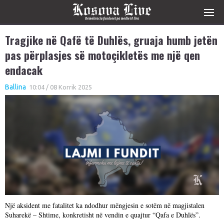
Tragjike në Qafë të Duhlës, gruaja humb jetën
pas përplasjes së motoçikletës me një qen
endacak
Ballina
10:04 / 08 Korrik 2025
Një aksident me fatalitet ka ndodhur mëngjesin e sotëm në magjistalen
Suharekë – Shtime, konkretisht në vendin e quajtur “Qafa e Duhlës”.