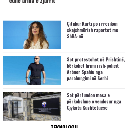
edhe arma e zjarrit
Çitaku: Kurti po i rrezikon
skajshmërish raportet me
ShBA-në
Sot protestohet në Prishtinë,
kërkohet lirimi i ish-policit
Arbnor Spahiu nga
paraburgimi në Serbi
Sot përfundon masa e
përkohshme e vendosur nga
Gjykata Kushtetuese
TEKNOLOGJI