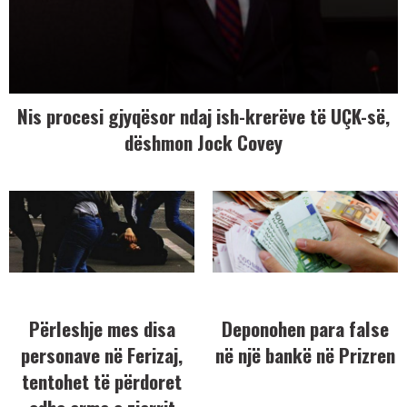
Nis procesi gjyqësor ndaj ish-krerëve të UÇK-së,
dëshmon Jock Covey
Përleshje mes disa
Deponohen para false
personave në Ferizaj,
në një bankë në Prizren
tentohet të përdoret