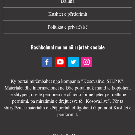
Ballina
Kushtet e përdorimit
Politikat e privatësisë
Bashkohuni me ne në rrjetet sociale
Ky portal mirëmbahet nga kompania "Kosovalive. SH.P.K".
Materialet dhe informacionet në këtë portal nuk mund të kopjohen,
të shtypen, ose të përdoren në çfarëdo forme tjetër për qëllime
përfitimi, pa miratimin e drejtuesve të "Kosova.live". Për ta
shfrytëzuar materialin e këtij portali obligoheni t'i pranoni Kushtet e
përdorimit.