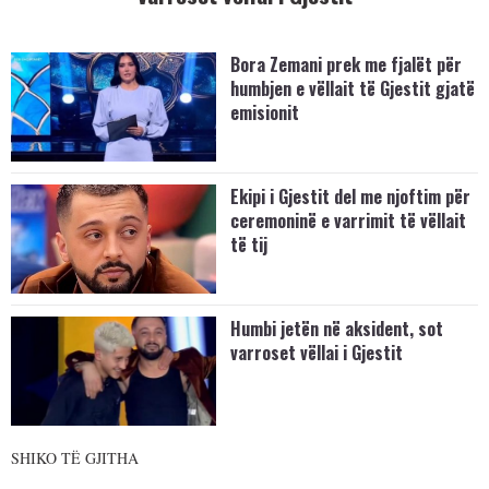
Bora Zemani prek me fjalët për
humbjen e vëllait të Gjestit gjatë
emisionit
Ekipi i Gjestit del me njoftim për
ceremoninë e varrimit të vëllait
të tij
Humbi jetën në aksident, sot
varroset vëllai i Gjestit
SHIKO TË GJITHA