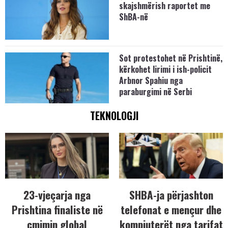
skajshmërish raportet me
ShBA-në
Sot protestohet në Prishtinë,
kërkohet lirimi i ish-policit
Arbnor Spahiu nga
paraburgimi në Serbi
TEKNOLOGJI
23-vjeçarja nga
SHBA-ja përjashton
Prishtina finaliste në
telefonat e mençur dhe
çmimin global
kompjuterët nga tarifat