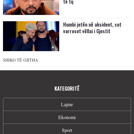
të tij
Humbi jetën në aksident, sot
varroset vëllai i Gjestit
SHIKO TË GJITHA
KATEGORITË
Lajme
Ekonomi
Sport