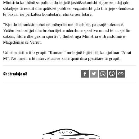
Ministria ka thënë se policia do të jetë jashtëzakonisht rigoroze ndaj çdo
shkeljeje të rendit dhe qetësisë publike, veçanërisht çdo thirrjeje ofenduese
të bazuar në përkatësi kombëtare, etnike ose fetare.
“Kjo do të sanksionohet në mënyrën më të ashpër, pa asnjë tolerancë.
Vetëm brohoritjet dhe brohoritjet e ndershme sportive mund të na sjellin
sukses, fitore dhe gëzim sportiv”, thuhet nga Ministria e Brendshme e
Maqedonisë së Veriut.
Udhëheqësit e tifo grupit “Kumani” mohojnë fajësinël, ka njoftuar “Alsat
M”. Në mesin e të intervistuarve kanë qenë disa pjesëtarë të grupit.
Shpërndaje në