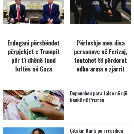
Erdogani përshëndet
Përleshje mes disa
përpjekjet e Trumpit
personave në Ferizaj,
për t’i dhënë fund
tentohet të përdoret
luftës në Gaza
edhe arma e zjarrit
Deponohen para false në një
bankë në Prizren
Çitaku: Kurti po i rrezikon