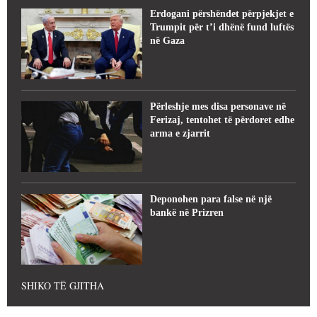
Erdogani përshëndet përpjekjet e
Trumpit për t’i dhënë fund luftës
në Gaza
Përleshje mes disa personave në
Ferizaj, tentohet të përdoret edhe
arma e zjarrit
Deponohen para false në një
bankë në Prizren
SHIKO TË GJITHA