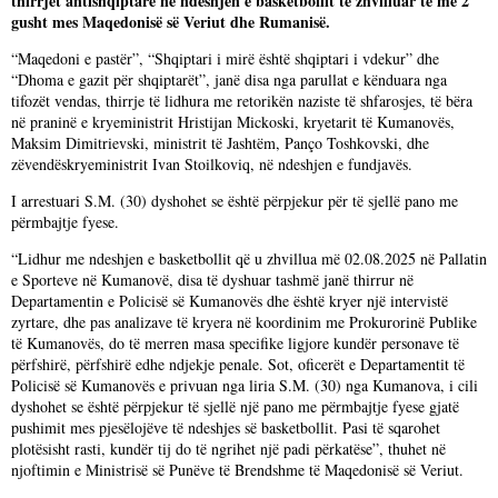
thirrjet antishqiptare në ndeshjen e basketbollit të zhvilluar të më 2
gusht mes Maqedonisë së Veriut dhe Rumanisë.
“Maqedoni e pastër”, “Shqiptari i mirë është shqiptari i vdekur” dhe
“Dhoma e gazit për shqiptarët”, janë disa nga parullat e kënduara nga
tifozët vendas, thirrje të lidhura me retorikën naziste të shfarosjes, të bëra
në praninë e kryeministrit Hristijan Mickoski, kryetarit të Kumanovës,
Maksim Dimitrievski, ministrit të Jashtëm, Panço Toshkovski, dhe
zëvendëskryeministrit Ivan Stoilkoviq, në ndeshjen e fundjavës.
I arrestuari S.M. (30) dyshohet se është përpjekur për të sjellë pano me
përmbajtje fyese.
“Lidhur me ndeshjen e basketbollit që u zhvillua më 02.08.2025 në Pallatin
e Sporteve në Kumanovë, disa të dyshuar tashmë janë thirrur në
Departamentin e Policisë së Kumanovës dhe është kryer një intervistë
zyrtare, dhe pas analizave të kryera në koordinim me Prokurorinë Publike
të Kumanovës, do të merren masa specifike ligjore kundër personave të
përfshirë, përfshirë edhe ndjekje penale. Sot, oficerët e Departamentit të
Policisë së Kumanovës e privuan nga liria S.M. (30) nga Kumanova, i cili
dyshohet se është përpjekur të sjellë një pano me përmbajtje fyese gjatë
pushimit mes pjesëlojëve të ndeshjes së basketbollit. Pasi të sqarohet
plotësisht rasti, kundër tij do të ngrihet një padi përkatëse”, thuhet në
njoftimin e Ministrisë së Punëve të Brendshme të Maqedonisë së Veriut.