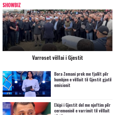
SHOWBIZ
Varroset vëllai i Gjestit
Bora Zemani prek me fjalët për
humbjen e vëllait të Gjestit gjatë
emisionit
Ekipi i Gjestit del me njoftim për
ceremoninë e varrimit të vëllait