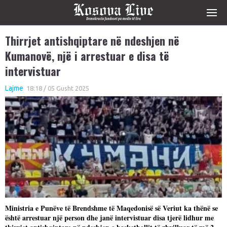
Thirrjet antishqiptare në ndeshjen në
Kumanovë, një i arrestuar e disa të
intervistuar
Lajme
18:18 / 05 Gusht 2025
Ministria e Punëve të Brendshme të Maqedonisë së Veriut ka thënë se
është arrestuar një person dhe janë intervistuar disa tjerë lidhur me