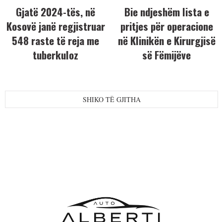
Gjatë 2024-tës, në
Bie ndjeshëm lista e
Kosovë janë regjistruar
pritjes për operacione
548 raste të reja me
në Klinikën e Kirurgjisë
tuberkuloz
së Fëmijëve
SHIKO TË GJITHA