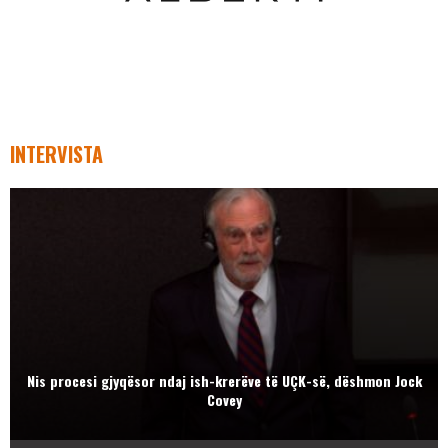
INTERVISTA
Nis procesi gjyqësor ndaj ish-krerëve të UÇK-së, dëshmon Jock
Covey