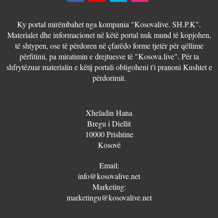
Ky portal mirëmbahet nga kompania "Kosovalive. SH.P.K".
Materialet dhe informacionet në këtë portal nuk mund të kopjohen,
të shtypen, ose të përdoren në çfarëdo forme tjetër për qëllime
përfitimi, pa miratimin e drejtuesve të "Kosova.live". Për ta
shfrytëzuar materialin e këtij portali obligoheni t'i pranoni Kushtet e
përdorimit.
Xheladin Hana
Bregu i Diellit
10000 Prishtine
Kosovë
Email:
info@kosovalive.net
Marketing:
marketingu@kosovalive.net