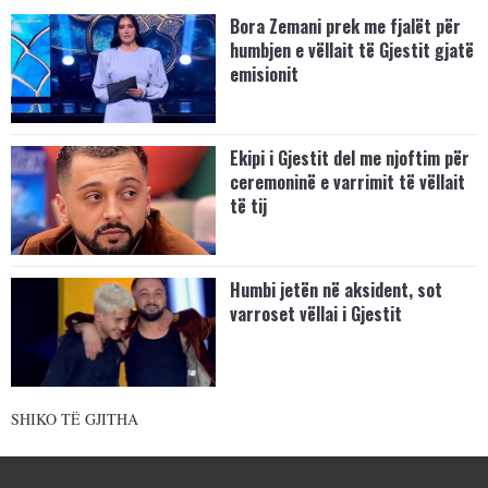
Bora Zemani prek me fjalët për
humbjen e vëllait të Gjestit gjatë
emisionit
Ekipi i Gjestit del me njoftim për
ceremoninë e varrimit të vëllait
të tij
Humbi jetën në aksident, sot
varroset vëllai i Gjestit
SHIKO TË GJITHA