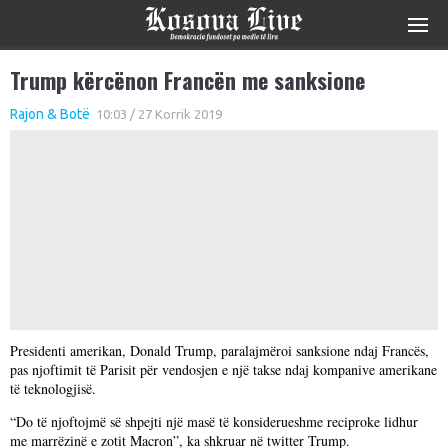
Trump kërcënon Francën me sanksione
Rajon & Botë
10:03 / 27 Korrik 2019
Presidenti amerikan, Donald Trump, paralajmëroi sanksione ndaj Francës,
pas njoftimit të Parisit për vendosjen e një takse ndaj kompanive amerikane
të teknologjisë.
“Do të njoftojmë së shpejti një masë të konsiderueshme reciproke lidhur
me marrëzinë e zotit Macron”, ka shkruar në twitter Trump.