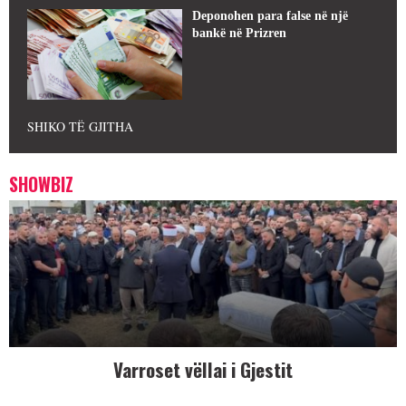
Deponohen para false në një
bankë në Prizren
SHIKO TË GJITHA
SHOWBIZ
Varroset vëllai i Gjestit