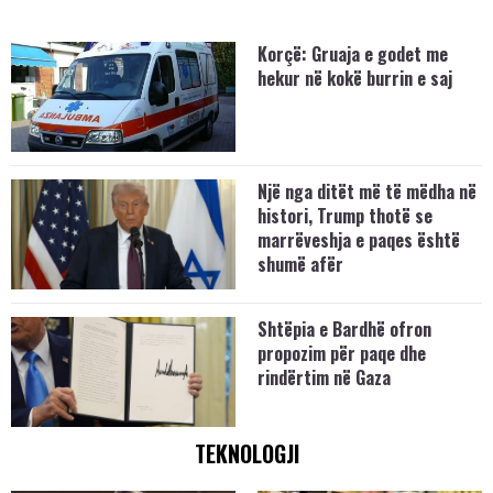
Korçë: Gruaja e godet me
hekur në kokë burrin e saj
Një nga ditët më të mëdha në
histori, Trump thotë se
marrëveshja e paqes është
shumë afër
Shtëpia e Bardhë ofron
propozim për paqe dhe
rindërtim në Gaza
TEKNOLOGJI