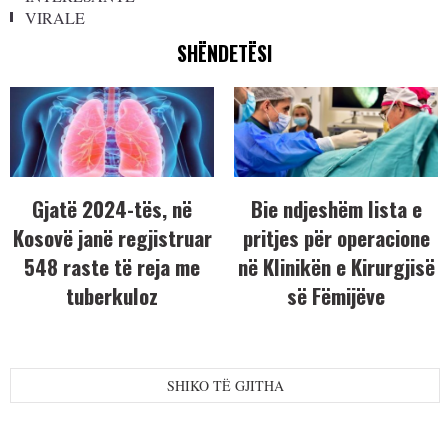
VIRALE
SHËNDETËSI
Gjatë 2024-tës, në
Bie ndjeshëm lista e
Kosovë janë regjistruar
pritjes për operacione
548 raste të reja me
në Klinikën e Kirurgjisë
tuberkuloz
së Fëmijëve
SHIKO TË GJITHA