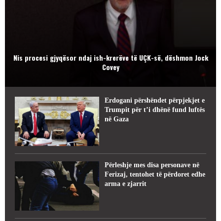
Nis procesi gjyqësor ndaj ish-krerëve të UÇK-së, dëshmon Jock
Covey
Erdogani përshëndet përpjekjet e
Trumpit për t’i dhënë fund luftës
në Gaza
Përleshje mes disa personave në
Ferizaj, tentohet të përdoret edhe
arma e zjarrit