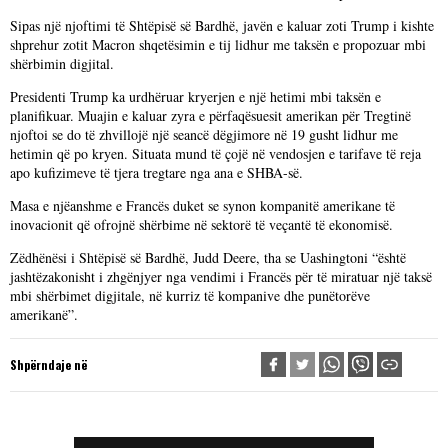
Sipas një njoftimi të Shtëpisë së Bardhë, javën e kaluar zoti Trump i kishte
shprehur zotit Macron shqetësimin e tij lidhur me taksën e propozuar mbi
shërbimin digjital.
Presidenti Trump ka urdhëruar kryerjen e një hetimi mbi taksën e
planifikuar. Muajin e kaluar zyra e përfaqësuesit amerikan për Tregtinë
njoftoi se do të zhvillojë një seancë dëgjimore në 19 gusht lidhur me
hetimin që po kryen. Situata mund të çojë në vendosjen e tarifave të reja
apo kufizimeve të tjera tregtare nga ana e SHBA-së.
Masa e njëanshme e Francës duket se synon kompanitë amerikane të
inovacionit që ofrojnë shërbime në sektorë të veçantë të ekonomisë.
Zëdhënësi i Shtëpisë së Bardhë, Judd Deere, tha se Uashingtoni “është
jashtëzakonisht i zhgënjyer nga vendimi i Francës për të miratuar një taksë
mbi shërbimet digjitale, në kurriz të kompanive dhe punëtorëve
amerikanë”.
Shpërndaje në