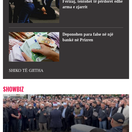
Ferizaj, tentohet të përdoret edhe
arma e zjarrit
Deponohen para false në një
bankë në Prizren
SHIKO TË GJITHA
SHOWBIZ