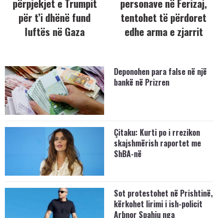
përpjekjet e Trumpit
personave në Ferizaj,
për t’i dhënë fund
tentohet të përdoret
luftës në Gaza
edhe arma e zjarrit
Deponohen para false në një
bankë në Prizren
Çitaku: Kurti po i rrezikon
skajshmërish raportet me
ShBA-në
Sot protestohet në Prishtinë,
kërkohet lirimi i ish-policit
Arbnor Spahiu nga