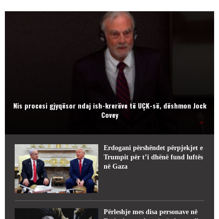
Nis procesi gjyqësor ndaj ish-krerëve të UÇK-së, dëshmon Jock
Covey
Erdogani përshëndet përpjekjet e
Trumpit për t’i dhënë fund luftës
në Gaza
Përleshje mes disa personave në