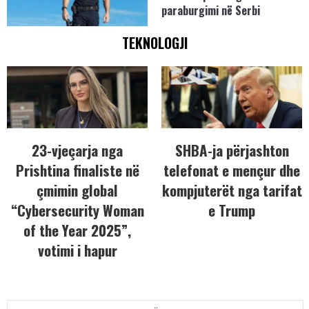
paraburgimi në Serbi
TEKNOLOGJI
23-vjeçarja nga
SHBA-ja përjashton
Prishtina finaliste në
telefonat e mençur dhe
çmimin global
kompjuterët nga tarifat
“Cybersecurity Woman
e Trump
of the Year 2025”,
votimi i hapur