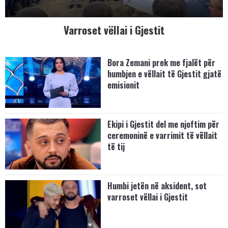
Varroset vëllai i Gjestit
Bora Zemani prek me fjalët për
humbjen e vëllait të Gjestit gjatë
emisionit
Ekipi i Gjestit del me njoftim për
ceremoninë e varrimit të vëllait
të tij
Humbi jetën në aksident, sot
varroset vëllai i Gjestit