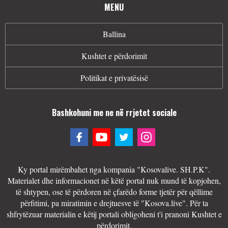
MENU
Ballina
Kushtet e përdorimit
Politikat e privatësisë
Bashkohuni me ne në rrjetet sociale
Ky portal mirëmbahet nga kompania "Kosovalive. SH.P.K".
Materialet dhe informacionet në këtë portal nuk mund të kopjohen,
të shtypen, ose të përdoren në çfarëdo forme tjetër për qëllime
përfitimi, pa miratimin e drejtuesve të "Kosova.live". Për ta
shfrytëzuar materialin e këtij portali obligoheni t'i pranoni Kushtet e
përdorimit.