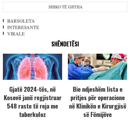
SHIKO TË GJITHA
BARSOLETA
INTERESANTE
VIRALE
SHËNDETËSI
Gjatë 2024-tës, në
Bie ndjeshëm lista e
Kosovë janë regjistruar
pritjes për operacione
548 raste të reja me
në Klinikën e Kirurgjisë
tuberkuloz
së Fëmijëve