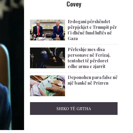
Covey
Erdogani përshëndet
përpjekjet e Trumpit për
t’i dhënë fund luftës në
Gaza
Përleshje mes disa
personave në Ferizaj,
tentohet të përdoret
edhe arma e zjarrit
Deponohen para false në
një bankë në Prizren
SHIKO TË GJITHA