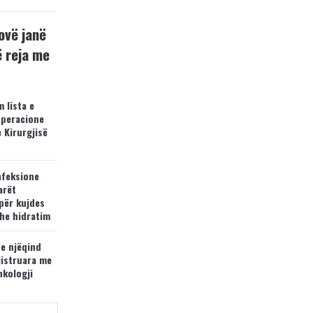
ovë janë
ë reja me
 lista e
operacione
e Kirurgjisë
nfeksione
arët
për kujdes
he hidratim
 e njëqind
jistruara me
nkologji