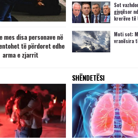
Sot vazhdo
gjyqësor nd
krerëve të
Moti sot: M
e mes disa personave në
vranësira 
tentohet të përdoret edhe
arma e zjarrit
SHËNDETËSI