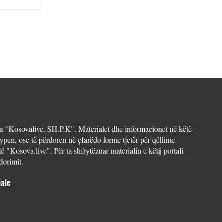
 "Kosovalive. SH.P.K". Materialet dhe informacionet në këtë
ypen, ose të përdoren në çfarëdo forme tjetër për qëllime
të "Kosova.live". Për ta shfrytëzuar materialin e këtij portali
dorimit.
ale