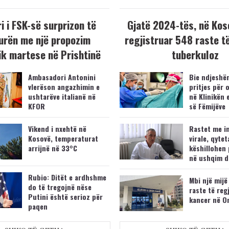
i i FSK-së surprizon të
Gjatë 2024-tës, në Kos
urën me një propozim
regjistruar 548 raste t
k martese në Prishtinë
tuberkuloz
Ambasadori Antonini
Bie ndjeshëm
vlerëson angazhimin e
pritjes për 
ushtarëve italianë në
në Klinikën 
KFOR
së Fëmijëve
Vikend i nxehtë në
Rastet me i
Kosovë, temperaturat
virale, qytet
arrijnë në 33°C
këshillohen 
në ushqim d
Rubio: Ditët e ardhshme
Mbi një mijë
do të tregojnë nëse
raste të reg
Putini është serioz për
kancer në O
paqen