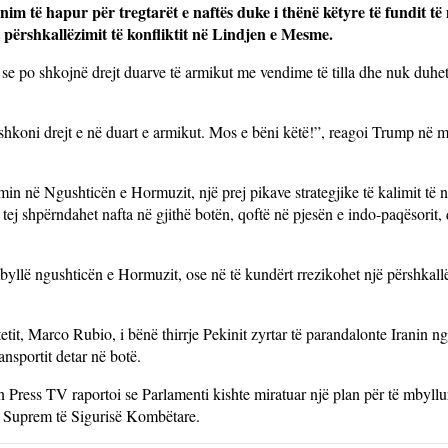
m të hapur për tregtarët e naftës duke i thënë këtyre të fundit t
t përshkallëzimit të konfliktit në Lindjen e Mesme.
 se po shkojnë drejt duarve të armikut me vendime të tilla dhe nuk duhet
 shkoni drejt e në duart e armikut. Mos e bëni këtë!”, reagoi Trump në me
in në Ngushticën e Hormuzit, një prej pikave strategjike të kalimit të n
tej shpërndahet nafta në gjithë botën, qoftë në pjesën e indo-paqësorit, 
yllë ngushticën e Hormuzit, ose në të kundërt rrezikohet një përshkallë
tit, Marco Rubio, i bënë thirrje Pekinit zyrtar të parandalonte Iranin n
nsportit detar në botë.
n Press TV raportoi se Parlamenti kishte miratuar një plan për të mbyllu
it Suprem të Sigurisë Kombëtare.