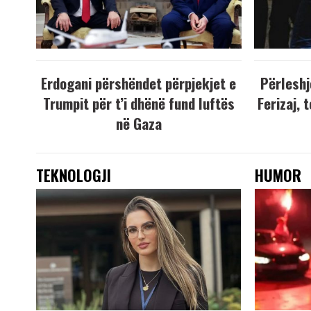
Erdogani përshëndet përpjekjet e
Përleshj
Trumpit për t’i dhënë fund luftës
Ferizaj, 
në Gaza
TEKNOLOGJI
HUMOR