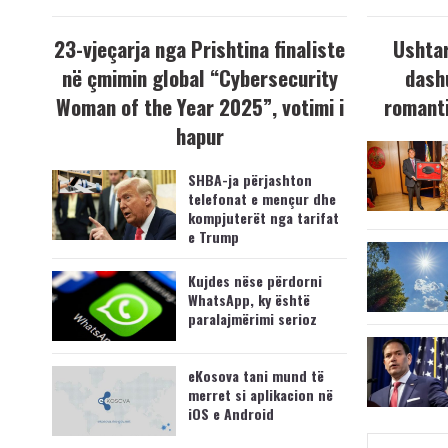
23-vjeçarja nga Prishtina finaliste
Ushtar
në çmimin global “Cybersecurity
dash
Woman of the Year 2025”, votimi i
romanti
hapur
SHBA-ja përjashton
telefonat e mençur dhe
kompjuterët nga tarifat
e Trump
Kujdes nëse përdorni
WhatsApp, ky është
paralajmërimi serioz
eKosova tani mund të
merret si aplikacion në
iOS e Android