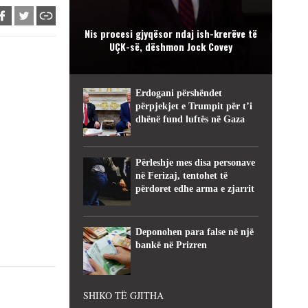
Nis procesi gjyqësor ndaj ish-krerëve të
UÇK-së, dëshmon Jock Covey
Erdogani përshëndet
përpjekjet e Trumpit për t’i
dhënë fund luftës në Gaza
Përleshje mes disa personave
në Ferizaj, tentohet të
përdoret edhe arma e zjarrit
Deponohen para false në një
bankë në Prizren
SHIKO TË GJITHA