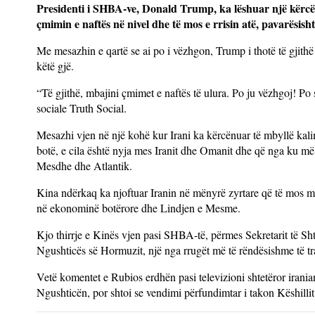
Presidenti i SHBA-ve, Donald Trump, ka lëshuar një kërcëni
çmimin e naftës në nivel dhe të mos e rrisin atë, pavarësish
Me mesazhin e qartë se ai po i vëzhgon, Trump i thotë të gjithë
këtë gjë.
“Të gjithë, mbajini çmimet e naftës të ulura. Po ju vëzhgoj! Po
sociale Truth Social.
Mesazhi vjen në një kohë kur Irani ka kërcënuar të mbyllë kalim
botë, e cila është nyja mes Iranit dhe Omanit dhe që nga ku më 
Mesdhe dhe Atlantik.
Kina ndërkaq ka njoftuar Iranin në mënyrë zyrtare që të mos mb
në ekonominë botërore dhe Lindjen e Mesme.
Kjo thirrje e Kinës vjen pasi SHBA-të, përmes Sekretarit të Shte
Ngushticës së Hormuzit, një nga rrugët më të rëndësishme të tra
Vetë komentet e Rubios erdhën pasi televizioni shtetëror irania
Ngushticën, por shtoi se vendimi përfundimtar i takon Këshill