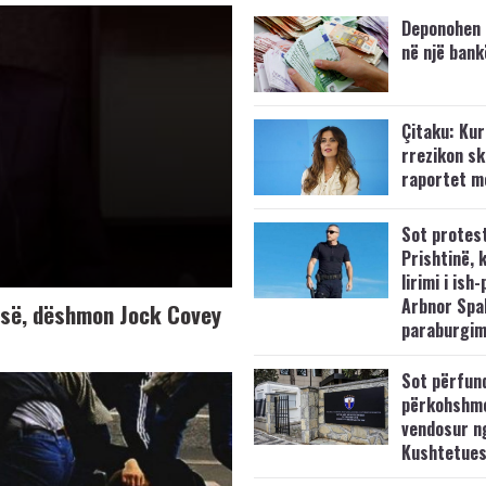
Deponohen 
në një bank
Çitaku: Kurt
rrezikon s
raportet m
Sot protes
Prishtinë, 
lirimi i ish-
Arbnor Spa
K-së, dëshmon Jock Covey
paraburgim
Sot përfun
përkohshm
vendosur n
Kushtetue