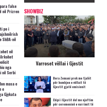
para false
SHOWBIZ
ë në Prizren
i po i
kajshmërish
e ShBA-në
tohet në
kërkohet
policit
Varroset vëllai i Gjestit
hiu nga
i në Serbi
Bora Zemani prek me fjalët
për humbjen e vëllait të
don masa e
Gjestit gjatë emisionit
e e
ga Gjykata
se
Ekipi i Gjestit del me njoftim
për ceremoninë e varrimit të