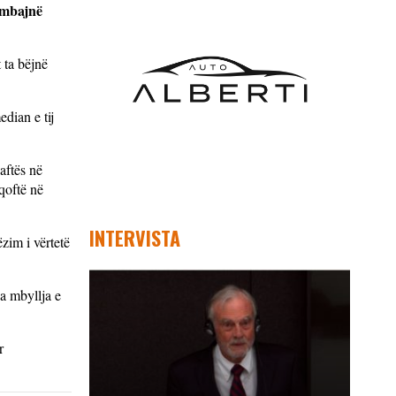
ë mbajnë
 ta bëjnë
dian e tij
aftës në
qoftë në
INTERVISTA
zim i vërtetë
ga mbyllja e
r