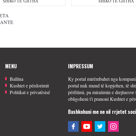
SHIKO TË GJITHA
SHIKO TË GJITHA
ETA
SANTE
MENU
IMPRESSUM
Ballina
Ky portal mirëmbahet nga kompania
Kushtet e përdorimit
portal nuk mund të kopjohen, të sht
Politikat e privatësisë
përfitimi, pa miratimin e drejtuesve 
obligoheni t'i pranoni Kushtet e për
Bashkohuni me ne në rrjetet soci