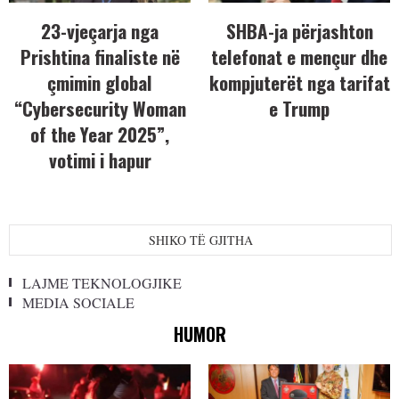
23-vjeçarja nga
SHBA-ja përjashton
Prishtina finaliste në
telefonat e mençur dhe
çmimin global
kompjuterët nga tarifat
“Cybersecurity Woman
e Trump
of the Year 2025”,
votimi i hapur
SHIKO TË GJITHA
LAJME TEKNOLOGJIKE
MEDIA SOCIALE
HUMOR