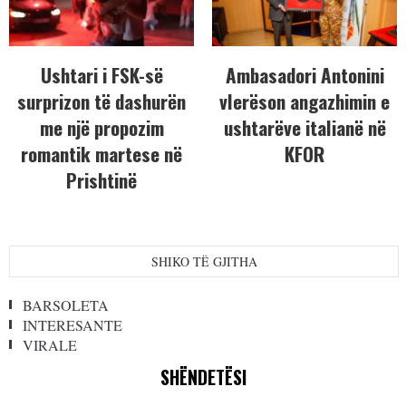
Ushtari i FSK-së
Ambasadori Antonini
surprizon të dashurën
vlerëson angazhimin e
me një propozim
ushtarëve italianë në
romantik martese në
KFOR
Prishtinë
SHIKO TË GJITHA
BARSOLETA
INTERESANTE
VIRALE
SHËNDETËSI