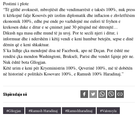
Postimi i plote
“Të gjithë avokuesit, mbrojtësit dhe vendimarrësit e taksës 100%, nuk press
ti kërkojnë falje Kosovës për izolim diplomatik dhe inflacion e zhvletftësim
ekonomik 100%, edhe pse ende po vazhdojnë me eufori të fryhen e
krekosen duke e ditur e se çmimet janë 30 përqind më shtrenjtë…
Dikush nga masa edhe mund të ju uroj. Por te secili njeri i ditur, i
informuar dhe i ndershëm i këtij vendi e keni humbur betejën, sepse e dinë
dëmin që e keni shkaktuar.
S’ka lidhje çka mendojnë disa në Facebook, apo në Deçan. Por është me
rendësi çka mendon Washingtoni, Brukseli, Parisi dhe vendet fqinje për ne.
Nuk është bota Gllogjan.
Këtë urim e keni për Kryeministrin 100%, Qeverinë 100%, më të dobëtën
në historinë e politikës Kosovare 100%, e Ramush 100% Haradinaj.”
Shpërndaje në
#gllogjan
#Ramush Haradinaj
#ramushharadinaj
#valonsyla