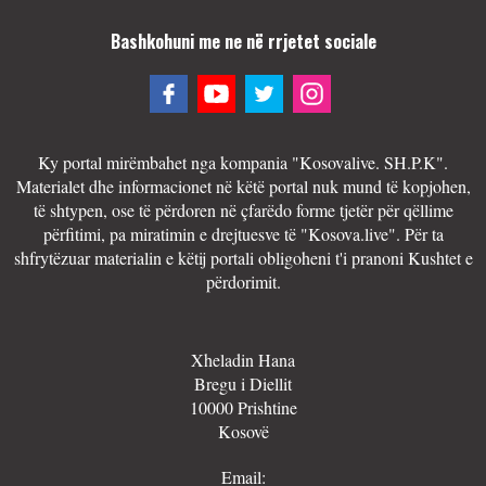
Bashkohuni me ne në rrjetet sociale
Ky portal mirëmbahet nga kompania "Kosovalive. SH.P.K".
Materialet dhe informacionet në këtë portal nuk mund të kopjohen,
të shtypen, ose të përdoren në çfarëdo forme tjetër për qëllime
përfitimi, pa miratimin e drejtuesve të "Kosova.live". Për ta
shfrytëzuar materialin e këtij portali obligoheni t'i pranoni Kushtet e
përdorimit.
Xheladin Hana
Bregu i Diellit
10000 Prishtine
Kosovë
Email: