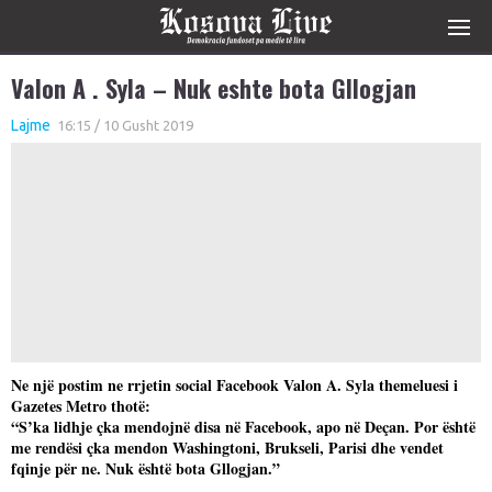
Valon A . Syla – Nuk eshte bota Gllogjan
Lajme
16:15 / 10 Gusht 2019
Ne një postim ne rrjetin social Facebook Valon A. Syla themeluesi i
Gazetes Metro thotë:
“S’ka lidhje çka mendojnë disa në Facebook, apo në Deçan. Por është
me rendësi çka mendon Washingtoni, Brukseli, Parisi dhe vendet
fqinje për ne. Nuk është bota Gllogjan.”