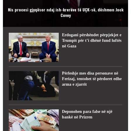
Nis procesi gjyqësor ndaj ish-krerëve të UÇK-së, dëshmon Jock
Covey
Erdogani përshëndet përpjekjet e
Trumpit për t’i dhënë fund luftës
në Gaza
Përleshje mes disa personave në
Ferizaj, tentohet të përdoret edhe
arma e zjarrit
Deponohen para false në një
bankë në Prizren