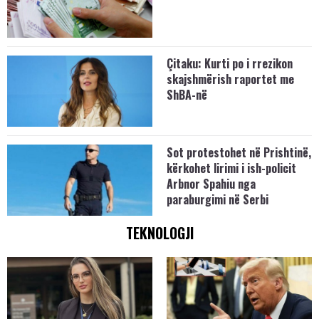
Çitaku: Kurti po i rrezikon
skajshmërish raportet me
ShBA-në
Sot protestohet në Prishtinë,
kërkohet lirimi i ish-policit
Arbnor Spahiu nga
paraburgimi në Serbi
TEKNOLOGJI