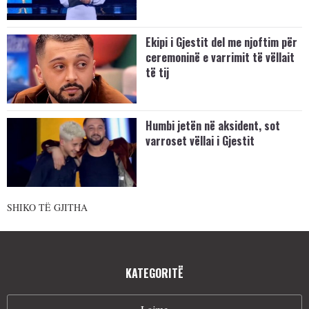
Ekipi i Gjestit del me njoftim për
ceremoninë e varrimit të vëllait
të tij
Humbi jetën në aksident, sot
varroset vëllai i Gjestit
SHIKO TË GJITHA
KATEGORITË