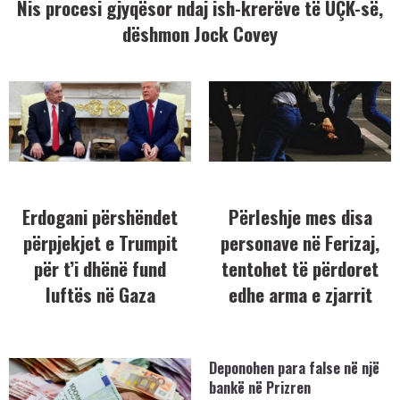
Nis procesi gjyqësor ndaj ish-krerëve të UÇK-së,
dëshmon Jock Covey
Erdogani përshëndet
Përleshje mes disa
përpjekjet e Trumpit
personave në Ferizaj,
për t’i dhënë fund
tentohet të përdoret
luftës në Gaza
edhe arma e zjarrit
Deponohen para false në një
bankë në Prizren