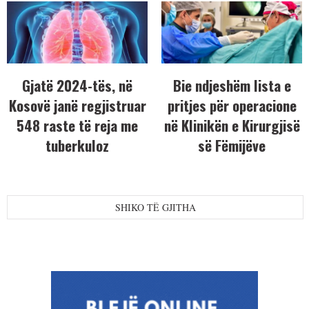
Gjatë 2024-tës, në
Bie ndjeshëm lista e
Kosovë janë regjistruar
pritjes për operacione
548 raste të reja me
në Klinikën e Kirurgjisë
tuberkuloz
së Fëmijëve
SHIKO TË GJITHA