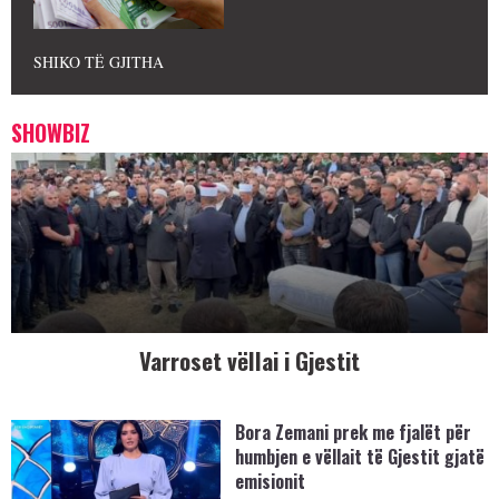
SHIKO TË GJITHA
SHOWBIZ
Varroset vëllai i Gjestit
Bora Zemani prek me fjalët për
humbjen e vëllait të Gjestit gjatë
emisionit