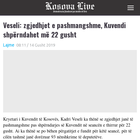
Veseli: zgjedhjet e pashmangshme, Kuvendi
shpërndahet më 22 gusht
Lajme
08:11 / 14 Gusht 2019
Kryetari i Kuvendit të Kosovës, Kadri Veseli ka thënë se zgjedhjet janë të
pashmangshme pas shpërndarjes së Kuvendit në seancën e thirrur për 22
gusht. Ai ka thënë se po bëhen përgatitjet e fundit për këtë seancë, për të
cilën tashmë janë dorëzuar 93 nënshkrime të deputetëve.