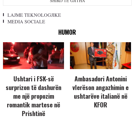
SHIKO TË GJITHA
LAJME TEKNOLOGJIKE
MEDIA SOCIALE
HUMOR
Ushtari i FSK-së
Ambasadori Antonini
surprizon të dashurën
vlerëson angazhimin e
me një propozim
ushtarëve italianë në
romantik martese në
KFOR
Prishtinë