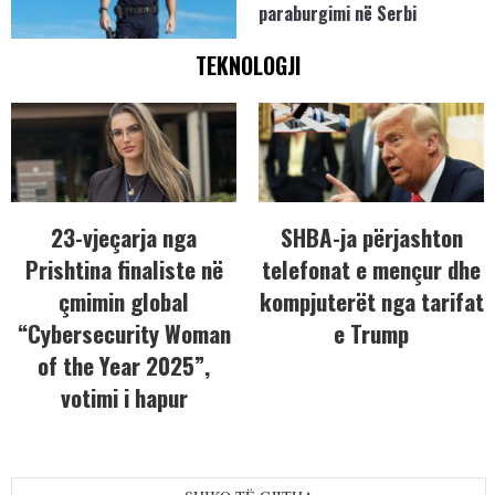
paraburgimi në Serbi
TEKNOLOGJI
23-vjeçarja nga
SHBA-ja përjashton
Prishtina finaliste në
telefonat e mençur dhe
çmimin global
kompjuterët nga tarifat
“Cybersecurity Woman
e Trump
of the Year 2025”,
votimi i hapur