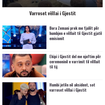
Varroset vëllai i Gjestit
Bora Zemani prek me fjalët për
humbjen e vëllait të Gjestit gjatë
emisionit
Ekipi i Gjestit del me njoftim për
ceremoninë e varrimit të vëllait
të tij
Humbi jetën në aksident, sot
varroset vëllai i Gjestit