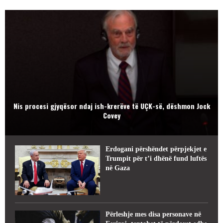
Nis procesi gjyqësor ndaj ish-krerëve të UÇK-së, dëshmon Jock
Covey
Erdogani përshëndet përpjekjet e
Trumpit për t’i dhënë fund luftës
në Gaza
Përleshje mes disa personave në