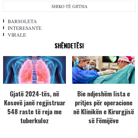
SHIKO TË GJITHA
BARSOLETA
INTERESANTE
VIRALE
SHËNDETËSI
Gjatë 2024-tës, në
Bie ndjeshëm lista e
Kosovë janë regjistruar
pritjes për operacione
548 raste të reja me
në Klinikën e Kirurgjisë
tuberkuloz
së Fëmijëve