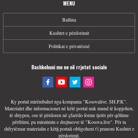
MENU
Ballina
Kushtet e përdorimit
Politikat e privatësisë
Bashkohuni me ne në rrjetet sociale
Ky portal mirëmbahet nga kompania "Kosovalive. SH.P.K".
Materialet dhe informacionet në këtë portal nuk mund të kopjohen,
të shtypen, ose të përdoren në çfarëdo forme tjetër për qëllime
përfitimi, pa miratimin e drejtuesve të "Kosova.live". Për ta
shfrytëzuar materialin e këtij portali obligoheni t'i pranoni Kushtet e
përdorimit.