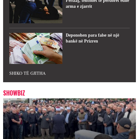
Ferizaj, tentohet të përdoret edhe
arma e zjarrit
Deponohen para false në një
bankë në Prizren
SHIKO TË GJITHA
SHOWBIZ