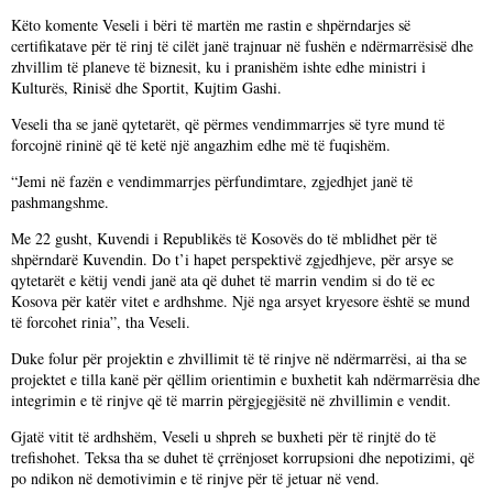
Këto komente Veseli i bëri të martën me rastin e shpërndarjes së
certifikatave për të rinj të cilët janë trajnuar në fushën e ndërmarrësisë dhe
zhvillim të planeve të biznesit, ku i pranishëm ishte edhe ministri i
Kulturës, Rinisë dhe Sportit, Kujtim Gashi.
Veseli tha se janë qytetarët, që përmes vendimmarrjes së tyre mund të
forcojnë rininë që të ketë një angazhim edhe më të fuqishëm.
“Jemi në fazën e vendimmarrjes përfundimtare, zgjedhjet janë të
pashmangshme.
Me 22 gusht, Kuvendi i Republikës të Kosovës do të mblidhet për të
shpërndarë Kuvendin. Do t’i hapet perspektivë zgjedhjeve, për arsye se
qytetarët e këtij vendi janë ata që duhet të marrin vendim si do të ec
Kosova për katër vitet e ardhshme. Një nga arsyet kryesore është se mund
të forcohet rinia”, tha Veseli.
Duke folur për projektin e zhvillimit të të rinjve në ndërmarrësi, ai tha se
projektet e tilla kanë për qëllim orientimin e buxhetit kah ndërmarrësia dhe
integrimin e të rinjve që të marrin përgjegjësitë në zhvillimin e vendit.
Gjatë vitit të ardhshëm, Veseli u shpreh se buxheti për të rinjtë do të
trefishohet. Teksa tha se duhet të çrrënjoset korrupsioni dhe nepotizimi, që
po ndikon në demotivimin e të rinjve për të jetuar në vend.