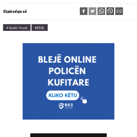
Shpërndaje në
# Kadri Veseli
#PDK