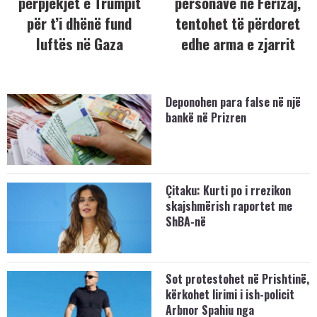
përpjekjet e Trumpit
personave në Ferizaj,
për t’i dhënë fund
tentohet të përdoret
luftës në Gaza
edhe arma e zjarrit
Deponohen para false në një
bankë në Prizren
Çitaku: Kurti po i rrezikon
skajshmërish raportet me
ShBA-në
Sot protestohet në Prishtinë,
kërkohet lirimi i ish-policit
Arbnor Spahiu nga