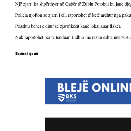
Një zjarr ka shpërthyer në Qabër të Zubin Potokut ku janë djegur
Policia njofton se zjarri i cili raportohet të ketë ardhur nga 
Poashtu bëhet e ditur se zjarrfikësit kanë lokalizuar flakët.
Nuk raportohet për të lënduar. Lidhur me rastin është intervistua
Shpërndaje në