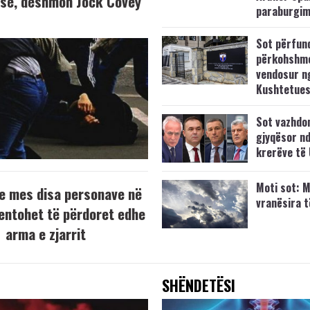
K-së, dëshmon Jock Covey
paraburgim
Sot përfun
përkohshm
vendosur n
Kushtetue
Sot vazhdo
gjyqësor nd
krerëve të
Moti sot: M
e mes disa personave në
vranësira 
tentohet të përdoret edhe
arma e zjarrit
SHËNDETËSI