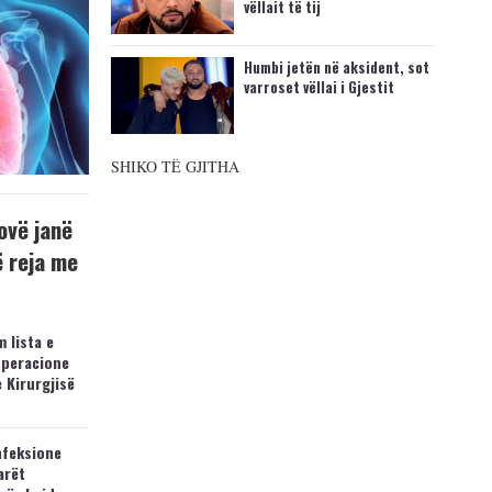
vëllait të tij
Humbi jetën në aksident, sot
varroset vëllai i Gjestit
SHIKO TË GJITHA
ovë janë
ë reja me
 lista e
operacione
e Kirurgjisë
nfeksione
arët