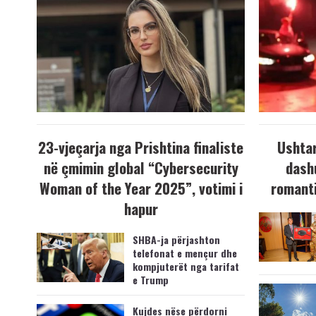
23-vjeçarja nga Prishtina finaliste
Ushtar
në çmimin global “Cybersecurity
dash
Woman of the Year 2025”, votimi i
romanti
hapur
SHBA-ja përjashton
telefonat e mençur dhe
kompjuterët nga tarifat
e Trump
Kujdes nëse përdorni