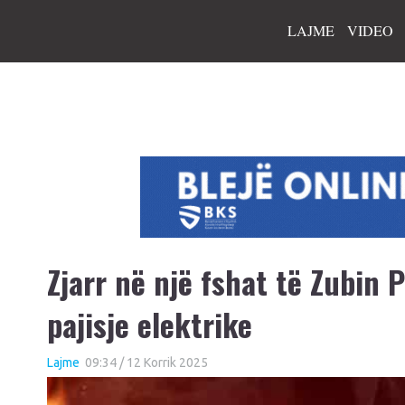
LAJME
VIDEO
Zjarr në një fshat të Zubin 
pajisje elektrike
Lajme
09:34 / 12 Korrik 2025