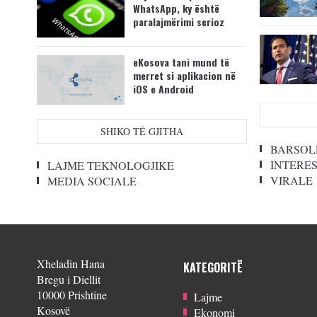
WhatsApp, ky është
paralajmërimi serioz
eKosova tani mund të
merret si aplikacion në
iOS e Android
SHIKO TË GJITHA
BARSOL
INTERE
LAJME TEKNOLOGJIKE
VIRALE
MEDIA SOCIALE
Xheladin Hana
KATEGORITË
Bregu i Diellit
10000 Prishtine
Lajme
Kosovë
Ekonomi