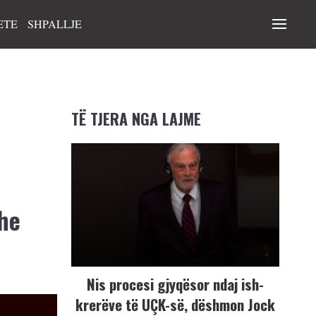
ETE
SHPALLJE
TË TJERA NGA LAJME
dhe
Nis procesi gjyqësor ndaj ish-
krerëve të UÇK-së, dëshmon Jock