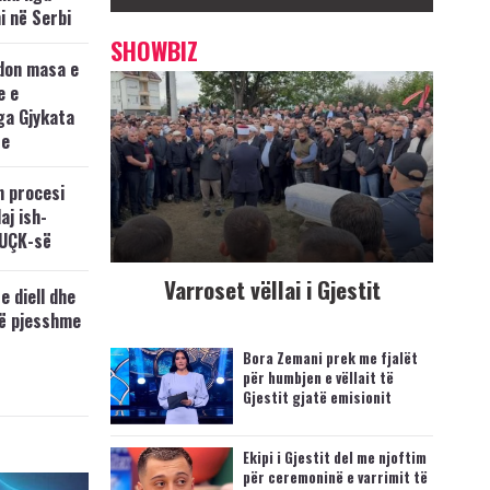
i në Serbi
SHOWBIZ
don masa e
e e
ga Gjykata
se
n procesi
aj ish-
 UÇK-së
Varroset vëllai i Gjestit
e diell dhe
të pjesshme
Bora Zemani prek me fjalët
për humbjen e vëllait të
Gjestit gjatë emisionit
Ekipi i Gjestit del me njoftim
për ceremoninë e varrimit të