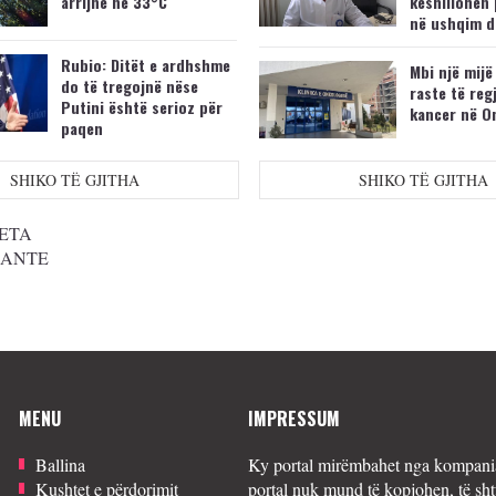
arrijnë në 33°C
këshillohen 
në ushqim d
Rubio: Ditët e ardhshme
Mbi një mijë
do të tregojnë nëse
raste të reg
Putini është serioz për
kancer në O
paqen
SHIKO TË GJITHA
SHIKO TË GJITHA
ETA
SANTE
MENU
IMPRESSUM
Ballina
Ky portal mirëmbahet nga kompania
Kushtet e përdorimit
portal nuk mund të kopjohen, të sht