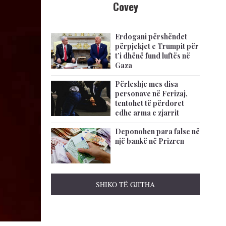
Covey
Erdogani përshëndet
përpjekjet e Trumpit për
t’i dhënë fund luftës në
Gaza
Përleshje mes disa
personave në Ferizaj,
tentohet të përdoret
edhe arma e zjarrit
Deponohen para false në
një bankë në Prizren
SHIKO TË GJITHA