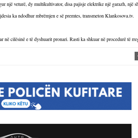
 një veturë, dy multikultivator, disa pajisje elektrike një garazh, një sh
pakujdesia ka ndodhur mbrëmjen e së premtes, transmeton Klankosova.tv.
r në cilësinë e të dyshuarit pronari. Rasti ka shkuar në procedurë të rreg