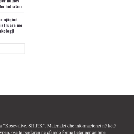
për kujdes
he hidratim
 e njëqind
jistruara me
nkologji
 "Kosovalive. SH.P.K". Materialet dhe informacionet në këtë
ypen, ose të përdoren në çfarëdo forme tjetër për qëllime