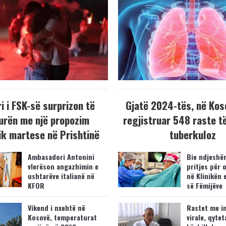
i i FSK-së surprizon të
Gjatë 2024-tës, në Kos
urën me një propozim
regjistruar 548 raste t
k martese në Prishtinë
tuberkuloz
Ambasadori Antonini
Bie ndjeshëm
vlerëson angazhimin e
pritjes për 
ushtarëve italianë në
në Klinikën 
KFOR
së Fëmijëve
Vikend i nxehtë në
Rastet me i
Kosovë, temperaturat
virale, qytet