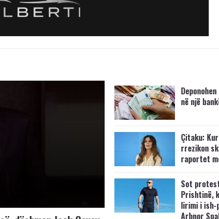
Deponohen 
në një bank
Çitaku: Kurt
rrezikon s
raportet m
Sot protes
Prishtinë, 
lirimi i ish-
Arbnor Spa