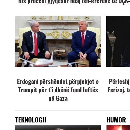
Nis procesi gjyqësor ndaj ish-krerëve të UÇ
Erdogani përshëndet përpjekjet e
Përleshj
Trumpit për t’i dhënë fund luftës
Ferizaj, 
në Gaza
TEKNOLOGJI
HUMOR