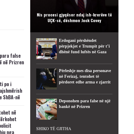
Nis procesi gjyqësor ndaj ish-krerëve të
UÇK-së, dëshmon Jock Covey
Erdogani përshëndet
përpjekjet e Trumpit për t’i
dhënë fund luftës në Gaza
para false
ë në Prizren
Përleshje mes disa personave
në Ferizaj, tentohet të
përdoret edhe arma e zjarrit
i po i
kajshmërish
e ShBA-në
Deponohen para false në një
bankë në Prizren
tohet në
kërkohet
policit
SHIKO TË GJITHA
hiu nga