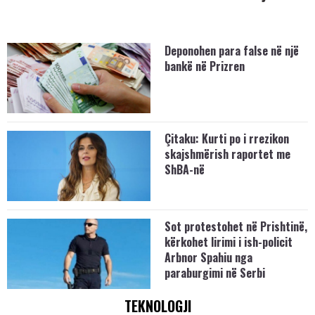
Deponohen para false në një
bankë në Prizren
Çitaku: Kurti po i rrezikon
skajshmërish raportet me
ShBA-në
Sot protestohet në Prishtinë,
kërkohet lirimi i ish-policit
Arbnor Spahiu nga
paraburgimi në Serbi
TEKNOLOGJI