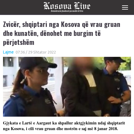
Zvicër, shqiptari nga Kosova që vrau gruan
dhe kunatën, dënohet me burgim të
përjetshëm
Lajme
07:36 / 29 Shtator 2022
Gjykata e Lartë e Aargaut ka shpallur aktgjykimin ndaj shqiptarit
nga Kosova, i cili vrau gruan dhe motrën e saj më 8 janar 2018.