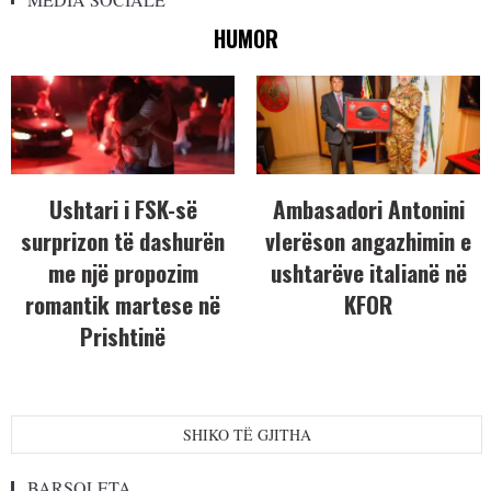
HUMOR
Ushtari i FSK-së
Ambasadori Antonini
surprizon të dashurën
vlerëson angazhimin e
me një propozim
ushtarëve italianë në
romantik martese në
KFOR
Prishtinë
SHIKO TË GJITHA
BARSOLETA