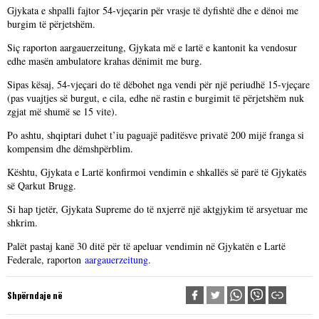
Gjykata e shpalli fajtor 54-vjeçarin për vrasje të dyfishtë dhe e dënoi me
burgim të përjetshëm.
Siç raporton aargauerzeitung, Gjykata më e lartë e kantonit ka vendosur
edhe masën ambulatore krahas dënimit me burg.
Sipas kësaj, 54-vjeçari do të dëbohet nga vendi për një periudhë 15-vjeçare
(pas vuajtjes së burgut, e cila, edhe në rastin e burgimit të përjetshëm nuk
zgjat më shumë se 15 vite).
Po ashtu, shqiptari duhet t’iu paguajë paditësve privatë 200 mijë franga si
kompensim dhe dëmshpërblim.
Kështu, Gjykata e Lartë konfirmoi vendimin e shkallës së parë të Gjykatës
së Qarkut Brugg.
Si hap tjetër, Gjykata Supreme do të nxjerrë një aktgjykim të arsyetuar me
shkrim.
Palët pastaj kanë 30 ditë për të apeluar vendimin në Gjykatën e Lartë
Federale, raporton
aargauerzeitung
.
Shpërndaje në