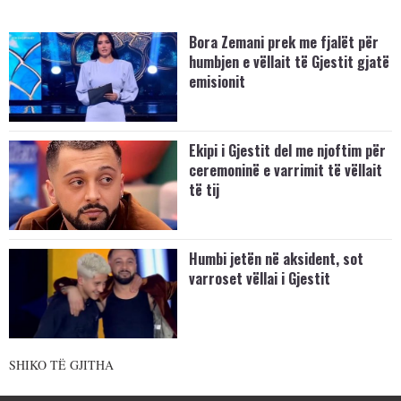
Bora Zemani prek me fjalët për
humbjen e vëllait të Gjestit gjatë
emisionit
Ekipi i Gjestit del me njoftim për
ceremoninë e varrimit të vëllait
të tij
Humbi jetën në aksident, sot
varroset vëllai i Gjestit
SHIKO TË GJITHA