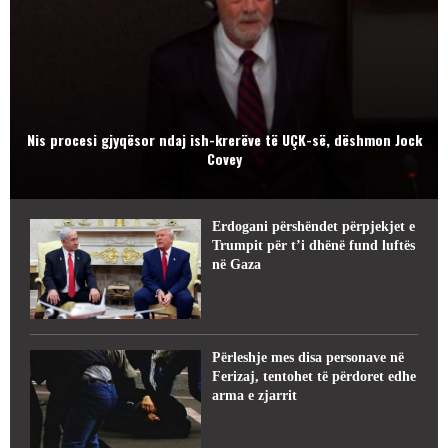
Nis procesi gjyqësor ndaj ish-krerëve të UÇK-së, dëshmon Jock
Covey
Erdogani përshëndet përpjekjet e
Trumpit për t’i dhënë fund luftës
në Gaza
Përleshje mes disa personave në
Ferizaj, tentohet të përdoret edhe
arma e zjarrit