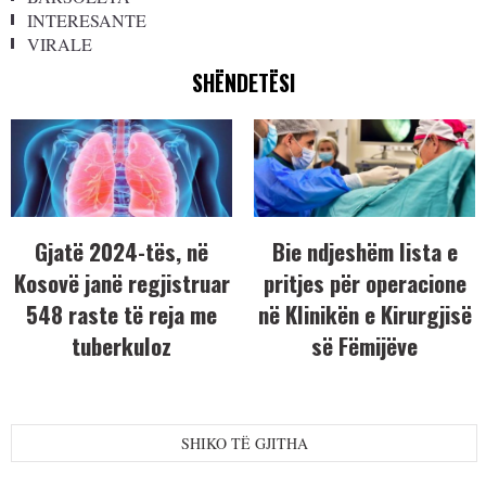
INTERESANTE
VIRALE
SHËNDETËSI
Gjatë 2024-tës, në
Bie ndjeshëm lista e
Kosovë janë regjistruar
pritjes për operacione
548 raste të reja me
në Klinikën e Kirurgjisë
tuberkuloz
së Fëmijëve
SHIKO TË GJITHA