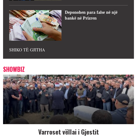
Deponohen para false në një
bankë në Prizren
SHIKO TË GJITHA
SHOWBIZ
Varroset vëllai i Gjestit