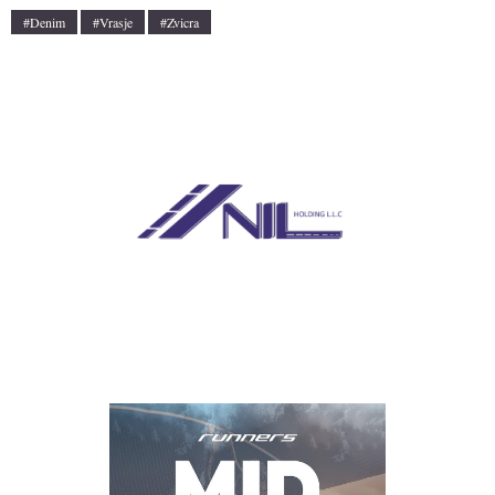
#Denim
#Vrasje
#Zvicra