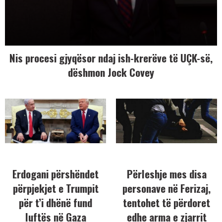
Nis procesi gjyqësor ndaj ish-krerëve të UÇK-së,
dëshmon Jock Covey
Erdogani përshëndet
Përleshje mes disa
përpjekjet e Trumpit
personave në Ferizaj,
për t’i dhënë fund
tentohet të përdoret
luftës në Gaza
edhe arma e zjarrit