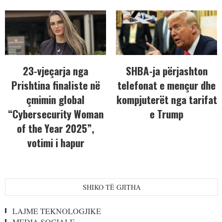
23-vjeçarja nga
SHBA-ja përjashton
Prishtina finaliste në
telefonat e mençur dhe
çmimin global
kompjuterët nga tarifat
“Cybersecurity Woman
e Trump
of the Year 2025”,
votimi i hapur
SHIKO TË GJITHA
LAJME TEKNOLOGJIKE
MEDIA SOCIALE