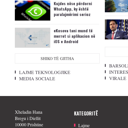
Kujdes nëse përdorni
WhatsApp, ky është
paralajmërimi serioz
eKosova tani mund të
merret si aplikacion në
iOS e Android
SHIKO TË GJITHA
BARSOL
INTERE
LAJME TEKNOLOGJIKE
VIRALE
MEDIA SOCIALE
Xheladin Hana
KATEGORITË
Bregu i Diellit
10000 Prishtine
Lajme