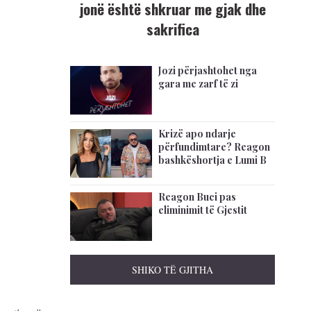
jonë është shkruar me gjak dhe
sakrifica
Jozi përjashtohet nga
gara me zarf të zi
Krizë apo ndarje
përfundimtare? Reagon
bashkëshortja e Lumi B
Reagon Buci pas
eliminimit të Gjestit
SHIKO TË GJITHA