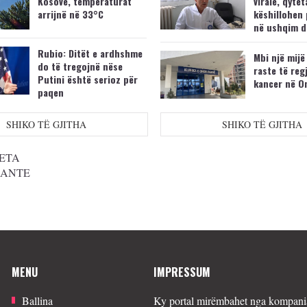
Kosovë, temperaturat
virale, qytet
arrijnë në 33°C
këshillohen 
në ushqim d
Rubio: Ditët e ardhshme
Mbi një mijë
do të tregojnë nëse
raste të reg
Putini është serioz për
kancer në O
paqen
SHIKO TË GJITHA
SHIKO TË GJITHA
ETA
SANTE
MENU
IMPRESSUM
Ballina
Ky portal mirëmbahet nga kompania