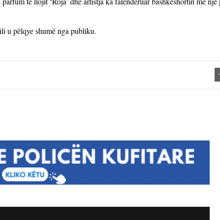
arfum të llojit ‘Roja’ dhe artistja ka falënderuar bashkëshortin me një
cili u pëlqye shumë nga publiku.