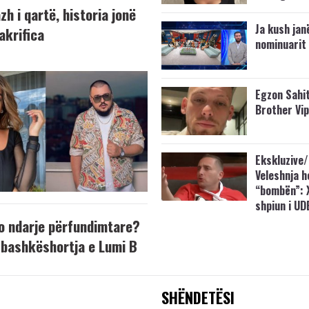
h i qartë, historia jonë
Ja kush jan
akrifica
nominuarit 
Egzon Sahit
Brother Vi
Ekskluzive/
Veleshnja h
“bombën”: 
shpiun i UD
o ndarje përfundimtare?
bashkëshortja e Lumi B
SHËNDETËSI