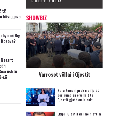
SHIKO TË GJITHA
ë të
e kësaj jave
SHOWBIZ
i hyn në Big
p Kosova?
 Rezart
edh
Xuxi është
Varroset vëllai i Gjestit
B-së
Bora Zemani prek me fjalët
për humbjen e vëllait të
Gjestit gjatë emisionit
Ekipi i Gjestit del me njoftim