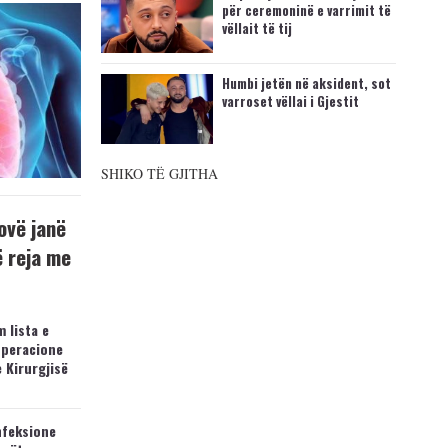
për ceremoninë e varrimit të
vëllait të tij
Humbi jetën në aksident, sot
varroset vëllai i Gjestit
SHIKO TË GJITHA
ovë janë
ë reja me
 lista e
operacione
e Kirurgjisë
nfeksione