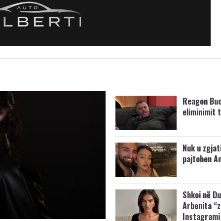
Reagon Buc
eliminimit t
Nuk u zgjat
pajtohen An
Shkoi në Du
Arbenita “
Instagrami