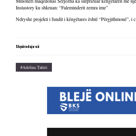
Milioneri maqedonas Serjozha ka surprizuar këngëtaren me një p
Instastory ku shkruan: “Faleminderit zemra ime”
Ndryshe projekti i fundit i këngëtares është “Përgjithmonë”, i 
Shpërndaje në
#Adelina Tahiri