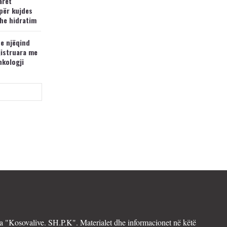
arët
për kujdes
he hidratim
 e njëqind
jistruara me
nkologji
 "Kosovalive. SH.P.K". Materialet dhe informacionet në këtë