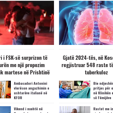
i i FSK-së surprizon të
Gjatë 2024-tës, në Kos
urën me një propozim
regjistruar 548 raste t
k martese në Prishtinë
tuberkuloz
Ambasadori Antonini
Bie ndjeshëm
vlerëson angazhimin e
pritjes për 
ushtarëve italianë në
në Klinikën 
KFOR
së Fëmijëve
Vikend i nxehtë në
Rastet me i