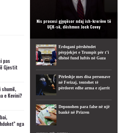
Nis procesi gjyqësor ndaj ish-krerëve të
UÇK-së, dëshmon Jock Covey
Erdogani përshëndet
përpjekjet e Trumpit për t’i
dhënë fund luftës në Gaza
i pas
ë Gjestit
Përleshje mes disa personave
në Ferizaj, tentohet të
i shumë,
përdoret edhe arma e zjarrit
a e Kevini?
Deponohen para false në një
bankë në Prizren
bai,
zhduket” nga