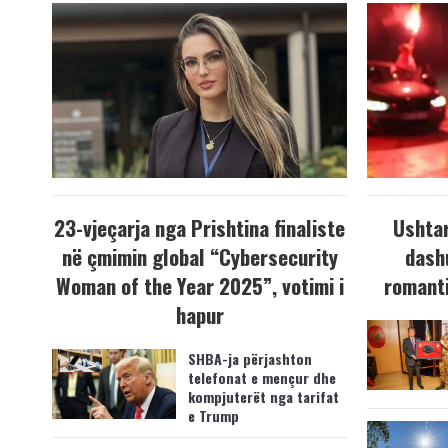
23-vjeçarja nga Prishtina finaliste
Ushtar
në çmimin global “Cybersecurity
dash
Woman of the Year 2025”, votimi i
romanti
hapur
SHBA-ja përjashton
telefonat e mençur dhe
kompjuterët nga tarifat
e Trump